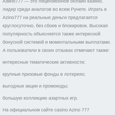
Азино777 — это лицензионное онлайн казино,
лидер среди аналогов во всем Рунете. Играть в
Azino777 на реальные деньги предлагается
круглосуточно, без сбоев и блокировок. Высокая
популярность объясняется также интересной
бонусной системой и моментальными выплатами.
А пользователи в своих отзывах отмечают также:
интересные тематические активности;
крупные призовые фонды в лотереях;
выгодные акции и промокоды;
большую коллекцию азартных игр.
На официальном сайте casino Azino 777