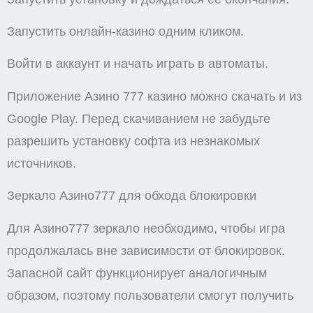
Запустить онлайн-казино одним кликом.
Войти в аккаунт и начать играть в автоматы.
Приложение Азино 777 казино можно скачать и из
Google Play. Перед скачиванием не забудьте
разрешить установку софта из незнакомых
источников.
Зеркало Азино777 для обхода блокировки
Для Азино777 зеркало необходимо, чтобы игра
продолжалась вне зависимости от блокировок.
Запасной сайт функционирует аналогичным
образом, поэтому пользователи смогут получить