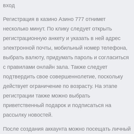
вход
Регистрация в казино Азино 777 отнимет
несколько минут. По клику следует открыть
регистрационную анкету и указать в ней адрес
электронной почты, мобильный номер телефона,
выбрать валюту, придумать пароль и согласиться
с правилами онлайн зала. Также следует
подтвердить свое совершеннолетие, поскольку
действует ограничение по возрасту. На этапе
регистрации также можно выбрать
приветственный подарок и подписаться на
рассылку новостей.
После создания аккаунта можно посещать личный