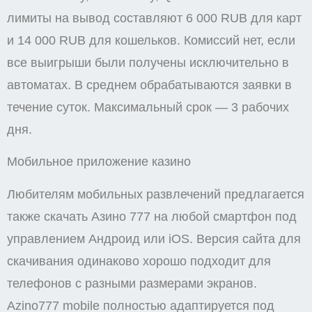
лимиты на вывод составляют 6 000 RUB для карт
и 14 000 RUB для кошельков. Комиссий нет, если
все выигрыши были получены исключительно в
автоматах. В среднем обрабатываются заявки в
течение суток. Максимальный срок — 3 рабочих
дня.
Мобильное приложение казино
Любителям мобильных развлечений предлагается
также скачать Азино 777 на любой смартфон под
управлением Андроид или iOS. Версия сайта для
скачивания одинаково хорошо подходит для
телефонов с разными размерами экранов.
Azino777 mobile полностью адаптируется под