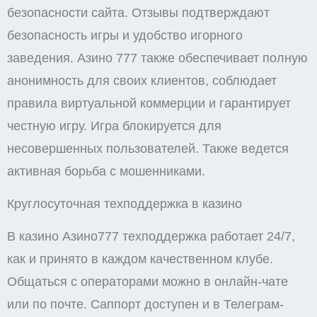
безопасности сайта. Отзывы подтверждают
безопасность игры и удобство игорного
заведения. Азино 777 также обеспечивает полную
анонимность для своих клиентов, соблюдает
правила виртуальной коммерции и гарантирует
честную игру. Игра блокируется для
несовершенных пользователей. Также ведется
активная борьба с мошенниками.
Круглосуточная техподдержка в казино
В казино Азино777 техподдержка работает 24/7,
как и принято в каждом качественном клубе.
Общаться с операторами можно в онлайн-чате
или по почте. Саппорт доступен и в Телеграм-