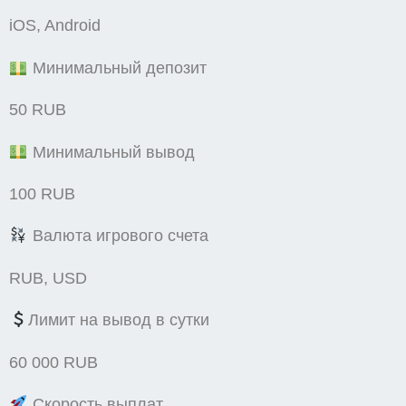
iOS, Android
Минимальный депозит
50 RUB
Минимальный вывод
100 RUB
Валюта игрового счета
RUB, USD
Лимит на вывод в сутки
60 000 RUB
Скорость выплат