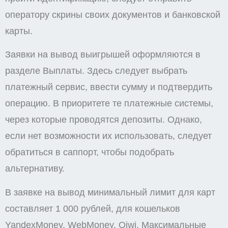
оператору скрины своих документов и банковской
карты.
Заявки на вывод выигрышей оформляются в
разделе Выплаты. Здесь следует выбрать
платежный сервис, ввести сумму и подтвердить
операцию. В приоритете те платежные системы,
через которые проводятся депозиты. Однако,
если нет возможности их использовать, следует
обратиться в саппорт, чтобы подобрать
альтернативу.
В заявке на вывод минимальный лимит для карт
составляет 1 000 рублей, для кошельков
YandexMoney, WebMoney, Qiwi. Максимальные