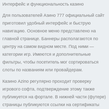
Интерфейс и функциональность казино
Для пользователей Азино 777 официальный сайт
приготовил удобный интерфейс и быструю
навигацию. Основное меню представлено на
главной странице. Баннеры располагаются по
центру на самом видном месте. Под ними —
категории игр. Имеются и дополнительные
фильтры, чтобы посетитель мог сортироваться
слоты по названиям или провайдерам.
Казино Azino регулярно проходит проверку
игрового софта, подтверждение этому также
публикуется на фортале. В нижней части (футере)
страницы публикуются ссылки на сертификаты