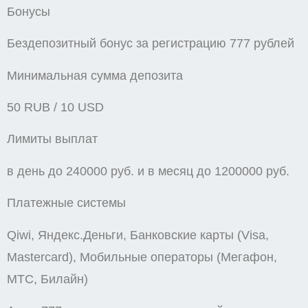
Бонусы
Бездепозитный бонус за регистрацию 777 рублей
Минимальная сумма депозита
50 RUB / 10 USD
Лимиты выплат
в день до 240000 руб. и в месяц до 1200000 руб.
Платежные системы
Qiwi, Яндекс.Деньги, Банковские карты (Visa,
Mastercard), Мобильные операторы (Мегафон,
МТС, Билайн)