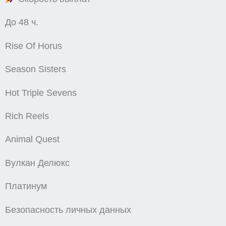
До 48 ч.
Rise Of Horus
Season Sisters
Hot Triple Sevens
Rich Reels
Animal Quest
Вулкан Делюкс
Платинум
Безопасность личных данных