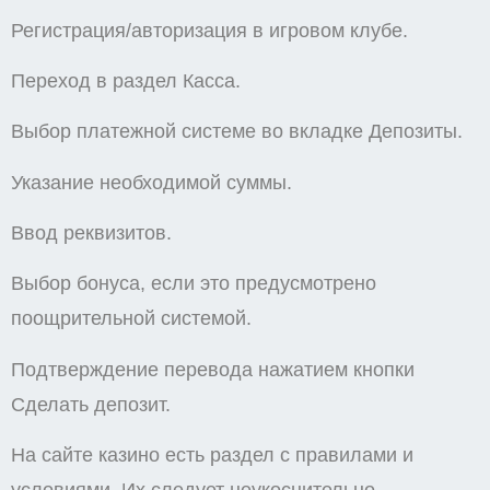
Регистрация/авторизация в игровом клубе.
Переход в раздел Касса.
Выбор платежной системе во вкладке Депозиты.
Указание необходимой суммы.
Ввод реквизитов.
Выбор бонуса, если это предусмотрено
поощрительной системой.
Подтверждение перевода нажатием кнопки
Сделать депозит.
На сайте казино есть раздел с правилами и