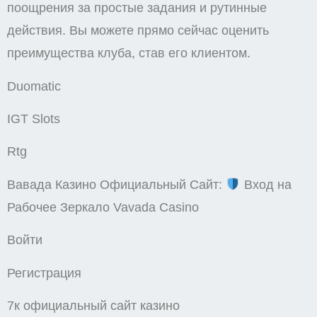
поощрения за простые задания и рутинные
действия. Вы можете прямо сейчас оценить
преимущества клуба, став его клиентом.
Duomatic
IGT Slots
Rtg
Вавада Казино Официальный Сайт:
Вход на
Рабочее Зеркало Vavada Casino
Войти
Регистрация
7к официальный сайт казино