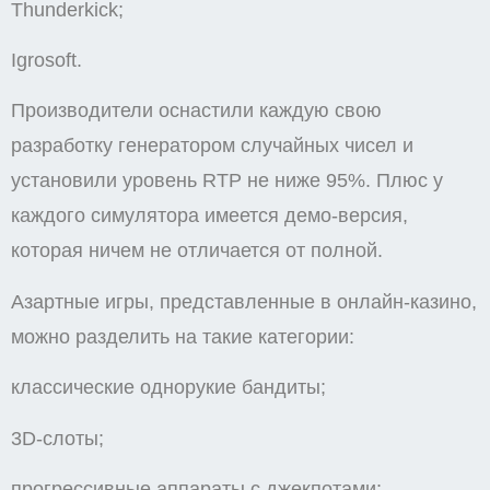
Thunderkick;
Igrosoft.
Производители оснастили каждую свою
разработку генератором случайных чисел и
установили уровень RTP не ниже 95%. Плюс у
каждого симулятора имеется демо-версия,
которая ничем не отличается от полной.
Азартные игры, представленные в онлайн-казино,
можно разделить на такие категории:
классические однорукие бандиты;
3D-слоты;
прогрессивные аппараты с джекпотами;