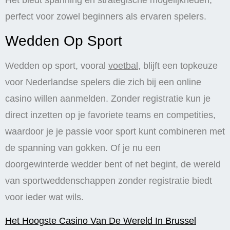
Het biedt spanning en strategische mogelijkheden,
perfect voor zowel beginners als ervaren spelers.
Wedden Op Sport
Wedden op sport, vooral
voetbal
, blijft een topkeuze
voor Nederlandse spelers die zich bij een online
casino willen aanmelden. Zonder registratie kun je
direct inzetten op je favoriete teams en competities,
waardoor je je passie voor sport kunt combineren met
de spanning van gokken. Of je nu een
doorgewinterde wedder bent of net begint, de wereld
van sportweddenschappen zonder registratie biedt
voor ieder wat wils.
Het Hoogste Casino Van De Wereld In Brussel