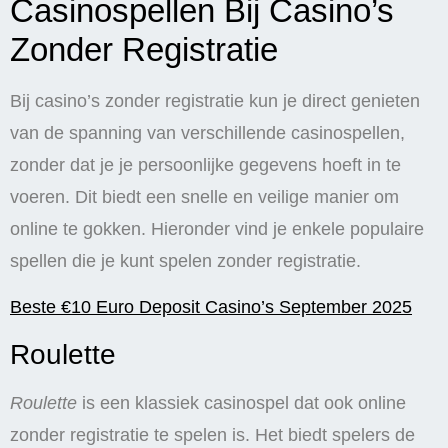
Casinospellen Bij Casino’s
Zonder Registratie
Bij casino’s zonder registratie kun je direct genieten
van de spanning van verschillende casinospellen,
zonder dat je je persoonlijke gegevens hoeft in te
voeren. Dit biedt een snelle en veilige manier om
online te gokken. Hieronder vind je enkele populaire
spellen die je kunt spelen zonder registratie.
Beste €10 Euro Deposit Casino’s September 2025
Roulette
Roulette
is een klassiek casinospel dat ook online
zonder registratie te spelen is. Het biedt spelers de