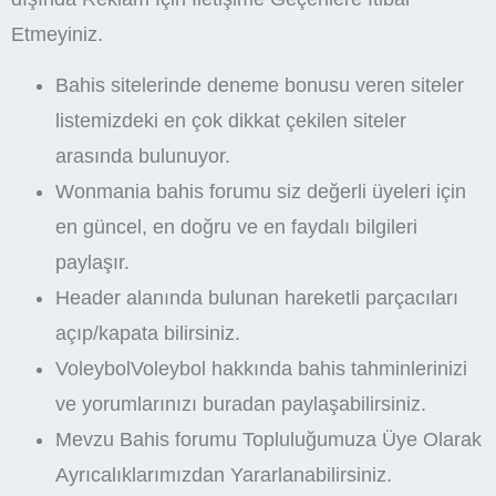
Etmeyiniz.
Bahis sitelerinde deneme bonusu veren siteler
listemizdeki en çok dikkat çekilen siteler
arasında bulunuyor.
Wonmania bahis forumu siz değerli üyeleri için
en güncel, en doğru ve en faydalı bilgileri
paylaşır.
Header alanında bulunan hareketli parçacıları
açıp/kapata bilirsiniz.
VoleybolVoleybol hakkında bahis tahminlerinizi
ve yorumlarınızı buradan paylaşabilirsiniz.
Mevzu Bahis forumu Topluluğumuza Üye Olarak
Ayrıcalıklarımızdan Yararlanabilirsiniz.