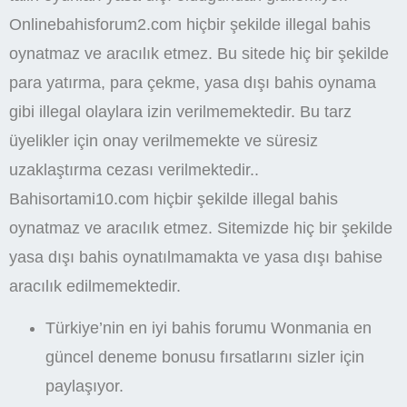
Onlinebahisforum2.com hiçbir şekilde illegal bahis
oynatmaz ve aracılık etmez. Bu sitede hiç bir şekilde
para yatırma, para çekme, yasa dışı bahis oynama
gibi illegal olaylara izin verilmemektedir. Bu tarz
üyelikler için onay verilmemekte ve süresiz
uzaklaştırma cezası verilmektedir..
Bahisortami10.com hiçbir şekilde illegal bahis
oynatmaz ve aracılık etmez. Sitemizde hiç bir şekilde
yasa dışı bahis oynatılmamakta ve yasa dışı bahise
aracılık edilmemektedir.
Türkiye’nin en iyi bahis forumu Wonmania en
güncel deneme bonusu fırsatlarını sizler için
paylaşıyor.