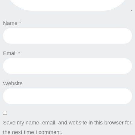
Name
*
Email
*
Website
Save my name, email, and website in this browser for
the next time I comment.