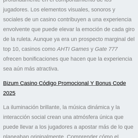
jugadores. Los elementos visuales, sonoros y
sociales de un casino contribuyen a una experiencia
envolvente que puede elevar la emoción de cada giro
de la ruleta. Aunque ya era un prospecto marginal del
top 10, casinos como
AHTI Games
y
Gate 777
ofrecen bonificaciones que hacen que la experiencia
sea aún más atractiva.
Bizum Casino Código Promocional Y Bonus Code
2025
La iluminación brillante, la música dinámica y la
interacción social crean una atmósfera única que
puede llevar a los jugadores a apostar más de lo que
planeaban originalmente. Comprender cómo el