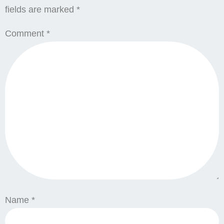
fields are marked
*
Comment
*
Name
*