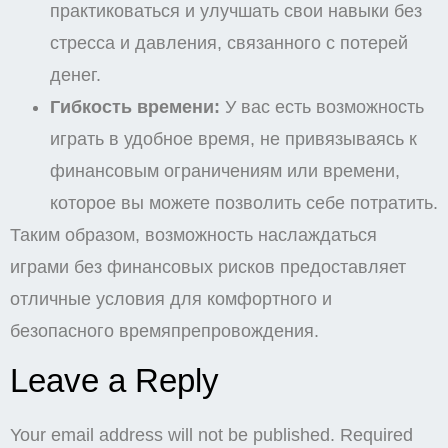
практиковаться и улучшать свои навыки без
стресса и давления, связанного с потерей
денег.
Гибкость времени:
У вас есть возможность
играть в удобное время, не привязываясь к
финансовым ограничениям или времени,
которое вы можете позволить себе потратить.
Таким образом, возможность наслаждаться
играми без финансовых рисков предоставляет
отличные условия для комфортного и
безопасного времяпрепровождения.
Leave a Reply
Your email address will not be published.
Required