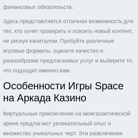
финансовых обязательств.
Здесь представляется отличная возможность для
тех, кто хочет проверить и освоить новый контент,
не рискуя капиталом. Пробуйте различные
игровые форматы, оцените качество и
разнообразие предлагаемых услуг и выберите то,
что подходит именно вам.
Особенности Игры Space
на Аркада Казино
Виртуальные приключения на межгалактической
арене предлагают увлекательный опыт и
множество уникальных черт. Эти развлечения