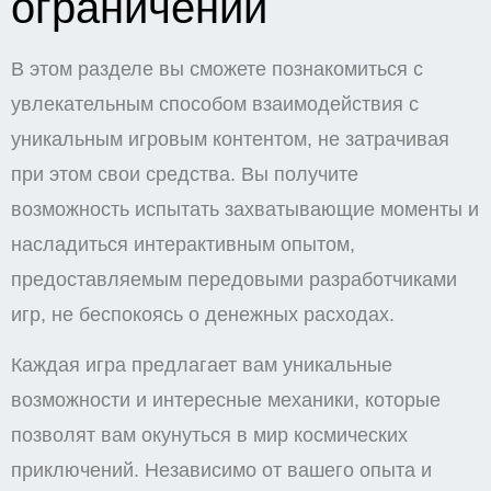
ограничений
В этом разделе вы сможете познакомиться с
увлекательным способом взаимодействия с
уникальным игровым контентом, не затрачивая
при этом свои средства. Вы получите
возможность испытать захватывающие моменты и
насладиться интерактивным опытом,
предоставляемым передовыми разработчиками
игр, не беспокоясь о денежных расходах.
Каждая игра предлагает вам уникальные
возможности и интересные механики, которые
позволят вам окунуться в мир космических
приключений. Независимо от вашего опыта и