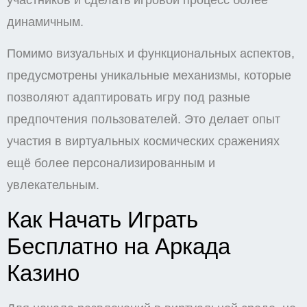
динамичным.
Помимо визуальных и функциональных аспектов,
предусмотрены уникальные механизмы, которые
позволяют адаптировать игру под разные
предпочтения пользователей. Это делает опыт
участия в виртуальных космических сражениях
ещё более персонализированным и
увлекательным.
Как Начать Играть
Бесплатно на Аркада
Казино