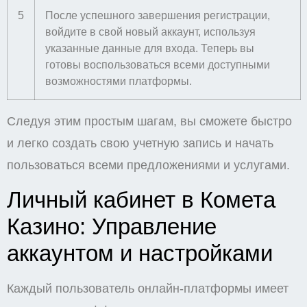
5
После успешного завершения регистрации,
войдите в свой новый аккаунт, используя
указанные данные для входа. Теперь вы
готовы воспользоваться всеми доступными
возможностями платформы.
Следуя этим простым шагам, вы сможете быстро
и легко создать свою учетную запись и начать
пользоваться всеми предложениями и услугами.
Личный кабинет в Комета
Казино: Управление
аккаунтом и настройками
Каждый пользователь онлайн-платформы имеет