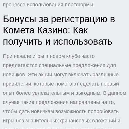
процессе использования платформы.
Бонусы за регистрацию в
Комета Казино: Как
получить и использовать
При начале игры в новом клубе часто
предлагаются специальные предложения для
новичков. Эти акции могут включать различные
привилегии, которые помогают сделать первый
опыт более увлекательным и выгодным. В данном
случае такие предложения направлены на то,
чтобы дать новичкам возможность попробовать
игры без значительных финансовых вложений и