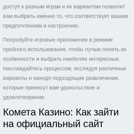
доступ к разным играм и их вариантам позволит
вам выбрать именно то, что соответствует вашим
предпочтениям и настроению.
Попробуйте игровые приложения в режиме
пробного использования, чтобы лучше понять их
особенности и выбрать наиболее интересные.
Наслаждайтесь процессом, исследуя различные
варианты и находя подходящие развлечения,
которые принесут вам удовольствие и
удовлетворение.
Комета Казино: Как зайти
на официальный сайт