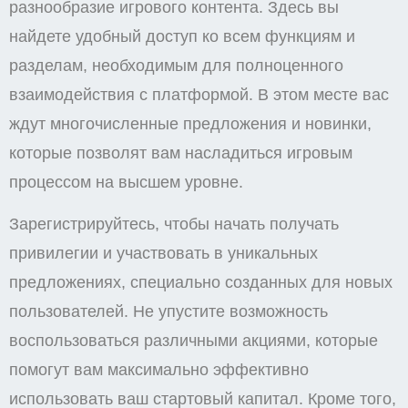
разнообразие игрового контента. Здесь вы
найдете удобный доступ ко всем функциям и
разделам, необходимым для полноценного
взаимодействия с платформой. В этом месте вас
ждут многочисленные предложения и новинки,
которые позволят вам насладиться игровым
процессом на высшем уровне.
Зарегистрируйтесь, чтобы начать получать
привилегии и участвовать в уникальных
предложениях, специально созданных для новых
пользователей. Не упустите возможность
воспользоваться различными акциями, которые
помогут вам максимально эффективно
использовать ваш стартовый капитал. Кроме того,