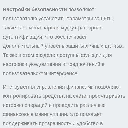
Настройки безопасности
позволяют
пользователю установить параметры защиты,
такие как смена пароля и двухфакторная
аутентификация, что обеспечивает
дополнительный уровень защиты личных данных.
Также в этом разделе доступны функции для
настройки уведомлений и предпочтений в
пользовательском интерфейсе.
Инструменты управления финансами позволяют
контролировать средства на счёте, просматривать
историю операций и проводить различные
финансовые манипуляции. Это помогает
поддерживать прозрачность и удобство в