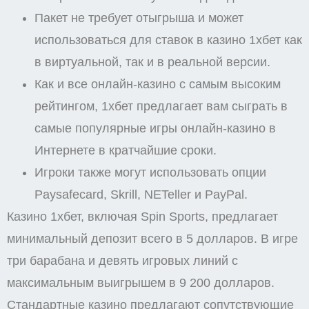
Пакет не требует отыгрыша и может
использоваться для ставок в казино 1хбет как
в виртуальной, так и в реальной версии.
Как и все онлайн-казино с самым высоким
рейтингом, 1хбет предлагает вам сыграть в
самые популярные игры онлайн-казино в
Интернете в кратчайшие сроки.
Игроки также могут использовать опции
Paysafecard, Skrill, NETeller и PayPal.
Казино 1хбет, включая Spin Sports, предлагает
минимальный депозит всего в 5 долларов. В игре
три барабана и девять игровых линий с
максимальным выигрышем в 9 200 долларов.
Стандартные казино предлагают сопутствующие