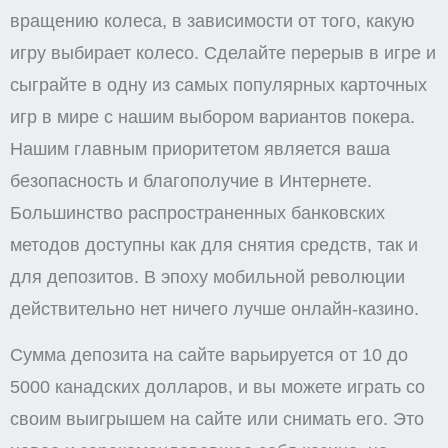
вращению колеса, в зависимости от того, какую
игру выбирает колесо. Сделайте перерыв в игре и
сыграйте в одну из самых популярных карточных
игр в мире с нашим выбором вариантов покера.
Нашим главным приоритетом является ваша
безопасность и благополучие в Интернете.
Большинство распространенных банковских
методов доступны как для снятия средств, так и
для депозитов. В эпоху мобильной революции
действительно нет ничего лучше онлайн-казино.
Сумма депозита на сайте варьируется от 10 до
5000 канадских долларов, и вы можете играть со
своим выигрышем на сайте или снимать его. Это