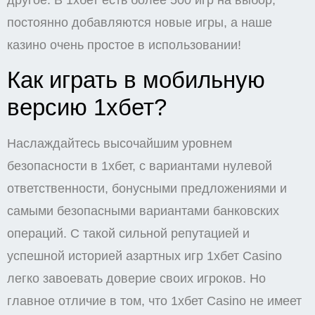
другое. В 1хбет есть более 500 игр на выбор,
постоянно добавляются новые игры, а наше
казино очень простое в использовании!
Как играть в мобильную
версию 1хбет?
Наслаждайтесь высочайшим уровнем
безопасности в 1хбет, с вариантами нулевой
ответственности, бонусными предложениями и
самыми безопасными вариантами банковских
операций. С такой сильной репутацией и
успешной историей азартных игр 1хбет Casino
легко завоевать доверие своих игроков. Но
главное отличие в том, что 1хбет Casino не имеет