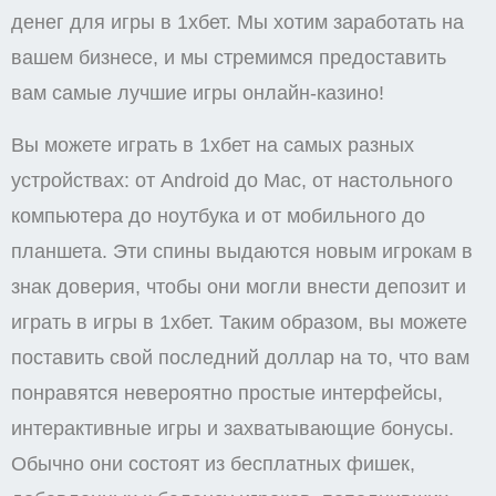
денег для игры в 1хбет. Мы хотим заработать на
вашем бизнесе, и мы стремимся предоставить
вам самые лучшие игры онлайн-казино!
Вы можете играть в 1хбет на самых разных
устройствах: от Android до Mac, от настольного
компьютера до ноутбука и от мобильного до
планшета. Эти спины выдаются новым игрокам в
знак доверия, чтобы они могли внести депозит и
играть в игры в 1хбет. Таким образом, вы можете
поставить свой последний доллар на то, что вам
понравятся невероятно простые интерфейсы,
интерактивные игры и захватывающие бонусы.
Обычно они состоят из бесплатных фишек,