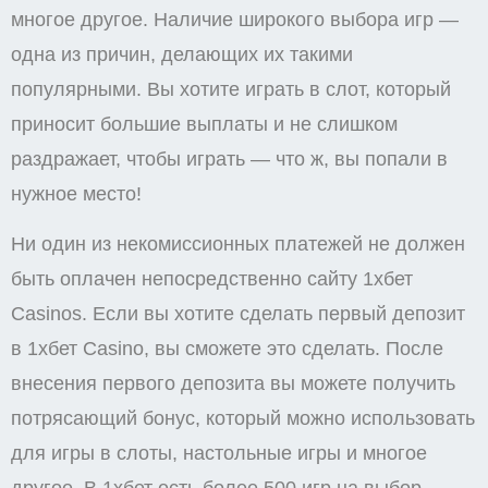
многое другое. Наличие широкого выбора игр —
одна из причин, делающих их такими
популярными. Вы хотите играть в слот, который
приносит большие выплаты и не слишком
раздражает, чтобы играть — что ж, вы попали в
нужное место!
Ни один из некомиссионных платежей не должен
быть оплачен непосредственно сайту 1хбет
Casinos. Если вы хотите сделать первый депозит
в 1хбет Casino, вы сможете это сделать. После
внесения первого депозита вы можете получить
потрясающий бонус, который можно использовать
для игры в слоты, настольные игры и многое