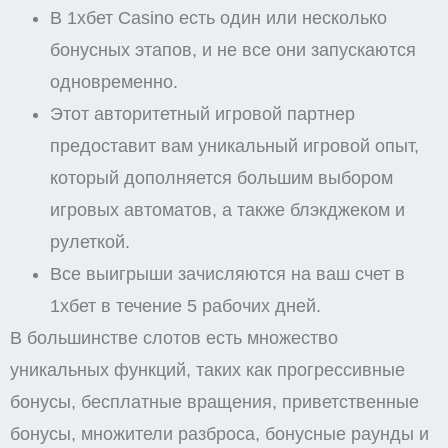
В 1хбет Casino есть один или несколько
бонусных этапов, и не все они запускаются
одновременно.
Этот авторитетный игровой партнер
предоставит вам уникальный игровой опыт,
который дополняется большим выбором
игровых автоматов, а также блэкджеком и
рулеткой.
Все выигрыши зачисляются на ваш счет в
1хбет в течение 5 рабочих дней.
В большинстве слотов есть множество
уникальных функций, таких как прогрессивные
бонусы, бесплатные вращения, приветственные
бонусы, множители разброса, бонусные раунды и