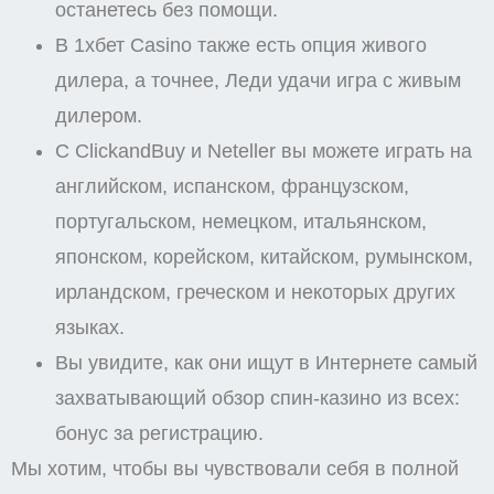
останетесь без помощи.
В 1хбет Casino также есть опция живого
дилера, а точнее, Леди удачи игра с живым
дилером.
С ClickandBuy и Neteller вы можете играть на
английском, испанском, французском,
португальском, немецком, итальянском,
японском, корейском, китайском, румынском,
ирландском, греческом и некоторых других
языках.
Вы увидите, как они ищут в Интернете самый
захватывающий обзор спин-казино из всех:
бонус за регистрацию.
Мы хотим, чтобы вы чувствовали себя в полной