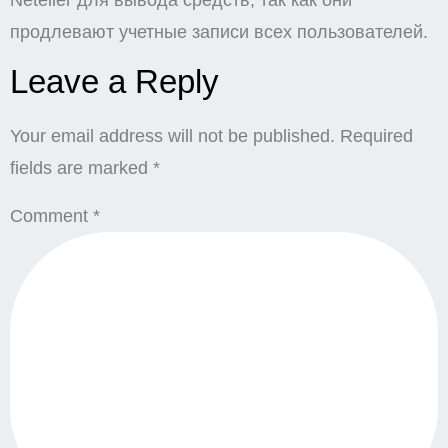
продлевают учетные записи всех пользователей.
Leave a Reply
Your email address will not be published.
Required
fields are marked
*
Comment
*