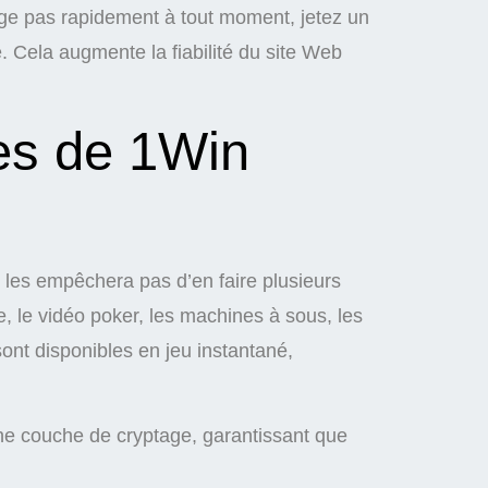
harge pas rapidement à tout moment, jetez un
. Cela augmente la fiabilité du site Web
ues de 1Win
 les empêchera pas d’en faire plusieurs
e, le vidéo poker, les machines à sous, les
ont disponibles en jeu instantané,
une couche de cryptage, garantissant que