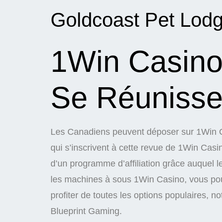
Goldcoast Pet Lod
1Win Casino
Se Réunisse
Les Canadiens peuvent déposer sur 1Win Casi
qui s’inscrivent à cette revue de 1Win Ca
d’un programme d’affiliation grâce auquel 
les machines à sous 1Win Casino, vous pouv
profiter de toutes les options populaires
Blueprint Gaming.