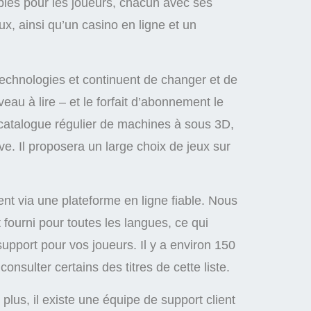
bles pour les joueurs, chacun avec ses
x, ainsi qu’un casino en ligne et un
 technologies et continuent de changer et de
veau à lire – et le forfait d’abonnement le
catalogue régulier de machines à sous 3D,
e. Il proposera un large choix de jeux sur
nt via une plateforme en ligne fiable. Nous
fourni pour toutes les langues, ce qui
support pour vos joueurs. Il y a environ 150
nsulter certains des titres de cette liste.
 plus, il existe une équipe de support client