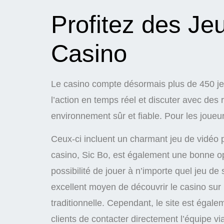
Profitez des Je
Casino
Le casino compte désormais plus de 450 jeu
l’action en temps réel et discuter avec des
environnement sûr et fiable. Pour les joue
Ceux-ci incluent un charmant jeu de vidéo 
casino, Sic Bo, est également une bonne op
possibilité de jouer à n’importe quel jeu d
excellent moyen de découvrir le casino sur 
traditionnelle. Cependant, le site est égal
clients de contacter directement l’équipe vi