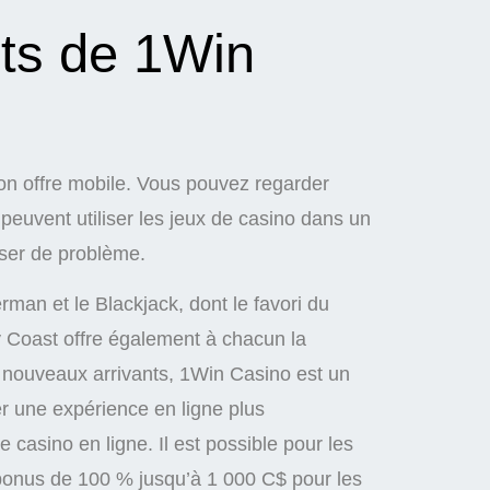
nts de 1Win
on offre mobile. Vous pouvez regarder
 peuvent utiliser les jeux de casino dans un
oser de problème.
man et le Blackjack, dont le favori du
y Coast offre également à chacun la
es nouveaux arrivants, 1Win Casino est un
er une expérience en ligne plus
 casino en ligne. Il est possible pour les
un bonus de 100 % jusqu’à 1 000 C$ pour les