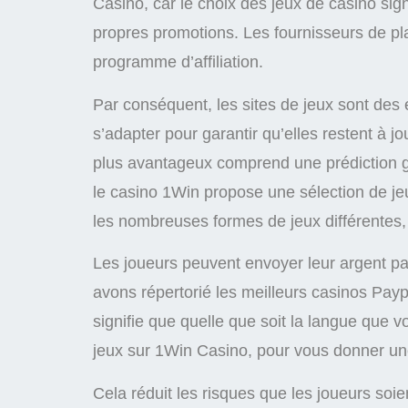
Casino, car le choix des jeux de casino si
propres promotions. Les fournisseurs de pla
programme d’affiliation.
Par conséquent, les sites de jeux sont des 
s’adapter pour garantir qu’elles restent à jo
plus avantageux comprend une prédiction g
le casino 1Win propose une sélection de jeu
les nombreuses formes de jeux différentes, 
Les joueurs peuvent envoyer leur argent pa
avons répertorié les meilleurs casinos Payp
signifie que quelle que soit la langue que v
jeux sur 1Win Casino, pour vous donner une i
Cela réduit les risques que les joueurs soien