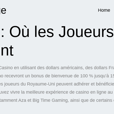
ge
Home
: Où les Joueur
nt
no en utilisant des dollars américains, des dollars Fran
sino recevront un bonus de bienvenue de 100 % jusqu’à 
les joueurs du Royaume-Uni peuvent adhérer et bénéficie
ez vivre la meilleure expérience de casino en ligne au I
, notamment Aza et Big Time Gaming, ainsi que de certa