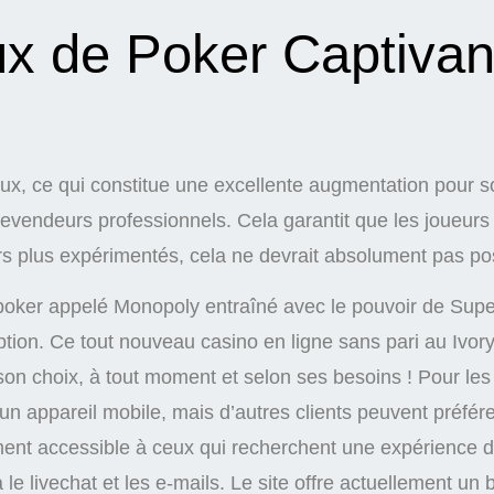
ux de Poker Captiva
x, ce qui constitue une excellente augmentation pour s
 revendeurs professionnels. Cela garantit que les joueurs
urs plus expérimentés, cela ne devrait absolument pas p
poker appelé Monopoly entraîné avec le pouvoir de Super
tion. Ce tout nouveau casino en ligne sans pari au Ivor
e son choix, à tout moment et selon ses besoins ! Pour l
un appareil mobile, mais d’autres clients peuvent préfér
ement accessible à ceux qui recherchent une expérience de
a le livechat et les e-mails. Le site offre actuellement 