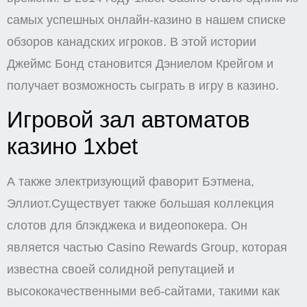
самых успешных онлайн-казино в нашем списке
обзоров канадских игроков. В этой истории
Джеймс Бонд становится Дэниелом Крейгом и
получает возможность сыграть в игру в казино.
Игровой зал автоматов
казино 1xbet
А также электризующий фаворит Бэтмена,
Эллиот.Существует также большая коллекция
слотов для блэкджека и видеопокера. Он
является частью Casino Rewards Group, которая
известна своей солидной репутацией и
высококачественными веб-сайтами, такими как