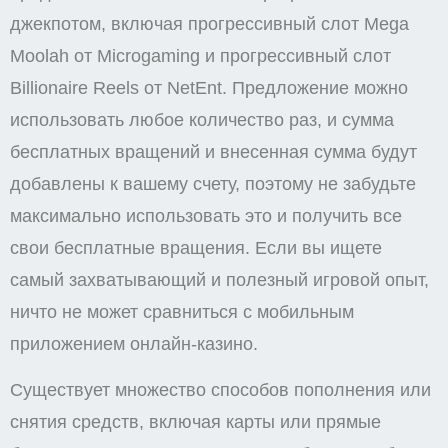
джекпотом, включая прогрессивный слот Mega
Moolah от Microgaming и прогрессивный слот
Billionaire Reels от NetEnt. Предложение можно
использовать любое количество раз, и сумма
бесплатных вращений и внесенная сумма будут
добавлены к вашему счету, поэтому не забудьте
максимально использовать это и получить все
свои бесплатные вращения. Если вы ищете
самый захватывающий и полезный игровой опыт,
ничто не может сравниться с мобильным
приложением онлайн-казино.
Существует множество способов пополнения или
снятия средств, включая карты или прямые