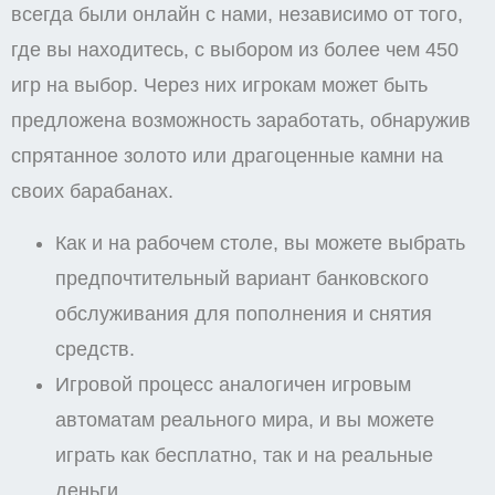
всегда были онлайн с нами, независимо от того,
где вы находитесь, с выбором из более чем 450
игр на выбор. Через них игрокам может быть
предложена возможность заработать, обнаружив
спрятанное золото или драгоценные камни на
своих барабанах.
Как и на рабочем столе, вы можете выбрать
предпочтительный вариант банковского
обслуживания для пополнения и снятия
средств.
Игровой процесс аналогичен игровым
автоматам реального мира, и вы можете
играть как бесплатно, так и на реальные
деньги.