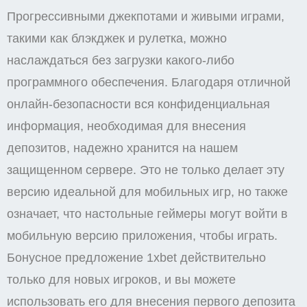
Прогрессивными джекпотами и живыми играми,
такими как блэкджек и рулетка, можно
наслаждаться без загрузки какого-либо
программного обеспечения. Благодаря отличной
онлайн-безопасности вся конфиденциальная
информация, необходимая для внесения
депозитов, надежно хранится на нашем
защищенном сервере. Это не только делает эту
версию идеальной для мобильных игр, но также
означает, что настольные геймеры могут войти в
мобильную версию приложения, чтобы играть.
Бонусное предложение 1xbet действительно
только для новых игроков, и вы можете
использовать его для внесения первого депозита