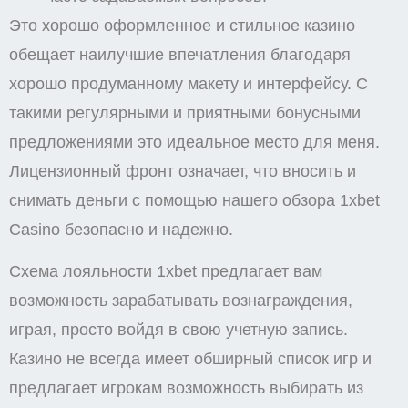
Это хорошо оформленное и стильное казино
обещает наилучшие впечатления благодаря
хорошо продуманному макету и интерфейсу. С
такими регулярными и приятными бонусными
предложениями это идеальное место для меня.
Лицензионный фронт означает, что вносить и
снимать деньги с помощью нашего обзора 1xbet
Casino безопасно и надежно.
Схема лояльности 1xbet предлагает вам
возможность зарабатывать вознаграждения,
играя, просто войдя в свою учетную запись.
Казино не всегда имеет обширный список игр и
предлагает игрокам возможность выбирать из