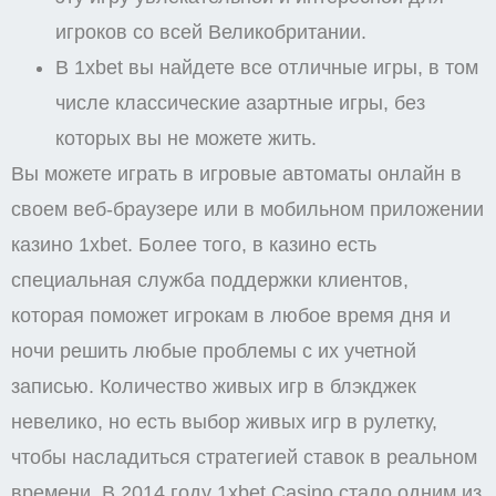
игроков со всей Великобритании.
В 1xbet вы найдете все отличные игры, в том
числе классические азартные игры, без
которых вы не можете жить.
Вы можете играть в игровые автоматы онлайн в
своем веб-браузере или в мобильном приложении
казино 1xbet. Более того, в казино есть
специальная служба поддержки клиентов,
которая поможет игрокам в любое время дня и
ночи решить любые проблемы с их учетной
записью. Количество живых игр в блэкджек
невелико, но есть выбор живых игр в рулетку,
чтобы насладиться стратегией ставок в реальном
времени. В 2014 году 1xbet Casino стало одним из