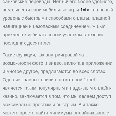
банковские переводы. Нет ничего более удобного,
чем вывести свои мобильные игры
1xbet
на новый
уровень с быстрыми способами оплаты, плавной
навигацией и безопасным соединением. Я был
приклеен к избирательным участкам в течение
последних десяти лет.
Такие функции, как внутриигровой чат,
возможности фото и видео, валюта в приложении
и многое другое, предлагаются во всех слотах.
Одна из главных причин, по которой 1xbet
является таким популярным и надежным онлайн-
казино, заключается в том, что мы делаем доступ
максимально простым и быстрым. Вы также
можете просто найти минимумы онлайн-казино с