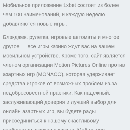
Мобильное приложение 1xbet состоит из более
чем 100 наименований, и каждую неделю
добавляются новые игры.
Блэкджек, рулетка, игровые автоматы и многое
другое — все игры казино ждут вас на вашем
мобильном устройстве. Кроме того, сайт является
членом организации Motion Pictures Online против
азартных игр (MONACO), которая удерживает
средства игроков от возможных проблем из-за
недобросовестной практики. Как надежный,
заслуживающий доверия и лучший выбор для
онлайн-азартных игр, вы будете рады
присоединиться к нашему счастливому