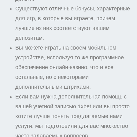
Существуют отличные бонусы, характерные
для игр, в которые вы играете, причем
лучшие из них соответствуют вашим
депозитам.
Вы можете играть на своем мобильном
устройстве, используя то же программное
обеспечение онлайн-казино, что и все
остальные, но с некоторыми
дополнительными штрихами.
Если вам нужна дополнительная помощь с
вашей учетной записью 1xbet или вы просто
хотите лучше понять предлагаемые нами
услуги, мы подготовили для вас множество
часто задаваемых вопросов.