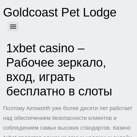
Goldcoast Pet Lodge
1xbet casino –
Рабочее зеркало,
вход, играть
бесплатно в слоты
Поэтому Ainsworth уже более десяти лет работает
над обеспечением безопасности клиентов и
соблюдением самых высоких стандартов. Казино