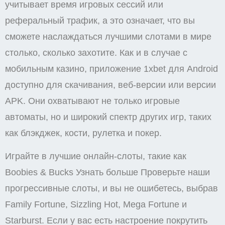
учитывает время игровых сессий или
реферальный трафик, а это означает, что вы
сможете наслаждаться лучшими слотами в мире
столько, сколько захотите. Как и в случае с
мобильным казино, приложение 1xbet для Android
доступно для скачивания, веб-версии или версии
APK. Они охватывают не только игровые
автоматы, но и широкий спектр других игр, таких
как блэкджек, кости, рулетка и покер.
Играйте в лучшие онлайн-слоты, такие как
Boobies & Bucks Узнать больше Проверьте наши
прогрессивные слоты, и вы не ошибетесь, выбрав
Family Fortune, Sizzling Hot, Mega Fortune и
Starburst. Если у вас есть настроение покрутить