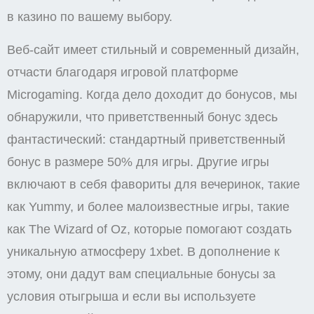
в казино по вашему выбору.
Веб-сайт имеет стильный и современный дизайн,
отчасти благодаря игровой платформе
Microgaming. Когда дело доходит до бонусов, мы
обнаружили, что приветственный бонус здесь
фантастический: стандартный приветственный
бонус в размере 50% для игры. Другие игры
включают в себя фавориты для вечеринок, такие
как Yummy, и более малоизвестные игры, такие
как The Wizard of Oz, которые помогают создать
уникальную атмосферу 1xbet. В дополнение к
этому, они дадут вам специальные бонусы за
условия отыгрыша и если вы используете