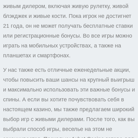
живым дилером, включая живую рулетку, живой
блэкджек и живые кости. Пока игрок не достигнет
21 года, он не может получать бесплатные ставки
или регистрационные бонусы. Во все игры можно
играть на мобильных устройствах, а также на
планшетах и смартфонах.
У нас также есть отличные еженедельные акции,
чтобы повысить ваши шансы на крупный выигрыш
и максимально использовать эти важные бонусы и
спины. А если вы хотите почувствовать себя в
настоящем казино, мы также предлагаем широкий
выбор игр с живыми дилерами. После того, как вы
выбрали способ игры, веселье на этом не