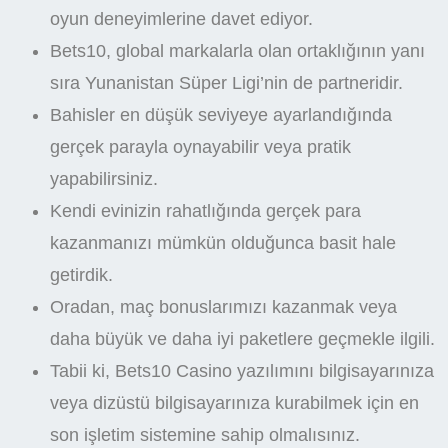
oyun deneyimlerine davet ediyor.
Bets10, global markalarla olan ortaklığının yanı
sıra Yunanistan Süper Ligi’nin de partneridir.
Bahisler en düşük seviyeye ayarlandığında
gerçek parayla oynayabilir veya pratik
yapabilirsiniz.
Kendi evinizin rahatlığında gerçek para
kazanmanızı mümkün olduğunca basit hale
getirdik.
Oradan, maç bonuslarımızı kazanmak veya
daha büyük ve daha iyi paketlere geçmekle ilgili.
Tabii ki, Bets10 Casino yazılımını bilgisayarınıza
veya dizüstü bilgisayarınıza kurabilmek için en
son işletim sistemine sahip olmalısınız.