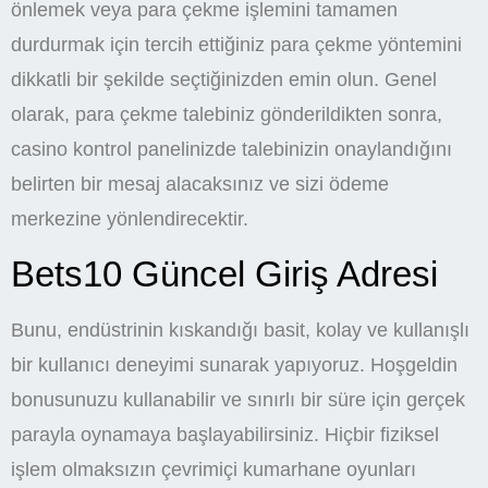
önlemek veya para çekme işlemini tamamen
durdurmak için tercih ettiğiniz para çekme yöntemini
dikkatli bir şekilde seçtiğinizden emin olun. Genel
olarak, para çekme talebiniz gönderildikten sonra,
casino kontrol panelinizde talebinizin onaylandığını
belirten bir mesaj alacaksınız ve sizi ödeme
merkezine yönlendirecektir.
Bets10 Güncel Giriş Adresi
Bunu, endüstrinin kıskandığı basit, kolay ve kullanışlı
bir kullanıcı deneyimi sunarak yapıyoruz. Hoşgeldin
bonusunuzu kullanabilir ve sınırlı bir süre için gerçek
parayla oynamaya başlayabilirsiniz. Hiçbir fiziksel
işlem olmaksızın çevrimiçi kumarhane oyunları