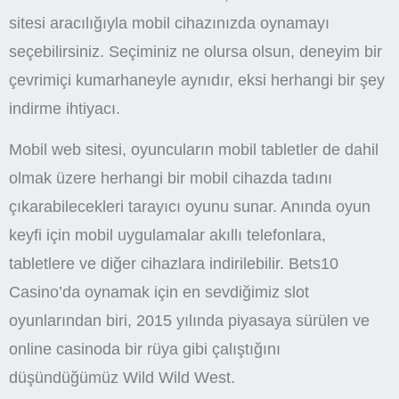
sitesi aracılığıyla mobil cihazınızda oynamayı
seçebilirsiniz. Seçiminiz ne olursa olsun, deneyim bir
çevrimiçi kumarhaneyle aynıdır, eksi herhangi bir şey
indirme ihtiyacı.
Mobil web sitesi, oyuncuların mobil tabletler de dahil
olmak üzere herhangi bir mobil cihazda tadını
çıkarabilecekleri tarayıcı oyunu sunar. Anında oyun
keyfi için mobil uygulamalar akıllı telefonlara,
tabletlere ve diğer cihazlara indirilebilir. Bets10
Casino’da oynamak için en sevdiğimiz slot
oyunlarından biri, 2015 yılında piyasaya sürülen ve
online casinoda bir rüya gibi çalıştığını
düşündüğümüz Wild Wild West.