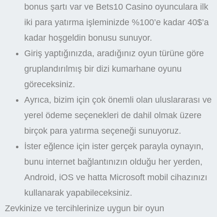
bonus şartı var ve Bets10 Casino oyunculara ilk
iki para yatırma işleminizde %100’e kadar 40$’a
kadar hoşgeldin bonusu sunuyor.
Giriş yaptığınızda, aradığınız oyun türüne göre
gruplandırılmış bir dizi kumarhane oyunu
göreceksiniz.
Ayrıca, bizim için çok önemli olan uluslararası ve
yerel ödeme seçenekleri de dahil olmak üzere
birçok para yatırma seçeneği sunuyoruz.
İster eğlence için ister gerçek parayla oynayın,
bunu internet bağlantınızın olduğu her yerden,
Android, iOS ve hatta Microsoft mobil cihazınızı
kullanarak yapabileceksiniz.
Zevkinize ve tercihlerinize uygun bir oyun