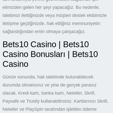
elimizden gelen her şeyi yapacağız. Bu nedenle,
talebinizi ilettiğinizde veya müşteri destek ekibimizle
iletişime geçtiğinizde, hak ettiğiniz memnuniyetin
sağlandığından emin olmaya çalışacağız.
Bets10 Casino | Bets10
Casino Bonusları | Bets10
Casino
Günün sonunda, hak talebinde bulunabilecek
durumda olmalısınız ve yine de gerçek paranız
olacak. Kredi kartı, banka kartı, Neteller, Skrill,
Paysafe ve Trustly kullanabilirsiniz. Kartlarınızı Skrill,
Neteller ve PlaySpin tarafından işletilen ödeme