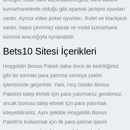
kumarhanelerde olduğu gibi aşamalı jackpot oyunları
vardır. Ayrıca video poker oyunları, Rulet ve blackjack
vardır; hepsi çevrimiçi olarak ve mobil kumarhane
sürümü aracılığıyla oynanabilir.
Bets10 Sitesi İçerikleri
Hoşgeldin Bonus Paketi daha önce de belirttiğimiz
gibi bir sonraki para yatırma ve/veya çekim
işleminizde geçerlidir. Yani, Hoş Geldin Bonus
Paketini talep etmek için para yatırmanız gerekmez,
ancak bonusu talep etmek için para yatırmak
isteyebilirsiniz. Aynı şekilde Hoşgeldin Bonus
Paketi’ni kullanmak için ilk para çekme işlemi