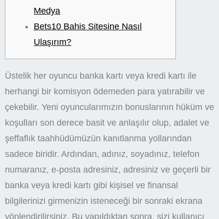
Medya
Bets10 Bahis Sitesine Nasıl
Ulaşırım?
Üstelik her oyuncu banka kartı veya kredi kartı ile
herhangi bir komisyon ödemeden para yatırabilir ve
çekebilir. Yeni oyuncularımızın bonuslarının hüküm ve
koşulları son derece basit ve anlaşılır olup, adalet ve
şeffaflık taahhüdümüzün kanıtlanma yollarından
sadece biridir. Ardından, adınız, soyadınız, telefon
numaranız, e-posta adresiniz, adresiniz ve geçerli bir
banka veya kredi kartı gibi kişisel ve finansal
bilgilerinizi girmenizin isteneceği bir sonraki ekrana
yönlendirilirsiniz. Bu yapıldıktan sonra, sizi kullanıcı