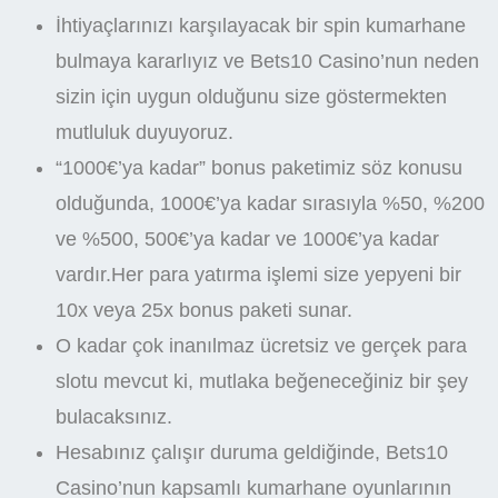
İhtiyaçlarınızı karşılayacak bir spin kumarhane
bulmaya kararlıyız ve Bets10 Casino’nun neden
sizin için uygun olduğunu size göstermekten
mutluluk duyuyoruz.
“1000€’ya kadar” bonus paketimiz söz konusu
olduğunda, 1000€’ya kadar sırasıyla %50, %200
ve %500, 500€’ya kadar ve 1000€’ya kadar
vardır.Her para yatırma işlemi size yepyeni bir
10x veya 25x bonus paketi sunar.
O kadar çok inanılmaz ücretsiz ve gerçek para
slotu mevcut ki, mutlaka beğeneceğiniz bir şey
bulacaksınız.
Hesabınız çalışır duruma geldiğinde, Bets10
Casino’nun kapsamlı kumarhane oyunlarının