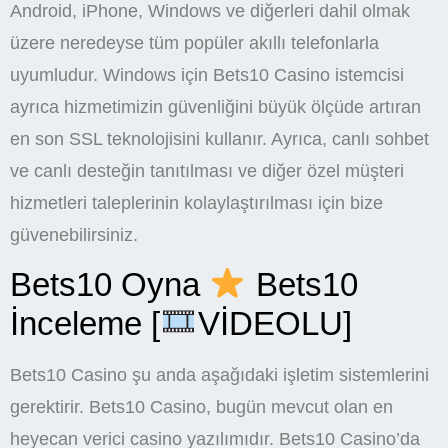
Android, iPhone, Windows ve diğerleri dahil olmak
üzere neredeyse tüm popüler akıllı telefonlarla
uyumludur. Windows için Bets10 Casino istemcisi
ayrıca hizmetimizin güvenliğini büyük ölçüde artıran
en son SSL teknolojisini kullanır. Ayrıca, canlı sohbet
ve canlı desteğin tanıtılması ve diğer özel müşteri
hizmetleri taleplerinin kolaylaştırılması için bize
güvenebilirsiniz.
Bets10 Oyna
Bets10
İnceleme [
VİDEOLU]
Bets10 Casino şu anda aşağıdaki işletim sistemlerini
gerektirir. Bets10 Casino, bugün mevcut olan en
heyecan verici casino yazılımıdır. Bets10 Casino’da