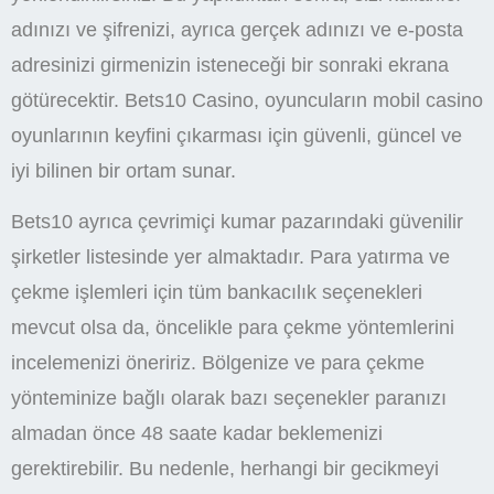
adınızı ve şifrenizi, ayrıca gerçek adınızı ve e-posta
adresinizi girmenizin isteneceği bir sonraki ekrana
götürecektir. Bets10 Casino, oyuncuların mobil casino
oyunlarının keyfini çıkarması için güvenli, güncel ve
iyi bilinen bir ortam sunar.
Bets10 ayrıca çevrimiçi kumar pazarındaki güvenilir
şirketler listesinde yer almaktadır. Para yatırma ve
çekme işlemleri için tüm bankacılık seçenekleri
mevcut olsa da, öncelikle para çekme yöntemlerini
incelemenizi öneririz. Bölgenize ve para çekme
yönteminize bağlı olarak bazı seçenekler paranızı
almadan önce 48 saate kadar beklemenizi
gerektirebilir. Bu nedenle, herhangi bir gecikmeyi