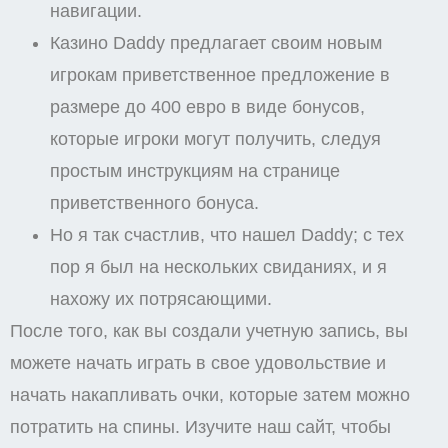
навигации.
Казино Daddy предлагает своим новым
игрокам приветственное предложение в
размере до 400 евро в виде бонусов,
которые игроки могут получить, следуя
простым инструкциям на странице
приветственного бонуса.
Но я так счастлив, что нашел Daddy; с тех
пор я был на нескольких свиданиях, и я
нахожу их потрясающими.
После того, как вы создали учетную запись, вы
можете начать играть в свое удовольствие и
начать накапливать очки, которые затем можно
потратить на спины. Изучите наш сайт, чтобы