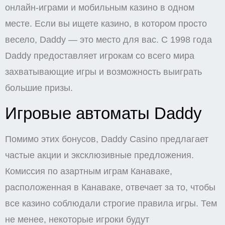
онлайн-играми и мобильным казино в одном
месте. Если вы ищете казино, в котором просто
весело, Daddy — это место для вас. С 1998 года
Daddy предоставляет игрокам со всего мира
захватывающие игры и возможность выиграть
большие призы.
Игpoвые автoматы Daddy
Помимо этих бонусов, Daddy Casino предлагает
частые акции и эксклюзивные предложения.
Комиссия по азартным играм Канаваке,
расположенная в Канаваке, отвечает за то, чтобы
все казино соблюдали строгие правила игры. Тем
не менее, некоторые игроки будут