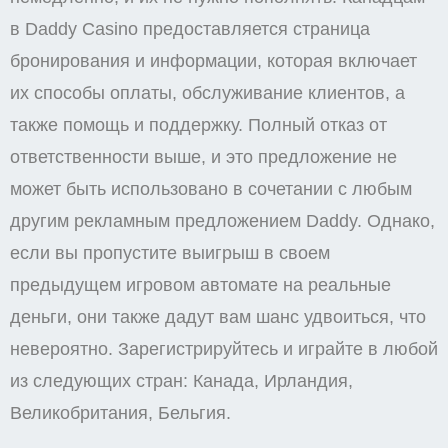
в Daddy Casino предоставляется страница
бронирования и информации, которая включает
их способы оплаты, обслуживание клиентов, а
также помощь и поддержку. Полный отказ от
ответственности выше, и это предложение не
может быть использовано в сочетании с любым
другим рекламным предложением Daddy. Однако,
если вы пропустите выигрыш в своем
предыдущем игровом автомате на реальные
деньги, они также дадут вам шанс удвоиться, что
невероятно. Зарегистрируйтесь и играйте в любой
из следующих стран: Канада, Ирландия,
Великобритания, Бельгия.