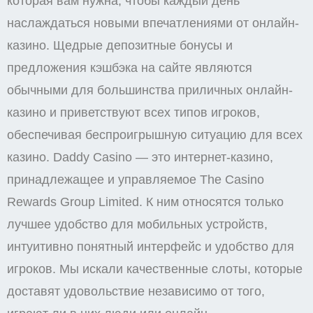
которая вам нужна, чтобы каждый день
наслаждаться новыми впечатлениями от онлайн-
казино. Щедрые депозитные бонусы и
предложения кэшбэка на сайте являются
обычными для большинства приличных онлайн-
казино и приветствуют всех типов игроков,
обеспечивая беспроигрышную ситуацию для всех
казино. Daddy Casino — это интернет-казино,
принадлежащее и управляемое The Casino
Rewards Group Limited. К ним относятся только
лучшее удобство для мобильных устройств,
интуитивно понятный интерфейс и удобство для
игроков. Мы искали качественные слоты, которые
доставят удовольствие независимо от того,