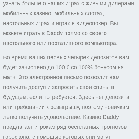
узнать больше о наших играх с живыми дилерами,
мобильных казино, мобильных слотах,
настольных играх и играх в видеопокер. Вы
можете играть в Daddy прямо со своего
настольного или портативного компьютера.
Во время ваших первых четырех депозитов вам
будет зачислено до 100 € со 100% бонусом на
матч. Это электронное письмо позволит вам
получить доступ и запросить свои спины в
будущем, если потребуется. Здесь нет депозита
или требований к розыгрышу, поэтому новичкам
легко получить удовольствие. Казино Daddy
предлагает игрокам ряд бесплатных прогнозов
гороскопа, с помощью которых они могут