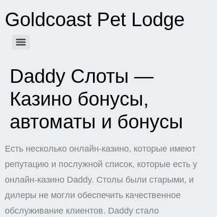
Goldcoast Pet Lodge
Daddy Слоты —
Казино бонусы,
автоматы и бонусы
Есть несколько онлайн-казино, которые имеют
репутацию и послужной список, которые есть у
онлайн-казино Daddy. Столы были старыми, и
дилеры не могли обеспечить качественное
обслуживание клиентов. Daddy стало