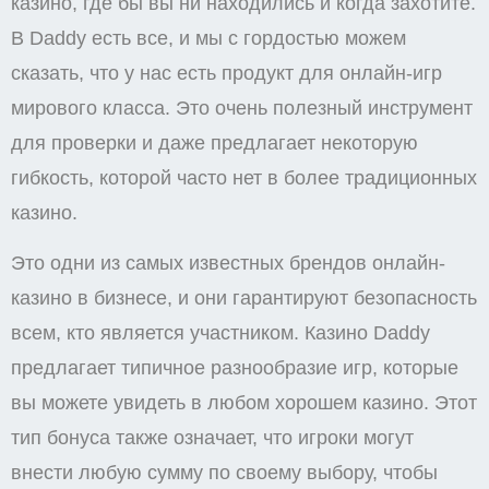
казино, где бы вы ни находились и когда захотите.
В Daddy есть все, и мы с гордостью можем
сказать, что у нас есть продукт для онлайн-игр
мирового класса. Это очень полезный инструмент
для проверки и даже предлагает некоторую
гибкость, которой часто нет в более традиционных
казино.
Это одни из самых известных брендов онлайн-
казино в бизнесе, и они гарантируют безопасность
всем, кто является участником. Казино Daddy
предлагает типичное разнообразие игр, которые
вы можете увидеть в любом хорошем казино. Этот
тип бонуса также означает, что игроки могут
внести любую сумму по своему выбору, чтобы