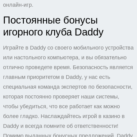
онлайн-игр.
Постоянные бонусы
игорного клуба Daddy
Играйте в Daddy со своего мобильного устройства
или настольного компьютера, и вы обязательно
отлично проведете время. Безопасность является
главным приоритетом в Daddy, у нас есть
специальная команда экспертов по безопасности,
которая постоянно проверяет наши системы,
чтобы убедиться, что все работает как можно
более гладко. Наслаждайтесь игрой в казино в
Daddy и всегда помните об ответственности!
Помимо выданных бонусных предложений, Daddy