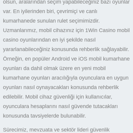
olsun, aralarından seçim yapabileceğiniz bazı oyunlar
var. En iyilerinden biri, çevrimiçi ve canlı
kumarhanede sunulan rulet seçimimizdir.
Uzmanlarımız, mobil cihazınız için 1Win Casino mobil
casino oyunlarından en iyi şekilde nasıl
yararlanabileceğiniz konusunda rehberlik sağlayabilir.
Örneğin, en popüler Android ve iOS mobil kumarhane
oyunları da dahil olmak üzere en yeni mobil
kumarhane oyunları aracılığıyla oyunculara en uygun
oyunları nasıl oynayacakları konusunda rehberlik
edilebilir. Mobil cihaz güvenliği için kullanıcılar,
oyunculara hesaplarını nasıl güvende tutacakları
konusunda tavsiyelerde bulunabilir.
Sürecimiz, mevzuata ve sektör lideri güvenlik