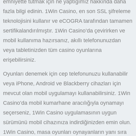
emniyette tutmak için ne yaptığımız hakkında daha
fazla bilgi edinin. 1Win Casino, en son SSL şifreleme
teknolojisini kullanır ve eCOGRA tarafından tamamen
sertifikalandırılmıştır. 1Win Casino’da çevirirken ve
mobil kullanıma hazırsanız, akıllı telefonunuzdan
veya tabletinizden tüm casino oyunlarına
erişebilirsiniz.
Oyunları denemek için cep telefonunuzu kullanabilir
veya iPhone, Android ve Blackberry cihazları için
mevcut olan mobil uygulamayı kullanabilirsiniz. 1Win
Casino’da mobil kumarhane aracılığıyla oynamayı
seçerseniz, 1Win Casino uygulamasının uygun
sürümünü mobil cihazınıza indirdiğinizden emin olun.
1Win Casino, masa oyunları oynayanların yanı sıra