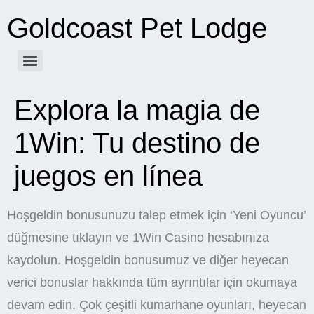
Goldcoast Pet Lodge
Explora la magia de
1Win: Tu destino de
juegos en línea
Hoşgeldin bonusunuzu talep etmek için ‘Yeni Oyuncu’
düğmesine tıklayın ve 1Win Casino hesabınıza
kaydolun. Hoşgeldin bonusumuz ve diğer heyecan
verici bonuslar hakkında tüm ayrıntılar için okumaya
devam edin. Çok çeşitli kumarhane oyunları, heyecan