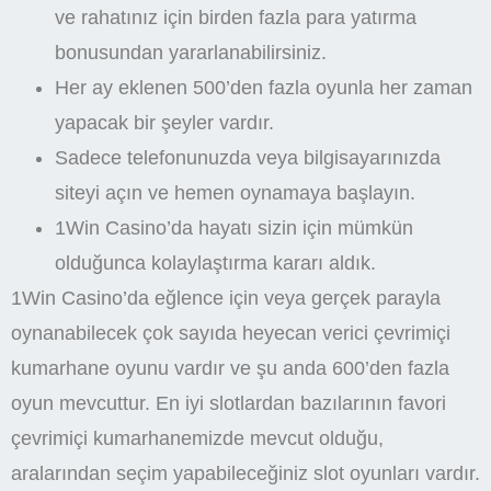
ve rahatınız için birden fazla para yatırma
bonusundan yararlanabilirsiniz.
Her ay eklenen 500’den fazla oyunla her zaman
yapacak bir şeyler vardır.
Sadece telefonunuzda veya bilgisayarınızda
siteyi açın ve hemen oynamaya başlayın.
1Win Casino’da hayatı sizin için mümkün
olduğunca kolaylaştırma kararı aldık.
1Win Casino’da eğlence için veya gerçek parayla
oynanabilecek çok sayıda heyecan verici çevrimiçi
kumarhane oyunu vardır ve şu anda 600’den fazla
oyun mevcuttur. En iyi slotlardan bazılarının favori
çevrimiçi kumarhanemizde mevcut olduğu,
aralarından seçim yapabileceğiniz slot oyunları vardır.