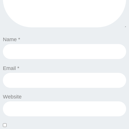
Name
*
Email
*
Website