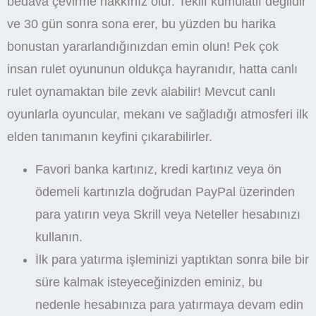
bedava çevirme hakkınız olur. Teklif kümülatif değildir
ve 30 gün sonra sona erer, bu yüzden bu harika
bonustan yararlandığınızdan emin olun! Pek çok
insan rulet oyununun oldukça hayranıdır, hatta canlı
rulet oynamaktan bile zevk alabilir! Mevcut canlı
oyunlarla oyuncular, mekanı ve sağladığı atmosferi ilk
elden tanımanın keyfini çıkarabilirler.
Favori banka kartınız, kredi kartınız veya ön
ödemeli kartınızla doğrudan PayPal üzerinden
para yatırın veya Skrill veya Neteller hesabınızı
kullanın.
İlk para yatırma işleminizi yaptıktan sonra bile bir
süre kalmak isteyeceğinizden eminiz, bu
nedenle hesabınıza para yatırmaya devam edin