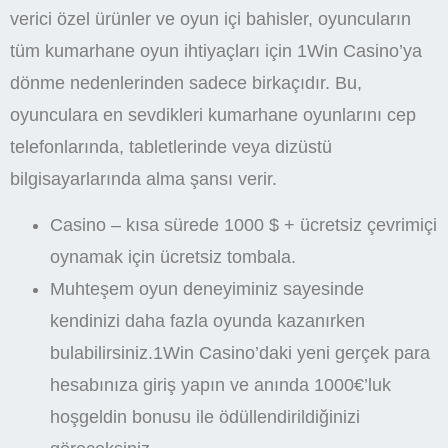
verici özel ürünler ve oyun içi bahisler, oyuncuların
tüm kumarhane oyun ihtiyaçları için 1Win Casino’ya
dönme nedenlerinden sadece birkaçıdır. Bu,
oyunculara en sevdikleri kumarhane oyunlarını cep
telefonlarında, tabletlerinde veya dizüstü
bilgisayarlarında alma şansı verir.
Casino – kısa sürede 1000 $ + ücretsiz çevrimiçi
oynamak için ücretsiz tombala.
Muhteşem oyun deneyiminiz sayesinde
kendinizi daha fazla oyunda kazanırken
bulabilirsiniz.1Win Casino’daki yeni gerçek para
hesabınıza giriş yapın ve anında 1000€’luk
hoşgeldin bonusu ile ödüllendirildiğinizi