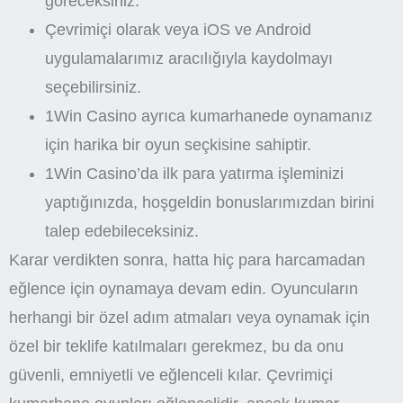
göreceksiniz.
Çevrimiçi olarak veya iOS ve Android
uygulamalarımız aracılığıyla kaydolmayı
seçebilirsiniz.
1Win Casino ayrıca kumarhanede oynamanız
için harika bir oyun seçkisine sahiptir.
1Win Casino’da ilk para yatırma işleminizi
yaptığınızda, hoşgeldin bonuslarımızdan birini
talep edebileceksiniz.
Karar verdikten sonra, hatta hiç para harcamadan
eğlence için oynamaya devam edin. Oyuncuların
herhangi bir özel adım atmaları veya oynamak için
özel bir teklife katılmaları gerekmez, bu da onu
güvenli, emniyetli ve eğlenceli kılar. Çevrimiçi