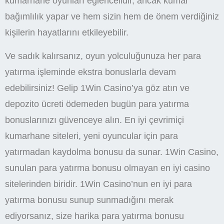
kumarhane oyunları eğlencelidir, ancak kumar
bağımlılık yapar ve hem sizin hem de önem verdiğiniz
kişilerin hayatlarını etkileyebilir.
Ve sadık kalırsanız, oyun yolculuğunuza her para
yatırma işleminde ekstra bonuslarla devam
edebilirsiniz! Gelip 1Win Casino’ya göz atın ve
depozito ücreti ödemeden bugün para yatırma
bonuslarınızı güvenceye alın. En iyi çevrimiçi
kumarhane siteleri, yeni oyuncular için para
yatırmadan kaydolma bonusu da sunar. 1Win Casino,
sunulan para yatırma bonusu olmayan en iyi casino
sitelerinden biridir. 1Win Casino’nun en iyi para
yatırma bonusu sunup sunmadığını merak
ediyorsanız, size harika para yatırma bonusu