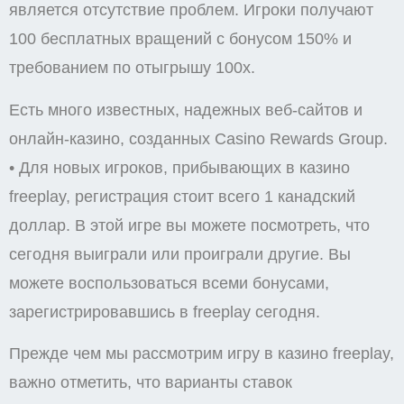
является отсутствие проблем. Игроки получают
100 бесплатных вращений с бонусом 150% и
требованием по отыгрышу 100х.
Есть много известных, надежных веб-сайтов и
онлайн-казино, созданных Casino Rewards Group.
• Для новых игроков, прибывающих в казино
freeplay, регистрация стоит всего 1 канадский
доллар. В этой игре вы можете посмотреть, что
сегодня выиграли или проиграли другие. Вы
можете воспользоваться всеми бонусами,
зарегистрировавшись в freeplay сегодня.
Прежде чем мы рассмотрим игру в казино freeplay,
важно отметить, что варианты ставок