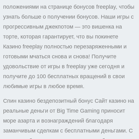
положениями на странице бонусов freeplay, чтобы
узнать больше о получении бонусов. Наши игры с
прогрессивным джекпотом — это вишенка на
торте, которая гарантирует, что вы покинете
Казино freeplay полностью перезаряженными и
готовыми мчаться снова и снова! Получите
удовольствие от игры в freeplay уже сегодня и
получите до 100 бесплатных вращений в свои
любимые игры в любое время.
Спин казино бездепозитный бонус Сайт казино на
реальные деньги от Big Time Gaming приносит
море азарта и вознаграждений благодаря
заманчивым сделкам с бесплатными деньгами. С