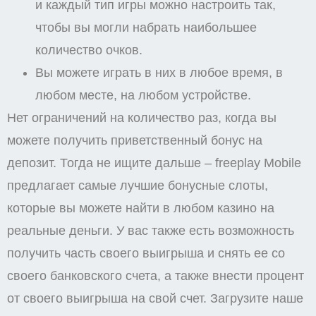
и каждый тип игры можно настроить так,
чтобы вы могли набрать наибольшее
количество очков.
Вы можете играть в них в любое время, в
любом месте, на любом устройстве.
Нет ограничений на количество раз, когда вы
можете получить приветственный бонус на
депозит. Тогда не ищите дальше – freeplay Mobile
предлагает самые лучшие бонусные слоты,
которые вы можете найти в любом казино на
реальные деньги. У вас также есть возможность
получить часть своего выигрыша и снять ее со
своего банковского счета, а также внести процент
от своего выигрыша на свой счет. Загрузите наше