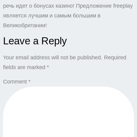
речь идет о бонусах казино! Предложение freeplay
является лучшим и самым большим в
Великобритании!
Leave a Reply
Your email address will not be published.
Required
fields are marked
*
Comment
*