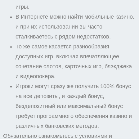
игры.
В Интернете можно найти мобильные казино,
и при их использовании вы часто
сталкиваетесь с рядом недостатков.
То же самое касается разнообразия
доступных игр, включая впечатляющее
сочетание слотов, карточных игр, блэкджека
и видеопокера.
Игроки могут сразу же получить 100% бонус
на все депозиты, и каждый бонус,
бездепозитный или максимальный бонус
требует программного обеспечения казино и
различных банковских методов.
Обязательно ознакомьтесь с условиями и