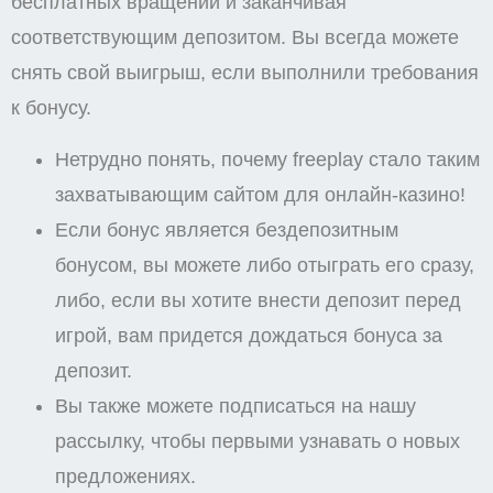
бесплатных вращений и заканчивая
соответствующим депозитом. Вы всегда можете
снять свой выигрыш, если выполнили требования
к бонусу.
Нетрудно понять, почему freeplay стало таким
захватывающим сайтом для онлайн-казино!
Если бонус является бездепозитным
бонусом, вы можете либо отыграть его сразу,
либо, если вы хотите внести депозит перед
игрой, вам придется дождаться бонуса за
депозит.
Вы также можете подписаться на нашу
рассылку, чтобы первыми узнавать о новых
предложениях.