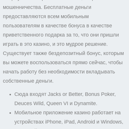
мошенничества. Бесплатные деньги
предоставляются всем мобильным
пользователям в качестве бонуса в качестве
приветственного подарка за то, что они пришли
играть в это казино, и это мудрое решение.
Существует также бездепозитный бонус, которым
вы можете воспользоваться прямо сейчас, чтобы
начать работу без необходимости вкладывать
собственные деньги.
Сюда входят Jacks or Better, Bonus Poker,
Deuces Wild, Queen VI и Dynamite.
Мобильное приложение казино работает на
устройствах iPhone, iPad, Android и Windows,