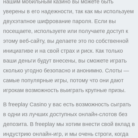
нашим мобильным казино вы можете быть
уверены в его надежности, так как мы используем
двухэтапное шифрование пароля. Если вы
посещаете, используете или получаете доступ к
этому веб-сайту, вы делаете это по собственной
инициативе и на свой страх и риск. Как только
ваши деньги будут внесены, вы сможете играть
сколько угодно безопасно и анонимно. Слоты —
самые популярные игры, потому что они дают
игрокам возможность выиграть крупные призы.
В freeplay Casino у вас есть возможность сыграть
в одни из лучших доступных онлайн-слотов без
депозита. В freeplay мы хотим внести свой вклад в
индустрию онлайн-игр, и мы очень строги, когда