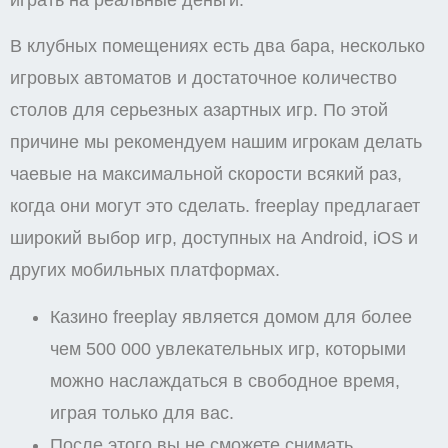
играть на реальные деньги.
В клубных помещениях есть два бара, несколько
игровых автоматов и достаточное количество
столов для серьезных азартных игр. По этой
причине мы рекомендуем нашим игрокам делать
чаевые на максимальной скорости всякий раз,
когда они могут это сделать. freeplay предлагает
широкий выбор игр, доступных на Android, iOS и
других мобильных платформах.
Казино freeplay является домом для более
чем 500 000 увлекательных игр, которыми
можно наслаждаться в свободное время,
играя только для вас.
После этого вы не сможете снимать