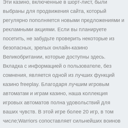
Эти казино, включенные в шорт-лист, были
выбраны для продвижения сайта, который
регулярно пополняется новыми предложениями и
рекламными акциями. Если вы планируете
посетить, не забудьте проверить некоторые из
безопасных, зрелых онлайн-казино
Великобритании, которые доступны здесь.
Вкладка с информацией о пользователе, без
сомнения, является одной из лучших функций
казино freeplay. Благодаря лучшим игровым
автоматам и играм казино, наша коллекция
игровых автоматов полна удовольствий для
ваших чувств. В этой игре более 20 игр, в том
числе;Warriors сопоставляет сильнейших воинов