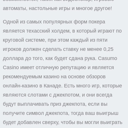
автоматы, настольные игры и многое другое!
Одной из самых популярных форм покера
является техасский холдем, в который играют по
круговой системе, при этом каждый из пяти
игроков должен сделать ставку не менее 0,25
доллара до того, как будет сдана рука. Casumo
Casino имеет отличную репутацию и является
рекомендуемым казино на основе обзоров
онлайн-казино в Канаде. Есть много игр, которые
являются слотами с джекпотом, и они всегда
будут выплачивать приз джекпота, если вы
получите символ джекпота, тогда ваш выигрыш
будет добавлен сверху, чтобы вы могли выиграть