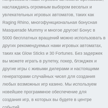
наслаждаясь огромным выбором веселых и
увлекательных игровых автоматов, таких как
Raging Rhino, многофункциональная бонусная
Masquerade Mummy и многое другое! Бонус в
5000 бесплатных вращений можно использовать в
других рекомендуемых нами игровых автоматах,
таких как Glow Sticks и 30 Fortunes. Без задержек
вы можете играть в рулетку, покер, блэкджек и
другие игры с живыми дилерами и настоящими
генераторами случайных чисел для создания
любых возможных игр казино. Мы используем
новейшее программное обеспечение для
создания игр, в которых вы будете в центре
событий.