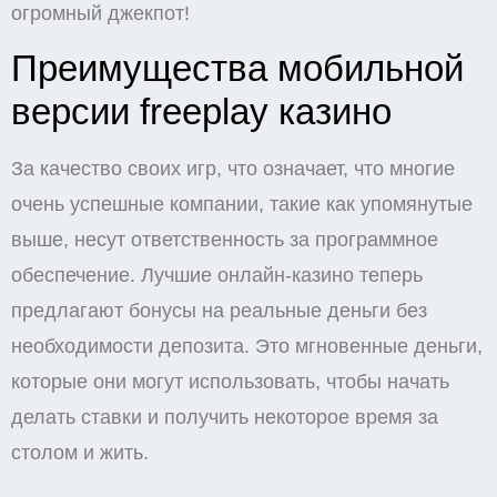
огромный джекпот!
Преимущества мобильной
версии freeplay казино
За качество своих игр, что означает, что многие
очень успешные компании, такие как упомянутые
выше, несут ответственность за программное
обеспечение. Лучшие онлайн-казино теперь
предлагают бонусы на реальные деньги без
необходимости депозита. Это мгновенные деньги,
которые они могут использовать, чтобы начать
делать ставки и получить некоторое время за
столом и жить.