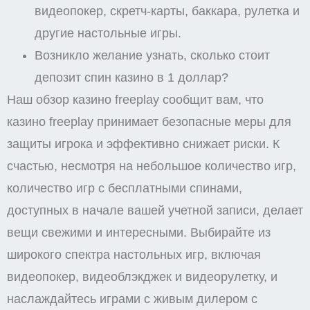
видеопокер, скретч-карты, баккара, рулетка и
другие настольные игры.
Возникло желание узнать, сколько стоит
депозит спин казино в 1 доллар?
Наш обзор казино freeplay сообщит вам, что
казино freeplay принимает безопасные меры для
защиты игрока и эффективно снижает риски. К
счастью, несмотря на небольшое количество игр,
количество игр с бесплатными спинами,
доступных в начале вашей учетной записи, делает
вещи свежими и интересными. Выбирайте из
широкого спектра настольных игр, включая
видеопокер, видеоблэкджек и видеорулетку, и
наслаждайтесь играми с живым дилером с