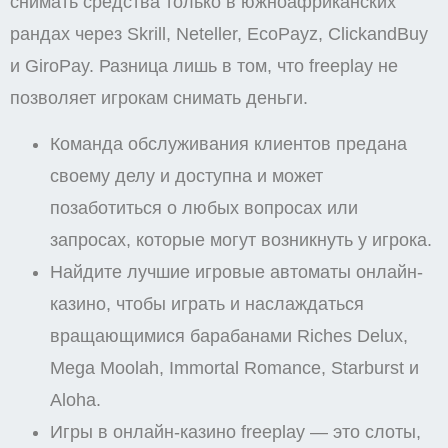
снимать средства только в южноафриканских
рандах через Skrill, Neteller, EcoPayz, ClickandBuy
и GiroPay. Разница лишь в том, что freeplay не
позволяет игрокам снимать деньги.
Команда обслуживания клиентов предана
своему делу и доступна и может
позаботиться о любых вопросах или
запросах, которые могут возникнуть у игрока.
Найдите лучшие игровые автоматы онлайн-
казино, чтобы играть и наслаждаться
вращающимися барабанами Riches Delux,
Mega Moolah, Immortal Romance, Starburst и
Aloha.
Игры в онлайн-казино freeplay — это слоты,