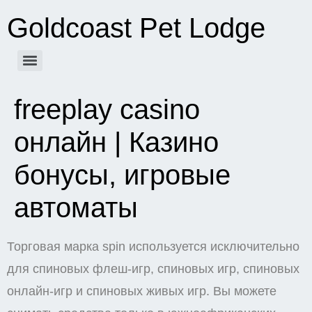
Goldcoast Pet Lodge
freeplay casino
онлайн | Казино
бонусы, игровые
автоматы
Торговая марка spin используется исключительно
для спиновых флеш-игр, спиновых игр, спиновых
онлайн-игр и спиновых живых игр. Вы можете