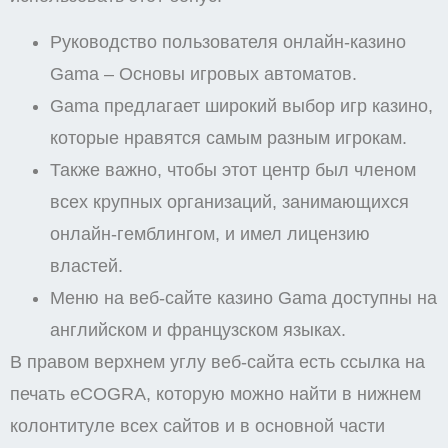
Руководство пользователя онлайн-казино
Gama – Основы игровых автоматов.
Gama предлагает широкий выбор игр казино,
которые нравятся самым разным игрокам.
Также важно, чтобы этот центр был членом
всех крупных организаций, занимающихся
онлайн-гемблингом, и имел лицензию
властей.
Меню на веб-сайте казино Gama доступны на
английском и французском языках.
В правом верхнем углу веб-сайта есть ссылка на
печать eCOGRA, которую можно найти в нижнем
колонтитуле всех сайтов и в основной части