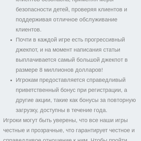
безопасности детей, проверяя клиентов и
поддерживая отличное обслуживание
клиентов.
Почти в каждой игре есть прогрессивный
джекпот, и на момент написания статьи
выплачивается самый большой джекпот в
размере 8 миллионов долларов!
Игрокам предоставляется справедливый
приветственный бонус при регистрации, а
другие акции, такие как бонусы за повторную
загрузку, доступны в течение года.
Игроки могут быть уверены, что все наши игры
честные и прозрачные, что гарантирует честное и
справедливое отношение к ним. Чтобы пройти