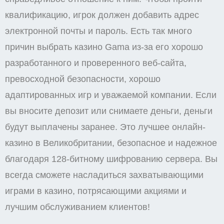
квалификацию, игрок должен добавить адрес
электронной почты и пароль. Есть так много
причин выбрать казино Gama из-за его хорошо
разработанного и проверенного веб-сайта,
превосходной безопасности, хорошо
адаптированных игр и уважаемой компании. Если
вы вносите депозит или снимаете деньги, деньги
будут выплачены заранее. Это лучшее онлайн-
казино в Великобритании, безопасное и надежное
благодаря 128-битному шифрованию сервера. Вы
всегда сможете насладиться захватывающими
играми в казино, потрясающими акциями и
лучшим обслуживанием клиентов!