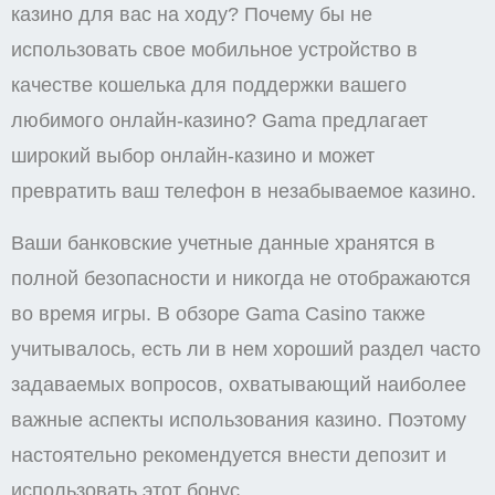
казино для вас на ходу? Почему бы не
использовать свое мобильное устройство в
качестве кошелька для поддержки вашего
любимого онлайн-казино? Gama предлагает
широкий выбор онлайн-казино и может
превратить ваш телефон в незабываемое казино.
Ваши банковские учетные данные хранятся в
полной безопасности и никогда не отображаются
во время игры. В обзоре Gama Casino также
учитывалось, есть ли в нем хороший раздел часто
задаваемых вопросов, охватывающий наиболее
важные аспекты использования казино. Поэтому
настоятельно рекомендуется внести депозит и
использовать этот бонус.