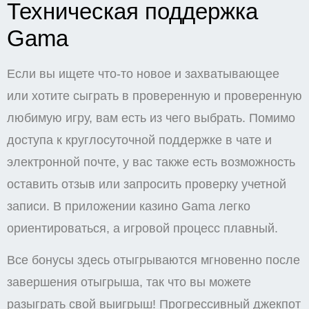
Техническая поддержка
Gama
Если вы ищете что-то новое и захватывающее
или хотите сыграть в проверенную и проверенную
любимую игру, вам есть из чего выбрать. Помимо
доступа к круглосуточной поддержке в чате и
электронной почте, у вас также есть возможность
оставить отзыв или запросить проверку учетной
записи. В приложении казино Gama легко
ориентироваться, а игровой процесс плавный.
Все бонусы здесь отыгрываются мгновенно после
завершения отыгрыша, так что вы можете
разыграть свой выигрыш! Прогрессивный джекпот