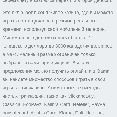
своем счету в казино за первый и второй депозит.
Это включает в себя живое казино, где вы можете
играть против дилера в режиме реального
времени, используя свой мобильный телефон.
Минимальные депозиты могут быть от 1
канадского доллара до 3000 канадских долларов,
а максимальный размер ограничен только
выбранной вами юрисдикцией. Все эти
предложения можно получить онлайн, а в Gama
вы найдете множество способов играть в свои
игры в спин-казино. К ним относятся методы
чистых транзакций, такие как ClickandBuy,
Classica, EcoPayz, Kalibra Card, Neteller, PayPal,
paysafecard, Anubis Card, Klarna, Poli, Helpline,