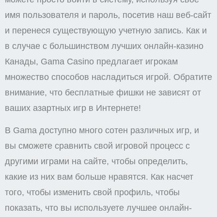
имя пользователя и пароль, посетив наш веб-сайт
и перенеся существующую учетную запись. Как и
в случае с большинством лучших онлайн-казино
Канады, Gama Casino предлагает игрокам
множество способов насладиться игрой. Обратите
внимание, что бесплатные фишки не зависят от
ваших азартных игр в Интернете!
В Gama доступно много сотен различных игр, и
вы сможете сравнить свой игровой процесс с
другими играми на сайте, чтобы определить,
какие из них вам больше нравятся. Как насчет
того, чтобы изменить свой профиль, чтобы
показать, что вы используете лучшее онлайн-