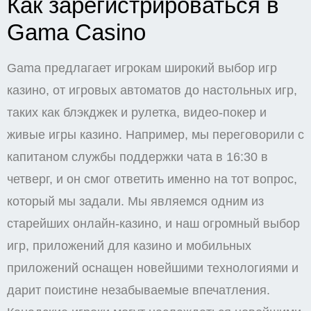
Как зарегистрироваться в
Gama Casino
Gama предлагает игрокам широкий выбор игр
казино, от игровых автоматов до настольных игр,
таких как блэкджек и рулетка, видео-покер и
живые игры казино. Например, мы переговорили с
капитаном службы поддержки чата в 16:30 в
четверг, и он смог ответить именно на тот вопрос,
который мы задали. Мы являемся одним из
старейших онлайн-казино, и наш огромный выбор
игр, приложений для казино и мобильных
приложений оснащен новейшими технологиями и
дарит поистине незабываемые впечатления.