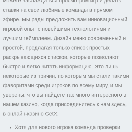
можете наслаждаться просмотром игр и делать
ставки на свои любимые команды в прямом
эфире. Мы рады предложить вам инновационный
игровой опыт с новейшими технологиями и
лучшим геймплеем. Дизайн меню современный и
простой, предлагая только список простых
раскрывающихся списков, которые позволяют
быстро и легко читать информацию. Это лишь
некоторые из причин, по которым мы стали такими
фаворитами среди игроков по всему миру, и мы
уверены, что вы найдете так много интересного в
нашем казино, когда присоединитесь к нам здесь,
в онлайн-казино GetX.
Хотя для нового игрока команда проверки