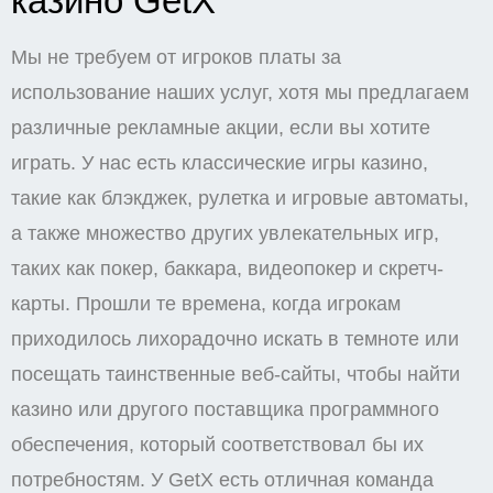
казино GetX
Мы не требуем от игроков платы за
использование наших услуг, хотя мы предлагаем
различные рекламные акции, если вы хотите
играть. У нас есть классические игры казино,
такие как блэкджек, рулетка и игровые автоматы,
а также множество других увлекательных игр,
таких как покер, баккара, видеопокер и скретч-
карты. Прошли те времена, когда игрокам
приходилось лихорадочно искать в темноте или
посещать таинственные веб-сайты, чтобы найти
казино или другого поставщика программного
обеспечения, который соответствовал бы их
потребностям. У GetX есть отличная команда