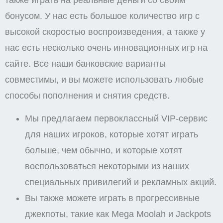
бонусом. У нас есть большое количество игр с
высокой скоростью воспроизведения, а также у
нас есть несколько очень инновационных игр на
сайте. Все наши банковские варианты
совместимы, и вы можете использовать любые
способы пополнения и снятия средств.
Мы предлагаем первоклассный VIP-сервис
для наших игроков, которые хотят играть
больше, чем обычно, и которые хотят
воспользоваться некоторыми из наших
специальных привилегий и рекламных акций.
Вы также можете играть в прогрессивные
джекпоты, такие как Mega Moolah и Jackpots