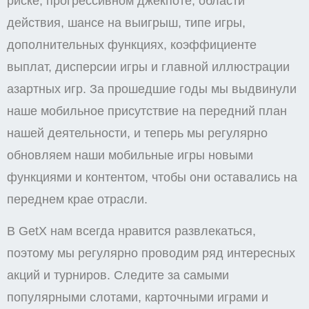
риске, прогрессивном джекпоте, области
действия, шансе на выигрыш, типе игры,
дополнительных функциях, коэффициенте
выплат, дисперсии игры и главной иллюстрации
азартных игр. За прошедшие годы мы выдвинули
наше мобильное присутствие на передний план
нашей деятельности, и теперь мы регулярно
обновляем наши мобильные игры новыми
функциями и контентом, чтобы они оставались на
переднем крае отрасли.
В GetX нам всегда нравится развлекаться,
поэтому мы регулярно проводим ряд интересных
акций и турниров. Следите за самыми
популярными слотами, карточными играми и