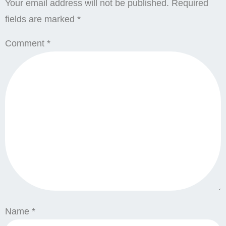
Your email address will not be published.
Required
fields are marked
*
Comment
*
Name
*