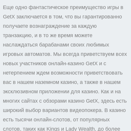
Еще одно фантастическое преимущество игры в
GetX заключается в том, что вы гарантированно
получаете вознаграждение за каждую
транзакцию, и в то же время можете
наслаждаться барабанами своих любимых
игровых автоматов. Мы всегда приветствуем всех
новых участников онлайн-казино GetX и с
нетерпением ждем возможности приветствовать
вас в нашем наземном казино, а также в нашем
эксклюзивном приложении для казино. Как и на
многих сайтах с обзорами казино GetX, здесь есть
широкий выбор вариантов видеопокера. В казино
есть тысячи онлайн-слотов, от популярных
слотов, таких как Kings и Lady Wealth, до более