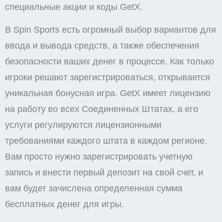
специальные акции и коды GetX.
В Spin Sports есть огромный выбор вариантов для
ввода и вывода средств, а также обеспечения
безопасности ваших денег в процессе. Как только
игроки решают зарегистрироваться, открывается
уникальная бонусная игра. GetX имеет лицензию
на работу во всех Соединенных Штатах, а его
услуги регулируются лицензионными
требованиями каждого штата в каждом регионе.
Вам просто нужно зарегистрировать учетную
запись и внести первый депозит на свой счет, и
вам будет зачислена определенная сумма
бесплатных денег для игры.