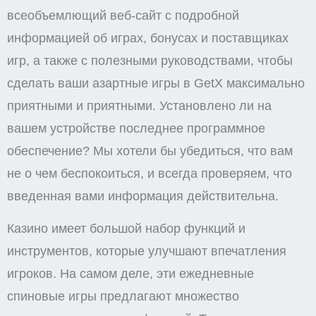
всеобъемлющий веб-сайт с подробной
информацией об играх, бонусах и поставщиках
игр, а также с полезными руководствами, чтобы
сделать ваши азартные игры в GetX максимально
приятными и приятными. Установлено ли на
вашем устройстве последнее программное
обеспечение? Мы хотели бы убедиться, что вам
не о чем беспокоиться, и всегда проверяем, что
введенная вами информация действительна.
Казино имеет большой набор функций и
инструментов, которые улучшают впечатления
игроков. На самом деле, эти ежедневные
спиновые игры предлагают множество