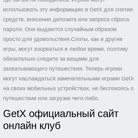
использовать эту информацию в GetX для снятия
средств, внесения депозита или запроса сброса
пароля. Они выдаются случайным образом
просто для удовольствия.Слоты, как и другие
игры, могут взорваться в любое время, поэтому
обязательно следите за вещами для
захватывающего путешествия. Теперь игроки
могут наслаждаться замечательными играми GetX
на своих мобильных устройствах, не беспокоясь о
путешествии или загрузке чего-либо.
GetX официальный сайт
онлайн клуб