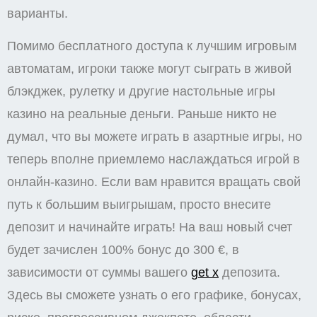
варианты.
Помимо бесплатного доступа к лучшим игровым
автоматам, игроки также могут сыграть в живой
блэкджек, рулетку и другие настольные игры
казино на реальные деньги. Раньше никто не
думал, что вы можете играть в азартные игры, но
теперь вполне приемлемо наслаждаться игрой в
онлайн-казино. Если вам нравится вращать свой
путь к большим выигрышам, просто внесите
депозит и начинайте играть! На ваш новый счет
будет зачислен 100% бонус до 300 €, в
зависимости от суммы вашего
get x
депозита.
Здесь вы сможете узнать о его графике, бонусах,