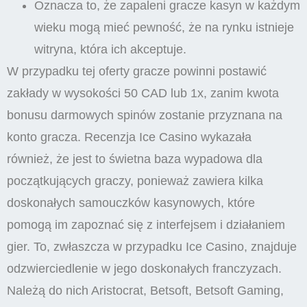
Oznacza to, że zapaleni gracze kasyn w każdym
wieku mogą mieć pewność, że na rynku istnieje
witryna, która ich akceptuje.
W przypadku tej oferty gracze powinni postawić
zakłady w wysokości 50 CAD lub 1x, zanim kwota
bonusu darmowych spinów zostanie przyznana na
konto gracza. Recenzja Ice Casino wykazała
również, że jest to świetna baza wypadowa dla
początkujących graczy, ponieważ zawiera kilka
doskonałych samouczków kasynowych, które
pomogą im zapoznać się z interfejsem i działaniem
gier. To, zwłaszcza w przypadku Ice Casino, znajduje
odzwierciedlenie w jego doskonałych franczyzach.
Należą do nich Aristocrat, Betsoft, Betsoft Gaming,