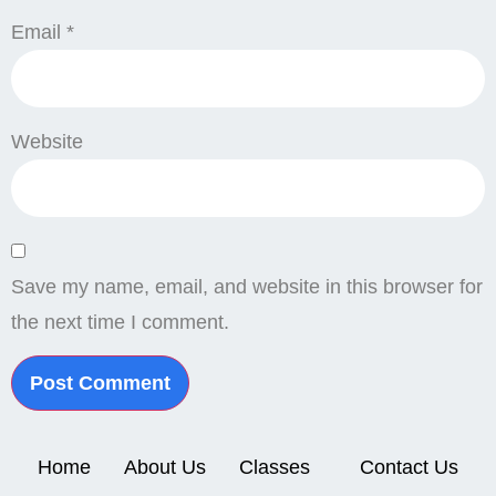
Email
*
Website
Save my name, email, and website in this browser for
the next time I comment.
Home
About Us
Classes
Contact Us