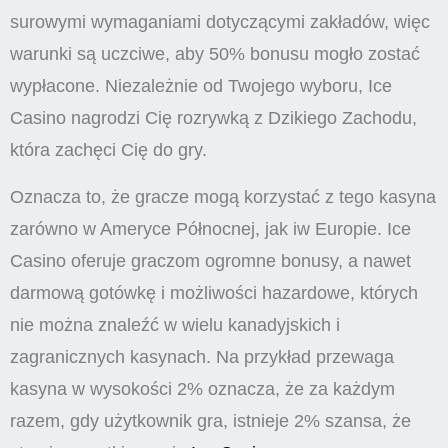
surowymi wymaganiami dotyczącymi zakładów, więc
warunki są uczciwe, aby 50% bonusu mogło zostać
wypłacone. Niezależnie od Twojego wyboru, Ice
Casino nagrodzi Cię rozrywką z Dzikiego Zachodu,
która zachęci Cię do gry.
Oznacza to, że gracze mogą korzystać z tego kasyna
zarówno w Ameryce Północnej, jak iw Europie. Ice
Casino oferuje graczom ogromne bonusy, a nawet
darmową gotówkę i możliwości hazardowe, których
nie można znaleźć w wielu kanadyjskich i
zagranicznych kasynach. Na przykład przewaga
kasyna w wysokości 2% oznacza, że ​​za każdym
razem, gdy użytkownik gra, istnieje 2% szansa, że ​​