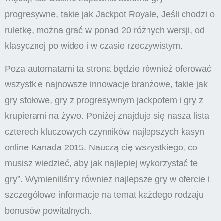
progresywne, takie jak Jackpot Royale, Jeśli chodzi o
ruletkę, można grać w ponad 20 różnych wersji, od
klasycznej po wideo i w czasie rzeczywistym.
Poza automatami ta strona będzie również oferować
wszystkie najnowsze innowacje branżowe, takie jak
gry stołowe, gry z progresywnym jackpotem i gry z
krupierami na żywo. Poniżej znajduje się nasza lista
czterech kluczowych czynników najlepszych kasyn
online Kanada 2015. Nauczą cię wszystkiego, co
musisz wiedzieć, aby jak najlepiej wykorzystać te
gry”. Wymieniliśmy również najlepsze gry w ofercie i
szczegółowe informacje na temat każdego rodzaju
bonusów powitalnych.