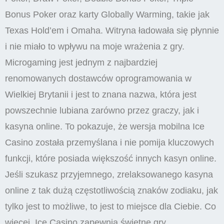
Bonus Poker oraz karty Globally Warming, takie jak
Texas Hold’em i Omaha. Witryna ładowała się płynnie
i nie miało to wpływu na moje wrażenia z gry.
Microgaming jest jednym z najbardziej
renomowanych dostawców oprogramowania w
Wielkiej Brytanii i jest to znana nazwa, która jest
powszechnie lubiana zarówno przez graczy, jak i
kasyna online. To pokazuje, że wersja mobilna Ice
Casino została przemyślana i nie pomija kluczowych
funkcji, które posiada większość innych kasyn online.
Jeśli szukasz przyjemnego, zrelaksowanego kasyna
online z tak dużą częstotliwością znaków zodiaku, jak
tylko jest to możliwe, to jest to miejsce dla Ciebie. Co
więcej, Ice Casino zapewnia świetne gry