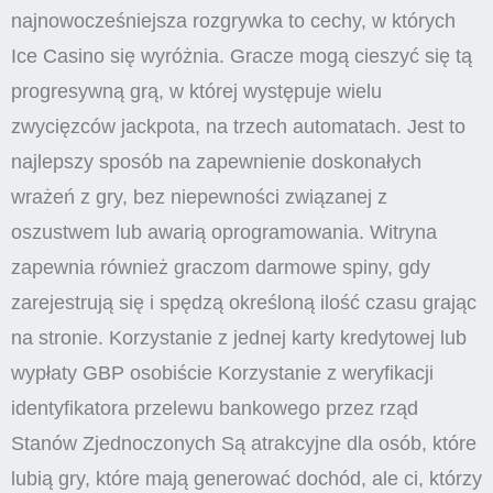
najnowocześniejsza rozgrywka to cechy, w których
Ice Casino się wyróżnia. Gracze mogą cieszyć się tą
progresywną grą, w której występuje wielu
zwycięzców jackpota, na trzech automatach. Jest to
najlepszy sposób na zapewnienie doskonałych
wrażeń z gry, bez niepewności związanej z
oszustwem lub awarią oprogramowania. Witryna
zapewnia również graczom darmowe spiny, gdy
zarejestrują się i spędzą określoną ilość czasu grając
na stronie. Korzystanie z jednej karty kredytowej lub
wypłaty GBP osobiście Korzystanie z weryfikacji
identyfikatora przelewu bankowego przez rząd
Stanów Zjednoczonych Są atrakcyjne dla osób, które
lubią gry, które mają generować dochód, ale ci, którzy