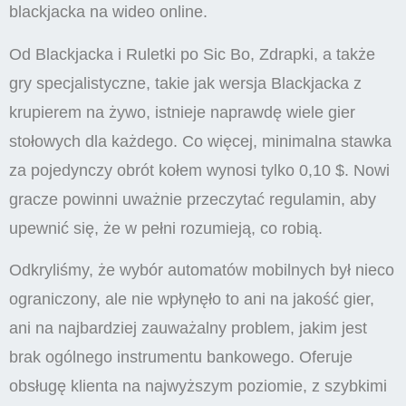
blackjacka na wideo online.
Od Blackjacka i Ruletki po Sic Bo, Zdrapki, a także
gry specjalistyczne, takie jak wersja Blackjacka z
krupierem na żywo, istnieje naprawdę wiele gier
stołowych dla każdego. Co więcej, minimalna stawka
za pojedynczy obrót kołem wynosi tylko 0,10 $. Nowi
gracze powinni uważnie przeczytać regulamin, aby
upewnić się, że w pełni rozumieją, co robią.
Odkryliśmy, że wybór automatów mobilnych był nieco
ograniczony, ale nie wpłynęło to ani na jakość gier,
ani na najbardziej zauważalny problem, jakim jest
brak ogólnego instrumentu bankowego. Oferuje
obsługę klienta na najwyższym poziomie, z szybkimi