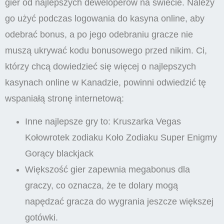
gier od najlepszych deweloperów na świecie. Należy
go użyć podczas logowania do kasyna online, aby
odebrać bonus, a po jego odebraniu gracze nie
muszą ukrywać kodu bonusowego przed nikim. Ci,
którzy chcą dowiedzieć się więcej o najlepszych
kasynach online w Kanadzie, powinni odwiedzić tę
wspaniałą stronę internetową:
Inne najlepsze gry to: Kruszarka Vegas
Kołowrotek zodiaku Koło Zodiaku Super Enigmy
Gorący blackjack
Większość gier zapewnia megabonus dla
graczy, co oznacza, że ​​te dolary mogą
napędzać gracza do wygrania jeszcze większej
gotówki.