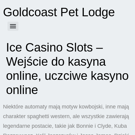
Goldcoast Pet Lodge
Ice Casino Slots –
Wejście do kasyna
online, uczciwe kasyno
online
Niektóre automaty mają motyw kowbojski, inne mają
charakter spaghetti western, ale wszystkie zawierają
legendarne postacie, takie jak Bonnie i Clyde, Kuba