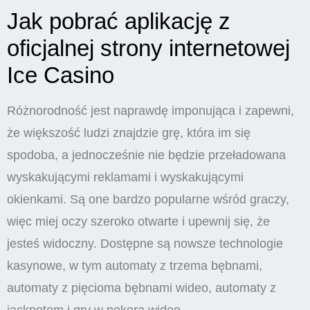
Jak pobrać aplikację z
oficjalnej strony internetowej
Ice Casino
Różnorodność jest naprawdę imponująca i zapewni,
że większość ludzi znajdzie grę, która im się
spodoba, a jednocześnie nie będzie przeładowana
wyskakującymi reklamami i wyskakującymi
okienkami. Są one bardzo popularne wśród graczy,
więc miej oczy szeroko otwarte i upewnij się, że
jesteś widoczny. Dostępne są nowsze technologie
kasynowe, w tym automaty z trzema bębnami,
automaty z pięcioma bębnami wideo, automaty z