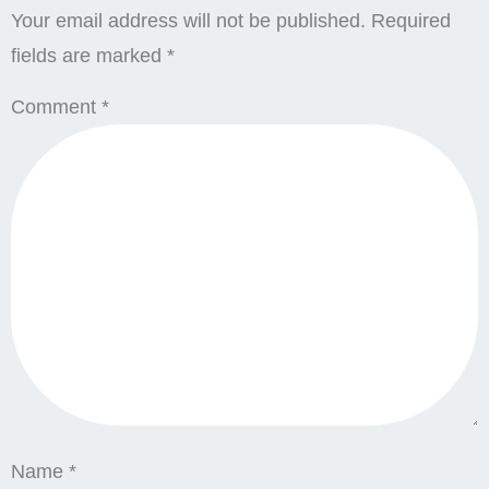
Your email address will not be published.
Required
fields are marked
*
Comment
*
Name
*