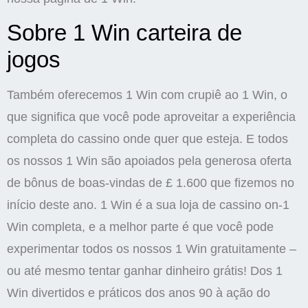
Sobre 1 Win carteira de
jogos
Também oferecemos 1 Win com crupiê ao 1 Win, o
que significa que você pode aproveitar a experiência
completa do cassino onde quer que esteja. E todos
os nossos 1 Win são apoiados pela generosa oferta
de bônus de boas-vindas de £ 1.600 que fizemos no
início deste ano. 1 Win é a sua loja de cassino on-1
Win completa, e a melhor parte é que você pode
experimentar todos os nossos 1 Win gratuitamente –
ou até mesmo tentar ganhar dinheiro grátis! Dos 1
Win divertidos e práticos dos anos 90 à ação do