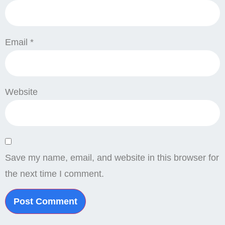
Email
*
Website
Save my name, email, and website in this browser for
the next time I comment.