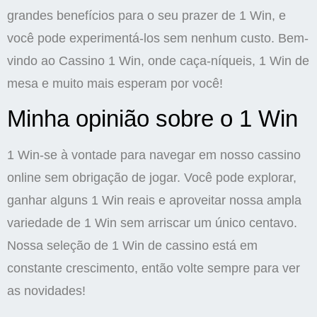
grandes benefícios para o seu prazer de 1 Win, e
você pode experimentá-los sem nenhum custo. Bem-
vindo ao Cassino 1 Win, onde caça-níqueis, 1 Win de
mesa e muito mais esperam por você!
Minha opinião sobre o 1 Win
1 Win-se à vontade para navegar em nosso cassino
online sem obrigação de jogar. Você pode explorar,
ganhar alguns 1 Win reais e aproveitar nossa ampla
variedade de 1 Win sem arriscar um único centavo.
Nossa seleção de 1 Win de cassino está em
constante crescimento, então volte sempre para ver
as novidades!