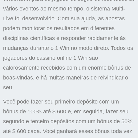
vários eventos ao mesmo tempo, o sistema Multi-
Live foi desenvolvido. Com sua ajuda, as apostas
podem monitorar os resultados em diferentes
disciplinas científicas e responder rapidamente às
mudanças durante o 1 Win no modo direto. Todos os
jogadores do cassino online 1 Win são
calorosamente recebidos com um enorme bônus de
boas-vindas, e há muitas maneiras de reivindicar o
seu.
Você pode fazer seu primeiro depósito com um
bônus de 100% até $ 600 e, em seguida, fazer seu
segundo e terceiro depósitos com um bônus de 50%
até $ 600 cada. Você ganhará esses bônus toda vez