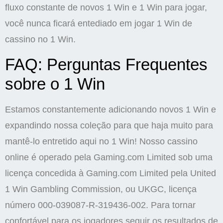
fluxo constante de novos 1 Win e 1 Win para jogar,
você nunca ficará entediado em jogar 1 Win de
cassino no 1 Win.
FAQ: Perguntas Frequentes
sobre o 1 Win
Estamos constantemente adicionando novos 1 Win e
expandindo nossa coleção para que haja muito para
mantê-lo entretido aqui no 1 Win! Nosso cassino
online é operado pela Gaming.com Limited sob uma
licença concedida à Gaming.com Limited pela United
1 Win Gambling Commission, ou UKGC, licença
número 000-039087-R-319436-002. Para tornar
confortável para os jogadores seguir os resultados de