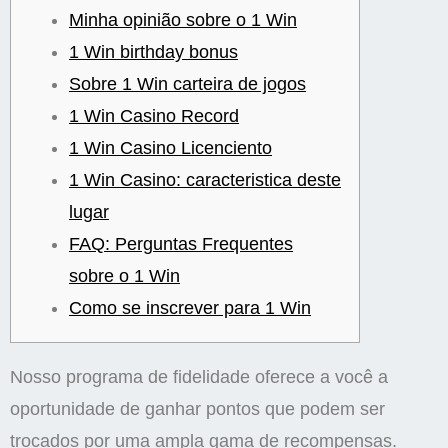
Minha opinião sobre o 1 Win
1 Win birthday bonus
Sobre 1 Win carteira de jogos
1 Win Casino Record
1 Win Casino Licenciento
1 Win Casino: caracteristica deste
lugar
FAQ: Perguntas Frequentes
sobre o 1 Win
Como se inscrever para 1 Win
Nosso programa de fidelidade oferece a você a
oportunidade de ganhar pontos que podem ser
trocados por uma ampla gama de recompensas.