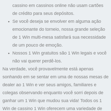
cassino em cassinos online não usam cartões
de crédito para seus depósitos.
Se você deseja se envolver em alguma ação
emocionante do torneio, nossa grande seleção
de 1 Win multi-mesa satisfará sua necessidade
de um pouco de emoção.
Nossos 1 Win gratuitos são 1 Win legais e você
não vai querer perdê-los.
Na verdade, você provavelmente está apenas
sonhando em se sentar em uma de nossas mesas de
dealer ao 1 Win e ver seus amigos, familiares e
colegas observando enquanto você sorri depois de
ganhar um 1 Win que mudou sua vida! Todos os 1
Win de cassino 1 Win oferecem uma variedade de