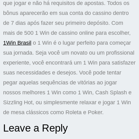
que jogar e não há requisitos de apostas. Todos os
bônus aparecerão em sua conta do cassino dentro
de 7 dias após fazer seu primeiro depósito. Com
mais de 500 1 Win de cassino online para escolher,
1Win Brasil
o 1 Win é o lugar perfeito para começar
sua jornada. Seja você um novato ou um profissional
experiente, você encontrará um 1 Win para satisfazer
suas necessidades e desejos. Você pode tentar
pegar aquelas sequências de vitórias ao jogar
nossos melhores 1 Win como 1 Win, Cash Splash e
Sizzling Hot, ou simplesmente relaxar e jogar 1 Win
de mesa clássicos como Roleta e Poker.
Leave a Reply