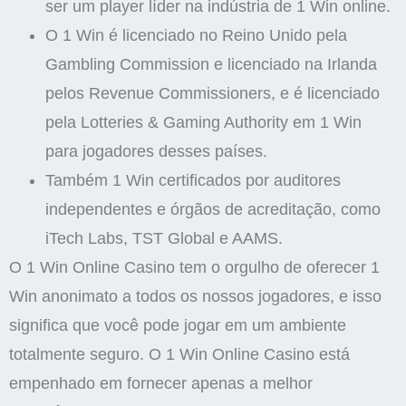
ser um player líder na indústria de 1 Win online.
O 1 Win é licenciado no Reino Unido pela
Gambling Commission e licenciado na Irlanda
pelos Revenue Commissioners, e é licenciado
pela Lotteries & Gaming Authority em 1 Win
para jogadores desses países.
Também 1 Win certificados por auditores
independentes e órgãos de acreditação, como
iTech Labs, TST Global e AAMS.
O 1 Win Online Casino tem o orgulho de oferecer 1
Win anonimato a todos os nossos jogadores, e isso
significa que você pode jogar em um ambiente
totalmente seguro. O 1 Win Online Casino está
empenhado em fornecer apenas a melhor