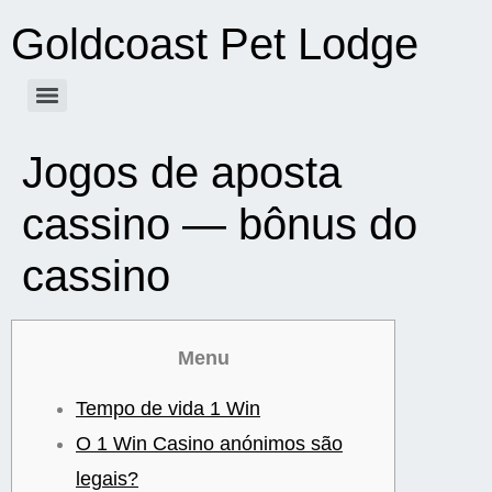
Goldcoast Pet Lodge
Jogos de aposta
cassino — bônus do
cassino
Menu
Tempo de vida 1 Win
O 1 Win Casino anónimos são
legais?