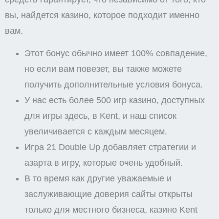
вы, найдется казино, которое подходит именно
вам.
Этот бонус обычно имеет 100% совпадение,
но если вам повезет, вы также можете
получить дополнительные условия бонуса.
У нас есть более 500 игр казино, доступных
для игры здесь, в Kent, и наш список
увеличивается с каждым месяцем.
Игра 21 Double Up добавляет стратегии и
азарта в игру, которые очень удобный.
В то время как другие уважаемые и
заслуживающие доверия сайты открыты
только для местного бизнеса, казино Kent