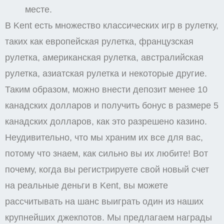
месте.
В Kent есть множество классических игр в рулетку,
таких как европейская рулетка, французская
рулетка, американская рулетка, австралийская
рулетка, азиатская рулетка и некоторые другие.
Таким образом, можно внести депозит менее 10
канадских долларов и получить бонус в размере 5
канадских долларов, как это разрешено казино.
Неудивительно, что мы храним их все для вас,
потому что знаем, как сильно вы их любите! Вот
почему, когда вы регистрируете свой новый счет
на реальные деньги в Kent, вы можете
рассчитывать на шанс выиграть один из наших
крупнейших джекпотов. Мы предлагаем награды