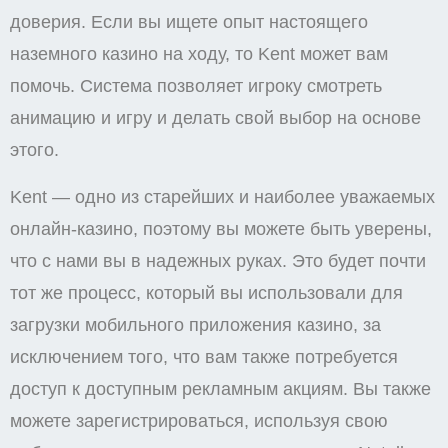
доверия. Если вы ищете опыт настоящего
наземного казино на ходу, то Kent может вам
помочь. Система позволяет игроку смотреть
анимацию и игру и делать свой выбор на основе
этого.
Kent — одно из старейших и наиболее уважаемых
онлайн-казино, поэтому вы можете быть уверены,
что с нами вы в надежных руках. Это будет почти
тот же процесс, который вы использовали для
загрузки мобильного приложения казино, за
исключением того, что вам также потребуется
доступ к доступным рекламным акциям. Вы также
можете зарегистрироваться, используя свою