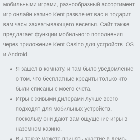
мобильными играми, разнообразный ассортимент
игр онлайн-казино Kent развлечет вас и подарит
вам часы захватывающего веселья. Сайт также
предлагает функции мобильного пополнения
через приложение Kent Casino для устройств iOS
и Android.
Я зашел в комнату, и там было уведомление
о том, что бесплатные кредиты только что
были списаны с моего счета.
Игры с живыми дилерами лучше всего
подходят для мобильных устройств,
поскольку они дают вам ощущение игры в
наземном казино.
Вы также можете принять участие в демо-