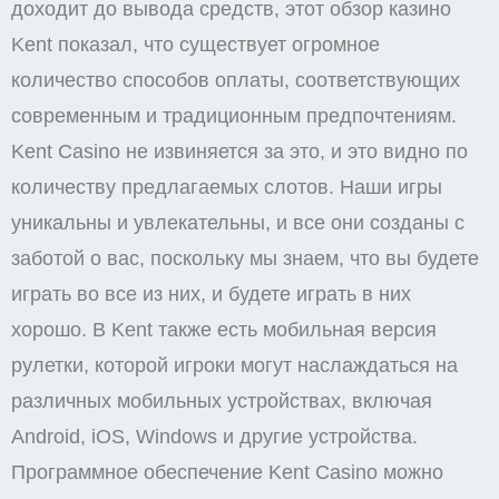
доходит до вывода средств, этот обзор казино
Kent показал, что существует огромное
количество способов оплаты, соответствующих
современным и традиционным предпочтениям.
Kent Casino не извиняется за это, и это видно по
количеству предлагаемых слотов. Наши игры
уникальны и увлекательны, и все они созданы с
заботой о вас, поскольку мы знаем, что вы будете
играть во все из них, и будете играть в них
хорошо. В Kent также есть мобильная версия
рулетки, которой игроки могут наслаждаться на
различных мобильных устройствах, включая
Android, iOS, Windows и другие устройства.
Программное обеспечение Kent Casino можно