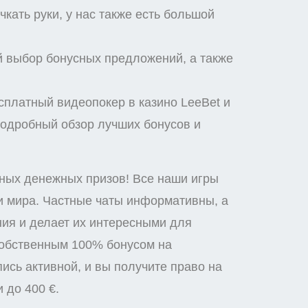
чкать руки, у нас также есть большой
й выбор бонусных предложений, а также
есплатный видеопокер в казино LeeBet и
подробный обзор лучших бонусов и
ьных денежных призов! Все наши игры
и мира. Частные чаты информативны, а
ния и делает их интересными для
с собственным 100% бонусом на
ись активной, и вы получите право на
 до 400 €.