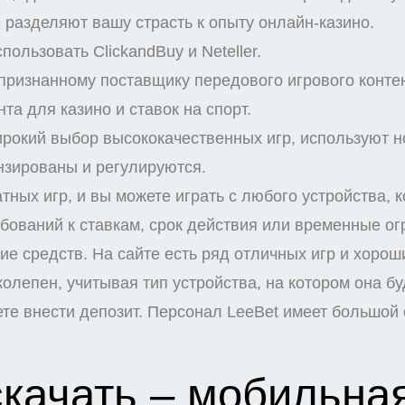
 разделяют вашу страсть к опыту онлайн-казино.
пользовать ClickandBuy и Neteller.
признанному поставщику передового игрового контент
а для казино и ставок на спорт.
рокий выбор высококачественных игр, используют н
ензированы и регулируются.
ных игр, и вы можете играть с любого устройства, к
бований к ставкам, срок действия или временные ог
е средств. На сайте есть ряд отличных игр и хоро
олепен, учитывая тип устройства, на котором она буд
те внести депозит. Персонал LeeBet имеет большой о
скачать – мобильна