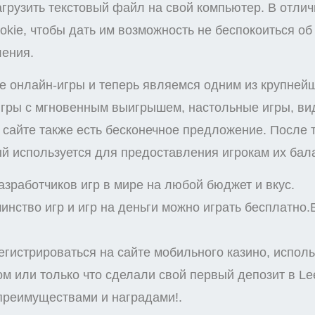
рузить текстовый файл на свой компьютер. В отличи
okie, чтобы дать им возможность не беспокоиться о
ления.
 онлайн-игры и теперь являемся одним из крупнейши
игры с мгновенным выигрышем, настольные игры, вид
а сайте также есть бесконечное предложение. После т
ый используется для предоставления игрокам их бал
азработчиков игр в мире на любой бюджет и вкус.
шинство игр и игр на деньги можно играть бесплатн
регистрироваться на сайте мобильного казино, исполь
м или только что сделали свой первый депозит в Lee
преимуществами и наградами!.