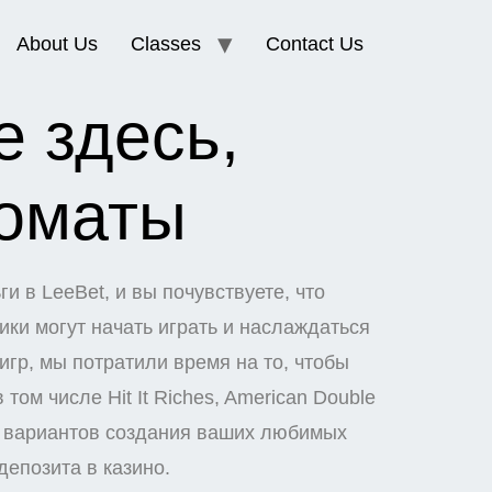
About Us
Classes
Contact Us
е здесь,
томаты
и в LeeBet, и вы почувствуете, что
ики могут начать играть и наслаждаться
гр, мы потратили время на то, чтобы
ом числе Hit It Riches, American Double
тво вариантов создания ваших любимых
епозита в казино.