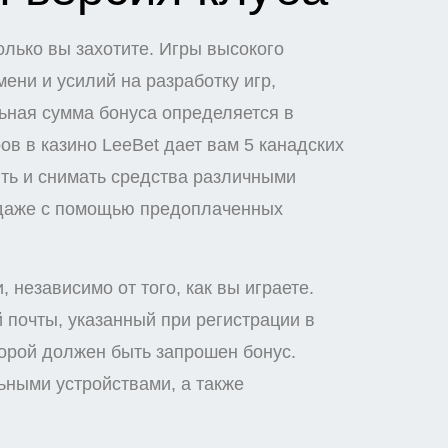
олько вы захотите. Игры высокого
ени и усилий на разработку игр,
ьная сумма бонуса определяется в
ов в казино LeeBet дает вам 5 канадских
ить и снимать средства различными
 даже с помощью предоплаченных
независимо от того, как вы играете.
 почты, указанный при регистрации в
торой должен быть запрошен бонус.
ьными устройствами, а также