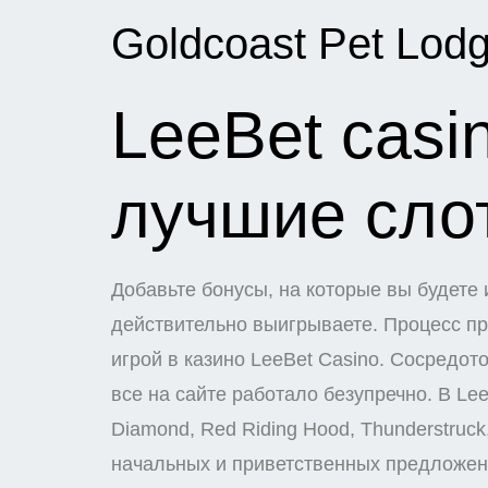
Goldcoast Pet Lod
LeeBet casi
лучшие сло
Добавьте бонусы, на которые вы будете и
действительно выигрываете. Процесс про
игрой в казино LeeBet Casino. Сосредо
все на сайте работало безупречно. В Lee
Diamond, Red Riding Hood, Thunderstruc
начальных и приветственных предложени