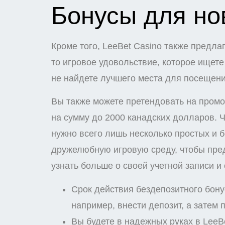
Бонусы для но
Кроме того, LeeBet Casino также предла
то игровое удовольствие, которое ищете
не найдете лучшего места для посещения
Вы также можете претендовать на промо
на сумму до 2000 канадских долларов. 
нужно всего лишь несколько простых и б
дружелюбную игровую среду, чтобы пред
узнать больше о своей учетной записи и 
Срок действия бездепозитного бону
например, внести депозит, а затем
Вы будете в надежных руках в LeeBe