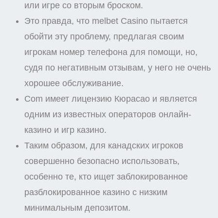
или игре со вторым броском.
Это правда, что melbet Casino пытается
обойти эту проблему, предлагая своим
игрокам номер телефона для помощи, но,
судя по негативным отзывам, у него не очень
хорошее обслуживание.
Com имеет лицензию Кюрасао и является
одним из известных операторов онлайн-
казино и игр казино.
Таким образом, для канадских игроков
совершенно безопасно использовать,
особенно те, кто ищет заблокированное
разблокированное казино с низким
минимальным депозитом.