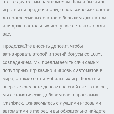
что-то другое, мы вам поможем. Какой бы стиль
игры вы ни предпочитали, от классических слотов
до прогрессивных слотов с большим джекпотом
или даже настольных игр, у нас есть что-то для
вас.
Продолжайте вносить депозит, чтобы
активировать второй и третий бонусы со 100%
совпадением. Мы предлагаем тысячи самых
популярных игр казино и игровых автоматов в
мире, а также сотни мобильных игр. Когда вы
впервые сделаете депозит на свой счет в melbet,
мы автоматически добавим вас в программу
Cashback. Ознакомьтесь с лучшими игровыми
автоматами в melbet, и вы обязательно найдете