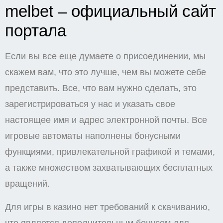
melbet – официальный сайт
портала
Если вы все еще думаете о присоединении, мы
скажем вам, что это лучше, чем вы можете себе
представить. Все, что вам нужно сделать, это
зарегистрироваться у нас и указать свое
настоящее имя и адрес электронной почты. Все
игровые автоматы наполнены бонусными
функциями, привлекательной графикой и темами,
а также множеством захватывающих бесплатных
вращений.
Для игры в казино нет требований к скачиванию,
что является дополнительным бонусом для