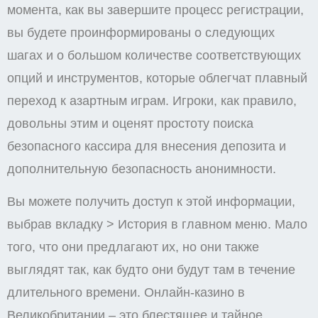
момента, как вы завершите процесс регистрации,
вы будете проинформированы о следующих
шагах и о большом количестве соответствующих
опций и инструментов, которые облегчат плавный
переход к азартным играм. Игроки, как правило,
довольны этим и оценят простоту поиска
безопасного кассира для внесения депозита и
дополнительную безопасность анонимности.
Вы можете получить доступ к этой информации,
выбрав вкладку > История в главном меню. Мало
того, что они предлагают их, но они также
выглядят так, как будто они будут там в течение
длительного времени. Онлайн-казино в
Великобритании – это блестящее и тайное