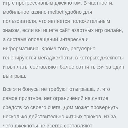
игр с прогрессивным джекпотом. В частности,
мобильное казино melbet удобно для
пользователя, что является положительным
знаком, если вы ищете сайт азартных игр онлайн,
а система оповещений интересна и
информативна. Кроме того, регулярно
генерируются мегаджекпоты, в которых джекпоты
и выплаты составляют более сотни тысяч за один
выигрыш.
Все эти бонусы не требуют отыгрыша, и, что
самое приятное, нет ограничений на снятие
средств со своего счета. Дом может провернуть
несколько действительно хитрых трюков, из-за
чего джекпоты не всегда составляют