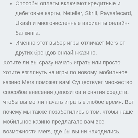
Способы оплаты включают кредитные и
дебетовые карты, Neteller, Skrill, Paysafecard,
Ukash и многочисленные варианты онлайн-
банкинга.
Именно этот выбор игры отличает Mers от
других брендов онлайн-казино.
Хотите ли вы сразу начать играть или просто
хотите взглянуть на игры по-новому, мобильное
казино Mers поможет вам! Существует множество
способов внесения депозитов и снятия средств,
чтобы вы могли начать играть в любое время. Вот
почему мы также позаботились о том, чтобы наше
мобильное казино предлагало вам все
возможности Mers, где бы вы ни находились.