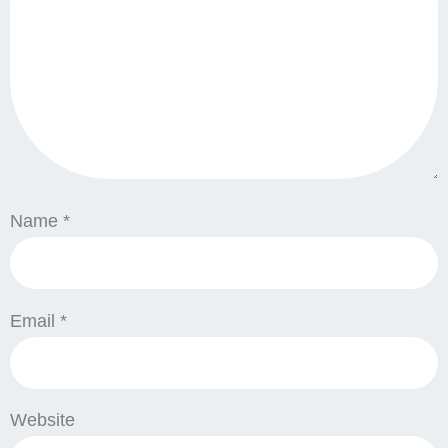
Name
*
Email
*
Website