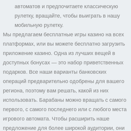
автоматов и предпочитаете классическую
рулетку, вращайте, чтобы выиграть в нашу
мобильную рулетку.
Мы предлагаем бесплатные игры казино на всех
платформах, или вы можете бесплатно загрузить
приложение казино. Одна из лучших вещей в
доступных бонусах — это набор приветственных
подарков. Все наши варианты банковских
операций предварительно одобрены для вашего
региона, поэтому вам решать, какой из них
использовать. Барабаны можно вращать с самого
первого, с самого последнего или с любого места
игрового автомата. Чтобы расширить наше
предложение для более широкой аудитории, они