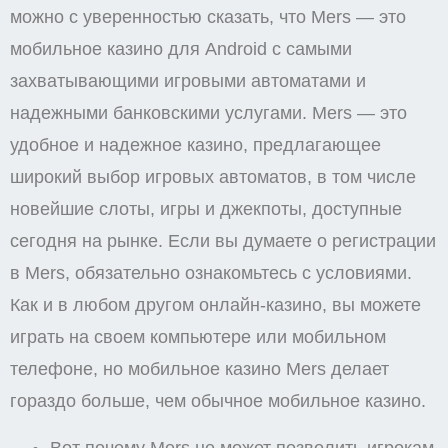
можно с уверенностью сказать, что Mers — это
мобильное казино для Android с самыми
захватывающими игровыми автоматами и
надежными банковскими услугами. Mers — это
удобное и надежное казино, предлагающее
широкий выбор игровых автоматов, в том числе
новейшие слоты, игры и джекпоты, доступные
сегодня на рынке. Если вы думаете о регистрации
в Mers, обязательно ознакомьтесь с условиями.
Как и в любом другом онлайн-казино, вы можете
играть на своем компьютере или мобильном
телефоне, но мобильное казино Mers делает
гораздо больше, чем обычное мобильное казино.
Вот почему Mers не может позволить игрокам