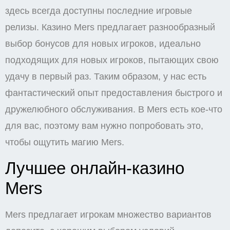
здесь всегда доступны последние игровые
релизы. Казино Mers предлагает разнообразный
выбор бонусов для новых игроков, идеально
подходящих для новых игроков, пытающих свою
удачу в первый раз. Таким образом, у нас есть
фантастический опыт предоставления быстрого и
дружелюбного обслуживания. В Mers есть кое-что
для вас, поэтому вам нужно попробовать это,
чтобы ощутить магию Mers.
Лучшее онлайн-казино
Mers
Mers предлагает игрокам множество вариантов