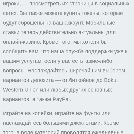
игроки, — просмотреть их страницы в социальных
сетях. Вы также можете купить токены, которые
будут сброшены на ваш аккаунт. Мобильные
ставки теперь действительно актуальны для
онлайн-казино. Кроме того, мы хотели бы
сообщить вам, что наша служба поддержки уже к
вашим услугам, если у вас есть какие-либо
вопросы. Наслаждайтесь широчайшим выбором
вариантов депозита — от биткойнов до Boku,
Western Union или любых других основных
вариантов, а также PayPal.
Играйте на копейки, играйте на фунты или
наслаждайтесь большими джекпотами. Кроме
того, в ряде категорий проводятся ежедневные