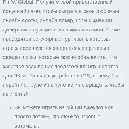
R’n’W Global. Получите свой приветственный
бонусный пакет, чтобы сыграть в свои любимые
онлайн-слоты, онлайн-покер, игры с живыми
дилерами и лучшие игры в живом казино. Также
проводятся регулярные турниры, в которых
игроки соревнуются за денежные призовые
фонды и очки, которые можно обналичить. Что
касается всех ваших предстоящих игр и слотов
для ПК, мобильных устройств и iOS, почему бы не
перейти от рулетки к рулетке и не вращать, чтобы
выиграть?
Вы можете играть на общий джекпот или
просто потому, что любите игровые
автоматы.