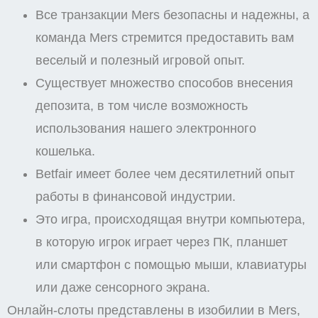
Все транзакции Mers безопасны и надежны, а
команда Mers стремится предоставить вам
веселый и полезный игровой опыт.
Существует множество способов внесения
депозита, в том числе возможность
использования нашего электронного
кошелька.
Betfair имеет более чем десятилетний опыт
работы в финансовой индустрии.
Это игра, происходящая внутри компьютера,
в которую игрок играет через ПК, планшет
или смартфон с помощью мыши, клавиатуры
или даже сенсорного экрана.
Онлайн-слоты представлены в изобилии в Mers,