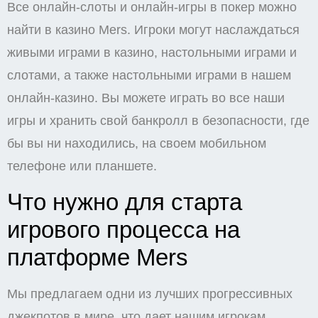
Все онлайн-слоты и онлайн-игры в покер можно
найти в казино Mers. Игроки могут наслаждаться
живыми играми в казино, настольными играми и
слотами, а также настольными играми в нашем
онлайн-казино. Вы можете играть во все наши
игры и хранить свой банкролл в безопасности, где
бы вы ни находились, на своем мобильном
телефоне или планшете.
Что нужно для старта
игрового процесса на
платформе Mers
Мы предлагаем одни из лучших прогрессивных
джекпотов в мире, что дает нашим игрокам