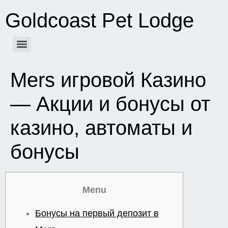
Goldcoast Pet Lodge
Mers игровой Казино
— Акции и бонусы от
казино, автоматы и
бонусы
Menu
Бонусы на первый депозит в