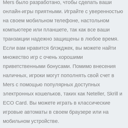
Mers было разработано, чтобы сделать ваши
онлайн-игры приятными. Играйте с уверенностью
на своем мобильном телефоне, настольном
компьютере или планшете, так как все ваши
транзакции надежно защищены в любое время.
Если вам нравится блэкджек, вы можете найти
множество игр с очень хорошими
приветственными бонусами. Помимо внесения
наличных, игроки могут пополнять свой счет в
Mers с помощью популярных доступных
электронных кошельков, таких как Neteller, Skrill и
ECO Card. Вы можете играть в классические
игровые автоматы в своем браузере или на
мобильном устройстве.