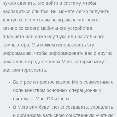
нужно сделать, это войти в систему, чтобы
насладиться опытом. Вы можете легко получить
доступ ко всем своим выигрышным играм в
казино со своего мобильного устройства,
планшета или даже ноутбука или настольного
компьютера. Мы можем использовать эту
информацию, чтобы информировать вас о других
рекламных предложениях Mers, которые могут
вас заинтересовать.
Быстрое и простое казино Mers совместимо с
большинством основных операционных
систем — Mac, ПК и Linux.
В Mers вам будет легко создавать, управлять
и организовывать свою собственную учетную