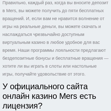
Правильно, каждый раз, когда вы вносите депозит
в Mers, вы можете получить до пяти бесплатных
вращений. И, если вам не нравится волнение от
игры на реальные деньги, вы можете скачать и
наслаждаться чрезвычайно доступным
виртуальным казино в любое удобное для вас
время. Наши программы лояльности предлагают
бездепозитные бонусы и бесплатные вращения —
хотите ли вы играть в слоты или настольные
игры, получайте удовольствие от этого.
У официального сайта
онлайн казино Mers есть
лицензия?