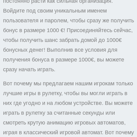
постоянно расти как сильная организация.
Войдите под своим уникальным именем
пользователя и паролем, чтобы сразу же получить
бонус в размере 1000 €! Присоединяйтесь сейчас,
чтобы получить шанс забрать домой до 1000€
бонусных денег! Выполнив все условия для
получения бонуса в размере 1000€, вы можете
сразу начать играть.
Вот почему мы предлагаем нашим игрокам только
лучшие игры в рулетку, чтобы вы могли играть в
них где угодно и на любом устройстве. Вы можете
играть в рулетку за считанные секунды или
смотреть крутую анимацию игровых автоматов,
играя в классический игровой автомат. Вот почему