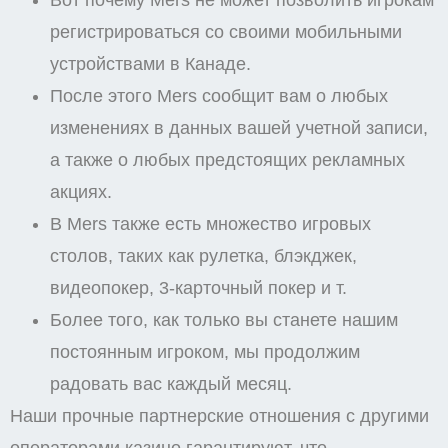
регистрироваться со своими мобильными
устройствами в Канаде.
После этого Mers сообщит вам о любых
изменениях в данных вашей учетной записи,
а также о любых предстоящих рекламных
акциях.
В Mers также есть множество игровых
столов, таких как рулетка, блэкджек,
видеопокер, 3-карточный покер и т.
Более того, как только вы станете нашим
постоянным игроком, мы продолжим
радовать вас каждый месяц.
Наши прочные партнерские отношения с другими
операторами казино гарантируют, что