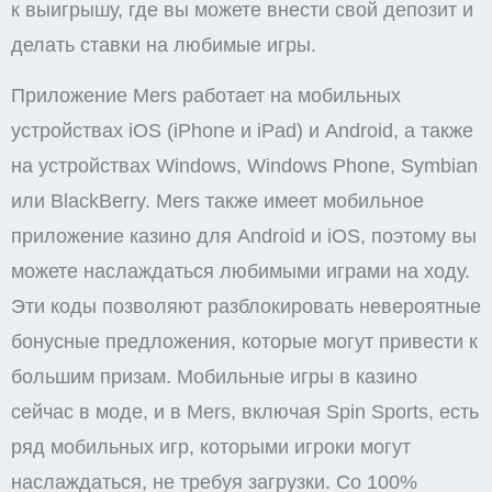
к выигрышу, где вы можете внести свой депозит и
делать ставки на любимые игры.
Приложение Mers работает на мобильных
устройствах iOS (iPhone и iPad) и Android, а также
на устройствах Windows, Windows Phone, Symbian
или BlackBerry. Mers также имеет мобильное
приложение казино для Android и iOS, поэтому вы
можете наслаждаться любимыми играми на ходу.
Эти коды позволяют разблокировать невероятные
бонусные предложения, которые могут привести к
большим призам. Мобильные игры в казино
сейчас в моде, и в Mers, включая Spin Sports, есть
ряд мобильных игр, которыми игроки могут
наслаждаться, не требуя загрузки. Со 100%