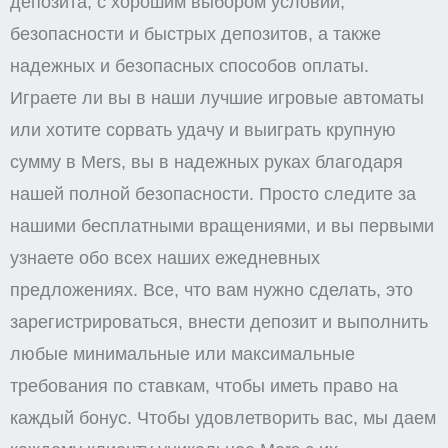
депозита, с хорошим выбором условий,
безопасности и быстрых депозитов, а также
надежных и безопасных способов оплаты.
Играете ли вы в наши лучшие игровые автоматы
или хотите сорвать удачу и выиграть крупную
сумму в Mers, вы в надежных руках благодаря
нашей полной безопасности. Просто следите за
нашими бесплатными вращениями, и вы первыми
узнаете обо всех наших ежедневных
предложениях. Все, что вам нужно сделать, это
зарегистрироваться, внести депозит и выполнить
любые минимальные или максимальные
требования по ставкам, чтобы иметь право на
каждый бонус. Чтобы удовлетворить вас, мы даем