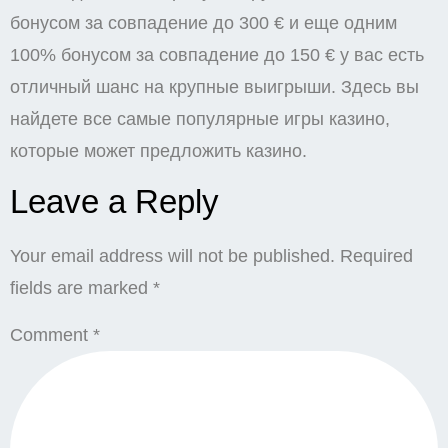
бонусом за совпадение до 300 € и еще одним
100% бонусом за совпадение до 150 € у вас есть
отличный шанс на крупные выигрыши. Здесь вы
найдете все самые популярные игры казино,
которые может предложить казино.
Leave a Reply
Your email address will not be published.
Required
fields are marked
*
Comment
*