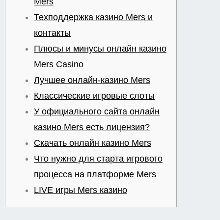
Mers
Техподдержка казино Mers и
контакты
Плюсы и минусы онлайн казино
Mers Casino
Лучшее онлайн-казино Mers
Классические игровые слоты
У официального сайта онлайн
казино Mers есть лицензия?
Скачать онлайн казино Mers
Что нужно для старта игрового
процесса на платформе Mers
LIVE игры Mers казино