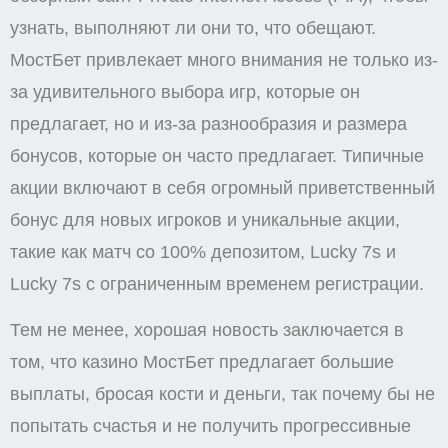
узнать, выполняют ли они то, что обещают.
МостБет привлекает много внимания не только из-
за удивительного выбора игр, которые он
предлагает, но и из-за разнообразия и размера
бонусов, которые он часто предлагает. Типичные
акции включают в себя огромный приветственный
бонус для новых игроков и уникальные акции,
такие как матч со 100% депозитом, Lucky 7s и
Lucky 7s с ограниченным временем регистрации.
Тем не менее, хорошая новость заключается в
том, что казино МостБет предлагает большие
выплаты, бросая кости и деньги, так почему бы не
попытать счастья и не получить прогрессивные