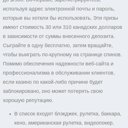
используя адрес электронной почты и пароль,
которые вы хотели бы использовать. Эти призы
имеют стоимость 30 или 310 канадских долларов
в зависимости от суммы внесенного депозита.
Сыграйте в одну бесплатно, затем вращайте,
чтобы выиграть по-крупному на странице спинов.
Помимо обеспечения надежности веб-сайта и
профессионализма в обслуживании клиентов,
если казино по какой-либо причине будет
заблокировано, оно может потерять свою
хорошую репутацию.
В список входят блэкджек, рулетка, баккара,
кено, американская рулетка, видеопокер,