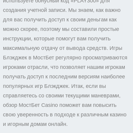
используете бонусный код «PLAY300» для
создания учетной записи. Мы знаем, как важно
для вас получить доступ к своим деньгам как
можно скорее, поэтому мы составили простые
инструкции, которые помогут вам получить
максимальную отдачу от вывода средств. Игры
Блэкджек в МостБет регулярно просматриваются
игроками отрасли, что позволяет нашим игрокам
получать доступ к последним версиям наиболее
популярных игр Блэкджек. Итак, если вы
справляетесь со своими текущими маневрами,
обзор МостБет Casino поможет вам повысить
свою уверенность в подходе к различным казино
и игорным домам онлайн.