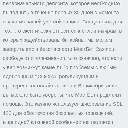
первоначального депозита, которое необходимо
выполнить в течение первых 30 дней с момента
открытия вашей учетной записи. Специально для
тех, кто скептически относится к онлайн-мирам, в
которых задействованы биткойны, мы можем
заверить вас в безопасности МостБет Casino и
свободе от отслеживания. Это означает, что если
у вас возникнут какие-либо проблемы с любым
одобренным eCOGRA, регулируемым и
проверенным онлайн-казино в Великобритании,
вы можете быть уверены, что МостБет предложит
помощь. Это казино использует шифрование SSL
128 для обеспечения безопасных транзакций.
Еще одной ключевой особенностью является