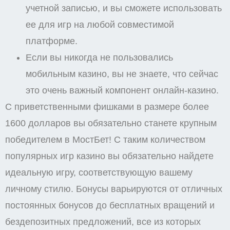
учетной записью, и вы сможете использовать
ее для игр на любой совместимой
платформе.
Если вы никогда не пользовались
мобильным казино, вы не знаете, что сейчас
это очень важный компонент онлайн-казино.
С приветственными фишками в размере более
1600 долларов вы обязательно станете крупным
победителем в МостБет! С таким количеством
популярных игр казино вы обязательно найдете
идеальную игру, соответствующую вашему
личному стилю. Бонусы варьируются от отличных
постоянных бонусов до бесплатных вращений и
бездепозитных предложений, все из которых