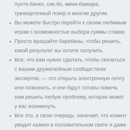
пунто-банко, сик-бо, мини-баккара,
трехкарточный покер и многие другие.
Вы можете быстро перейти к своим любимым
играм с возможностью выбора суммы ставки.
Просто вращайте барабаны, чтобы решить,
какой результат вы хотите получить.
Все, что вам нужно сделать, чтобы связаться
с вашим дружелюбным сообществом
экспертов, — это открыть электронную почту
или позвонить, и они будут готовы помочь
вам решить любую проблему, которая может
у вас возникнуть.
Все это, в свою очередь, означает, что клиент
увидит казино в положительном свете и даже