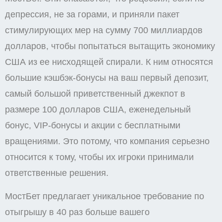
депрессия, не за горами, и приняли пакет
стимулирующих мер на сумму 700 миллиардов
долларов, чтобы попытаться вытащить экономику
США из ее нисходящей спирали. К ним относятся
большие кэшбэк-бонусы на ваш первый депозит,
самый большой приветственный джекпот в
размере 100 долларов США, еженедельный
бонус, VIP-бонусы и акции с бесплатными
вращениями. Это потому, что компания серьезно
относится к тому, чтобы их игроки принимали
ответственные решения.
МостБет предлагает уникальное требование по
отыгрышу в 40 раз больше вашего