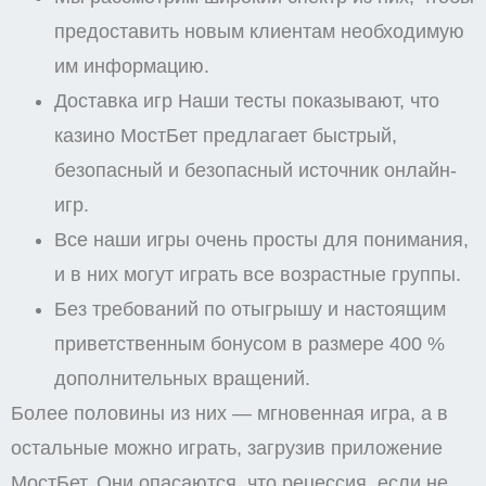
предоставить новым клиентам необходимую
им информацию.
Доставка игр Наши тесты показывают, что
казино МостБет предлагает быстрый,
безопасный и безопасный источник онлайн-
игр.
Все наши игры очень просты для понимания,
и в них могут играть все возрастные группы.
Без требований по отыгрышу и настоящим
приветственным бонусом в размере 400 %
дополнительных вращений.
Более половины из них — мгновенная игра, а в
остальные можно играть, загрузив приложение
МостБет. Они опасаются, что рецессия, если не