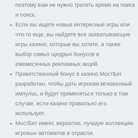
поэтому вам не нужно тратить время на поиск
и поиск.
Если вы ищете новые интересные игры или
что-то еще, вы найдете все захватывающие
игры казино, которые вы хотите, а также
выбор самых щедрых бонусов и
ежемесячных рекламных акций.
Приветственный бонус в казино МостБет
разработан, чтобы дать игрокам мгновенный
импульс, и будет применяться только в том
случае, если казино правильно его
использует.
МостБет имеет, вероятно, лучшую коллекцию
игровых автоматов в отрасли.