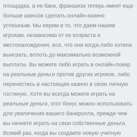
площадка, а не банк, франшиза теперь имеет еще
больше шансов сделать онлайн-казино
успешным. Мы верим в то, что даем нашим
игрокам, независимо от их возраста и
местонахождения, все, что они когда-либо хотели
выиграть, вплоть до максимально возможной
выплаты. Вы можете либо играть в онлайн-покер
на реальные деньги против других игроков, либо
перенестись в настоящее казино в свою личную
гостиную. Хотя вы всегда можете играть на
реальные деньги, этот бонус можно использовать
для увеличения вашего банкролла, прежде чем
вы начнете играть на свои собственные деньги.
Всякий раз, когда вы создаете новую учетную