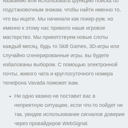
названию или использовать функцию поиска по
подстановочным знакам, чтобы найти именно то,
что вы ищете. Мы начинали как покер-рум, но
именно к этому нас привело наше игровое
мастерство. Мы приветствуем новые слоты
каждый месяц, будь то Skill Games, 3D-игры или
случайно сгенерированные игры, вы будете
избалованы выбором. С помощью электронной
почты, живого чата и круглосуточного номера
телефона Vavada поможет вам.
Ни одно казино не поставит вас в
неприятную ситуацию, если что-то пойдет не
так, увидев использование сигналов доверия
через провайдеров WebSignal.