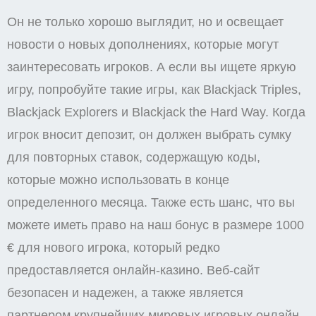
Он не только хорошо выглядит, но и освещает
новости о новых дополнениях, которые могут
заинтересовать игроков. А если вы ищете яркую
игру, попробуйте такие игры, как Blackjack Triples,
Blackjack Explorers и Blackjack the Hard Way. Когда
игрок вносит депозит, он должен выбрать сумку
для повторных ставок, содержащую коды,
которые можно использовать в конце
определенного месяца. Также есть шанс, что вы
можете иметь право на наш бонус в размере 1000
€ для нового игрока, который редко
предоставляется онлайн-казино. Веб-сайт
безопасен и надежен, а также является
партнером крупнейших мировых игровых онлайн-