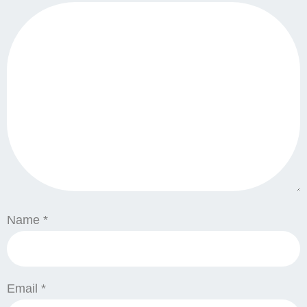
Name
*
Email
*