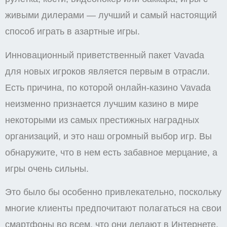
живыми дилерами — лучший и самый настоящий
способ играть в азартные игры.
Инновационный приветственный пакет Vavada
для новых игроков является первым в отрасли.
Есть причина, по которой онлайн-казино Vavada
неизменно признается лучшим казино в мире
некоторыми из самых престижных наградных
организаций, и это наш огромный выбор игр. Вы
обнаружите, что в нем есть забавное мерцание, а
игры очень сильны.
Это было бы особенно привлекательно, поскольку
многие клиенты предпочитают полагаться на свои
смартфоны во всем, что они делают в Интернете.