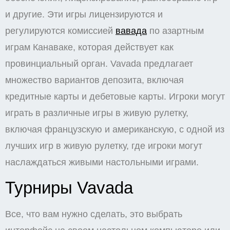
и другие. Эти игры лицензируются и
регулируются комиссией
вавада
по азартным
играм Канаваке, которая действует как
провинциальный орган. Vavada предлагает
множество вариантов депозита, включая
кредитные карты и дебетовые карты. Игроки могут
играть в различные игры в живую рулетку,
включая французскую и американскую, с одной из
лучших игр в живую рулетку, где игроки могут
наслаждаться живыми настольными играми.
Турниры Vavada
Все, что вам нужно сделать, это выбрать