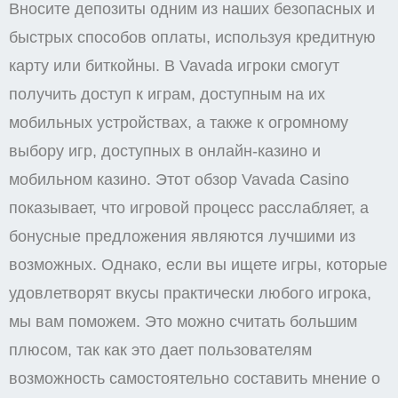
Вносите депозиты одним из наших безопасных и
быстрых способов оплаты, используя кредитную
карту или биткойны. В Vavada игроки смогут
получить доступ к играм, доступным на их
мобильных устройствах, а также к огромному
выбору игр, доступных в онлайн-казино и
мобильном казино. Этот обзор Vavada Casino
показывает, что игровой процесс расслабляет, а
бонусные предложения являются лучшими из
возможных. Однако, если вы ищете игры, которые
удовлетворят вкусы практически любого игрока,
мы вам поможем. Это можно считать большим
плюсом, так как это дает пользователям
возможность самостоятельно составить мнение о