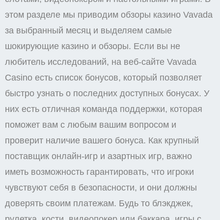
этом разделе мы приводим обзоры казино Vavada
за выбранный месяц и выделяем самые
шокирующие казино и обзоры. Если вы не
любитель исследований, на веб-сайте Vavada
Casino есть список бонусов, который позволяет
быстро узнать о последних доступных бонусах. У
них есть отличная команда поддержки, которая
поможет вам с любым вашим вопросом и
проверит наличие вашего бонуса. Как крупный
поставщик онлайн-игр и азартных игр, важно
иметь возможность гарантировать, что игроки
чувствуют себя в безопасности, и они должны
доверять своим платежам. Будь то блэкджек,
рулетка, кости, видеопокер или баккара, игры с