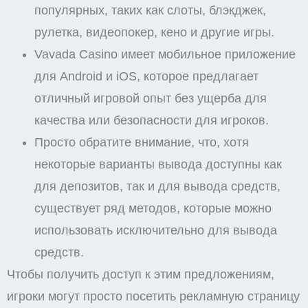
популярных, таких как слоты, блэкджек,
рулетка, видеопокер, кено и другие игры.
Vavada Casino имеет мобильное приложение
для Android и iOS, которое предлагает
отличный игровой опыт без ущерба для
качества или безопасности для игроков.
Просто обратите внимание, что, хотя
некоторые варианты вывода доступны как
для депозитов, так и для вывода средств,
существует ряд методов, которые можно
использовать исключительно для вывода
средств.
Чтобы получить доступ к этим предложениям,
игроки могут просто посетить рекламную страницу