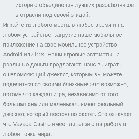
историю объединения лучших разработчиков
в отрасли под своей эгидой.
Играйте из любого места, в любое время и на
любом устройстве, загрузив наше мобильное
приложение на свое мобильное устройство
Android или iOS. Наши игровые автоматы на
реальные деньги предлагают шанс выиграть
ошеломляющий джекпот, которым вы можете
поделиться со своими близкими! Это возможно,
потому что каждая игра, независимо от того,
большая она или маленькая, имеет реальный
джекпот, который постоянно растет. Это означает,
что Vavada Casino имеет лицензию на работу в
любой точке мира.