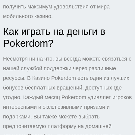
получить максимум удовольствия от мира
мобильного казино.
Как играть на деньги в
Pokerdom?
Несмотря ни на что, вы всегда можете связаться с
нашей службой поддержки через различные
ресурсы. В Казино Pokerdom есть одни из лучших
бонусов бесплатных вращений, доступных где
угодно. Каждый месяц Pokerdom удивляет игроков
интересными и эксклюзивными призами и
подарками. Вы также можете выбрать
предпочитаемую платформу на домашней