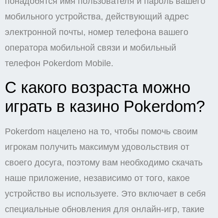
понадобятся имя пользователя и пароль вашего
мобильного устройства, действующий адрес
электронной почты, номер телефона вашего
оператора мобильной связи и мобильный
телефон Pokerdom Mobile.
С какого возраста можно
играть в казино Pokerdom?
Pokerdom нацелено на то, чтобы помочь своим
игрокам получить максимум удовольствия от
своего досуга, поэтому вам необходимо скачать
наше приложение, независимо от того, какое
устройство вы используете. Это включает в себя
специальные обновления для онлайн-игр, такие