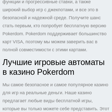
функции и прогрессивные ставки, а также
широкий выбор игр с джекпотами, и все это в
безопасной и надежной среде. Получите шанс
стать первым, кто попробует бесплатную версию
Pokerdom. Pokerdom поддерживает большинство
карт VISA, поэтому мы можем заверить вас в
полной совместимости с этими картами.
Лучшие игровые автоматы
в казино Pokerdom
Мы самое безопасное и самое популярное казино
для игр на реальные деньги. Наше казино
предлагает любые виды бесплатной игры,
которые вы только можете себе представить. Этот