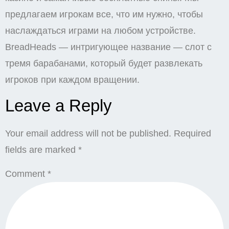
предлагаем игрокам все, что им нужно, чтобы
наслаждаться играми на любом устройстве.
BreadHeads — интригующее название — слот с
тремя барабанами, который будет развлекать
игроков при каждом вращении.
Leave a Reply
Your email address will not be published.
Required
fields are marked
*
Comment
*