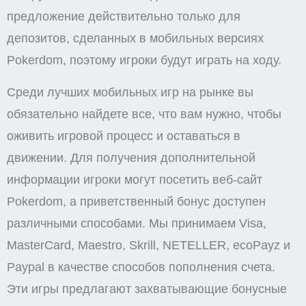
предложение действительно только для
депозитов, сделанных в мобильных версиях
Pokerdom, поэтому игроки будут играть на ходу.
Среди лучших мобильных игр на рынке вы
обязательно найдете все, что вам нужно, чтобы
оживить игровой процесс и оставаться в
движении. Для получения дополнительной
информации игроки могут посетить веб-сайт
Pokerdom, а приветственный бонус доступен
различными способами. Мы принимаем Visa,
MasterCard, Maestro, Skrill, NETELLER, ecoPayz и
Paypal в качестве способов пополнения счета.
Эти игры предлагают захватывающие бонусные