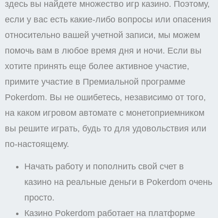
здесь вы найдете множество игр казино. Поэтому,
если у вас есть какие-либо вопросы или опасения
относительно вашей учетной записи, мы можем
помочь вам в любое время дня и ночи. Если вы
хотите принять еще более активное участие,
примите участие в Премиальной программе
Pokerdom. Вы не ошибетесь, независимо от того,
на каком игровом автомате с монетоприемником
вы решите играть, будь то для удовольствия или
по-настоящему.
Начать работу и пополнить свой счет в
казино на реальные деньги в Pokerdom очень
просто.
Казино Pokerdom работает на платформе