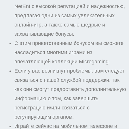
NetEnt с высокой репутацией и надежностью,
предлагая одни из самых увлекательных
онлайн-игр, а также самые щедрые и
захватывающие бонусы.
С этим приветственным бонусом вы сможете
насладиться многими играми из
впечатляющей коллекции Microgaming.
Если у вас возникнут проблемы, вам следует
связаться с нашей службой поддержки, так
как они смогут предоставить дополнительную
информацию о том, как завершить
регистрацию и/или связаться с
регулирующим органом.
Играйте сейчас на мобильном телефоне и