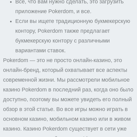
Все, что вам нужно сделать, это загрузить
приложение Pokerdom, и все.
Если вы ищете традиционную букмекерскую
контору, Pokerdom также предлагает
букмекерскую контору с различными
вариантами ставок.
Pokerdom — это не просто онлайн-казино, это
онлайн-бренд, который охватывает все аспекты
современной жизни. Мы рассмотрели мобильное
казино Pokerdom в последний раз, когда оно было
доступно, поэтому вы можете увидеть его полный
обзор в этой статье. Во все игры можно играть в
основном казино, мобильном казино или в живом
казино. Казино Pokerdom существует в сети уже