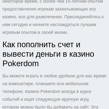
некоторое время, с более чем 10-летним опытом
предоставления игрокам захватывающих игр
казино, все для развлечения. Присоединяйтесь к
нам сегодня и начните наслаждаться лучшим
игровым опытом в своей жизни.
Как пополнить счет и
вывести деньги в казино
Pokerdom
Вы можете играть в любое удобное для вас время
на компьютере, планшете или мобильном
телефоне. Казино Pokerdom всегда в курсе
событий и ищет следующую крупную игру,
которую можно было бы добавить на сайт. Это