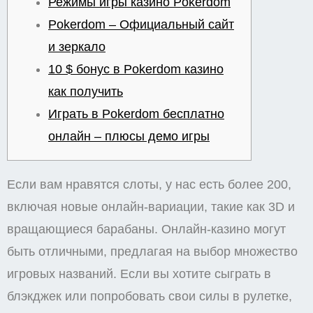
Режимы игры казино Pokerdom
Pokerdom – Официальный сайт
и зеркало
10 $ бонус в Pokerdom казино
как получить
Играть в Pokerdom бесплатно
онлайн – плюсы демо игры
Если вам нравятся слоты, у нас есть более 200,
включая новые онлайн-вариации, такие как 3D и
вращающиеся барабаны. Онлайн-казино могут
быть отличными, предлагая на выбор множество
игровых названий. Если вы хотите сыграть в
блэкджек или попробовать свои силы в рулетке,