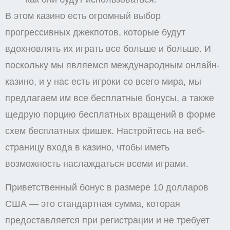
В этом казино есть огромный выбор
прогрессивных джекпотов, которые будут
вдохновлять их играть все больше и больше. И
поскольку мы являемся международным онлайн-
казино, и у нас есть игроки со всего мира, мы
предлагаем им все бесплатные бонусы, а также
щедрую порцию бесплатных вращений в форме
схем бесплатных фишек. Настройтесь на веб-
страницу входа в казино, чтобы иметь
возможность наслаждаться всеми играми.
Приветственный бонус в размере 10 долларов
США — это стандартная сумма, которая
предоставляется при регистрации и не требует