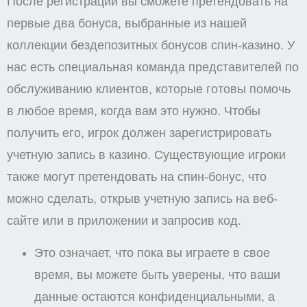
После регистрации вы сможете претендовать на
первые два бонуса, выбранные из нашей
коллекции бездепозитных бонусов спин-казино. У
нас есть специальная команда представителей по
обслуживанию клиентов, которые готовы помочь
в любое время, когда вам это нужно. Чтобы
получить его, игрок должен зарегистрировать
учетную запись в казино. Существующие игроки
также могут претендовать на спин-бонус, что
можно сделать, открыв учетную запись на веб-
сайте или в приложении и запросив код.
Это означает, что пока вы играете в свое
время, вы можете быть уверены, что ваши
данные остаются конфиденциальными, а