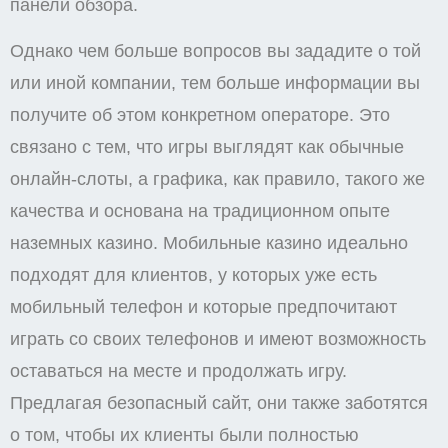
панели обзора.
Однако чем больше вопросов вы зададите о той
или иной компании, тем больше информации вы
получите об этом конкретном операторе. Это
связано с тем, что игры выглядят как обычные
онлайн-слоты, а графика, как правило, такого же
качества и основана на традиционном опыте
наземных казино. Мобильные казино идеально
подходят для клиентов, у которых уже есть
мобильный телефон и которые предпочитают
играть со своих телефонов и имеют возможность
оставаться на месте и продолжать игру.
Предлагая безопасный сайт, они также заботятся
о том, чтобы их клиенты были полностью