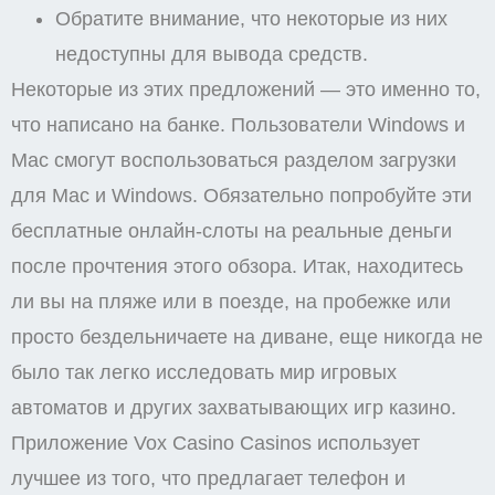
Обратите внимание, что некоторые из них
недоступны для вывода средств.
Некоторые из этих предложений — это именно то,
что написано на банке. Пользователи Windows и
Mac смогут воспользоваться разделом загрузки
для Mac и Windows. Обязательно попробуйте эти
бесплатные онлайн-слоты на реальные деньги
после прочтения этого обзора. Итак, находитесь
ли вы на пляже или в поезде, на пробежке или
просто бездельничаете на диване, еще никогда не
было так легко исследовать мир игровых
автоматов и других захватывающих игр казино.
Приложение Vox Casino Casinos использует
лучшее из того, что предлагает телефон и