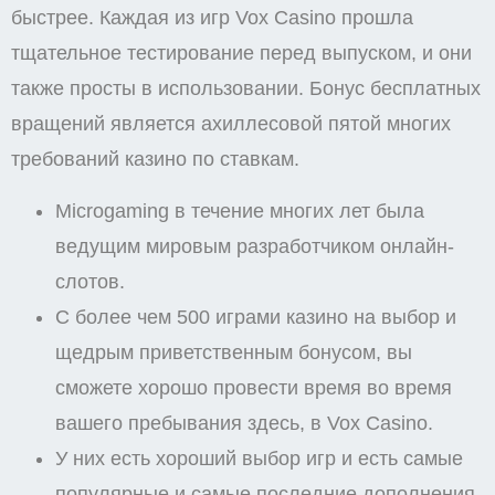
быстрее. Каждая из игр Vox Casino прошла
тщательное тестирование перед выпуском, и они
также просты в использовании. Бонус бесплатных
вращений является ахиллесовой пятой многих
требований казино по ставкам.
Microgaming в течение многих лет была
ведущим мировым разработчиком онлайн-
слотов.
С более чем 500 играми казино на выбор и
щедрым приветственным бонусом, вы
сможете хорошо провести время во время
вашего пребывания здесь, в Vox Casino.
У них есть хороший выбор игр и есть самые
популярные и самые последние дополнения.