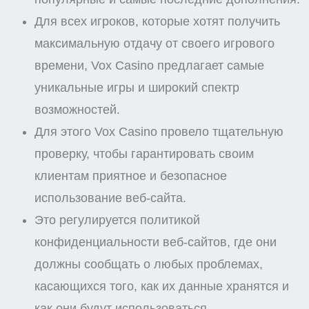
Для всех игроков, которые хотят получить
максимальную отдачу от своего игрового
времени, Vox Casino предлагает самые
уникальные игры и широкий спектр
возможностей.
Для этого Vox Casino провело тщательную
проверку, чтобы гарантировать своим
клиентам приятное и безопасное
использование веб-сайта.
Это регулируется политикой
конфиденциальности веб-сайтов, где они
должны сообщать о любых проблемах,
касающихся того, как их данные хранятся и
как они будут использоваться.