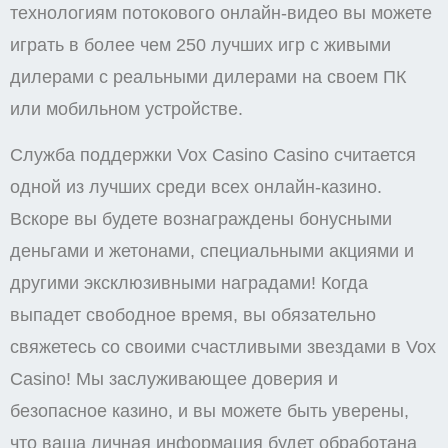
технологиям потокового онлайн-видео вы можете
играть в более чем 250 лучших игр с живыми
дилерами с реальными дилерами на своем ПК
или мобильном устройстве.
Служба поддержки Vox Casino Casino считается
одной из лучших среди всех онлайн-казино.
Вскоре вы будете вознаграждены бонусными
деньгами и жетонами, специальными акциями и
другими эксклюзивными наградами! Когда
выпадет свободное время, вы обязательно
свяжетесь со своими счастливыми звездами в Vox
Casino! Мы заслуживающее доверия и
безопасное казино, и вы можете быть уверены,
что ваша личная информация будет обработана