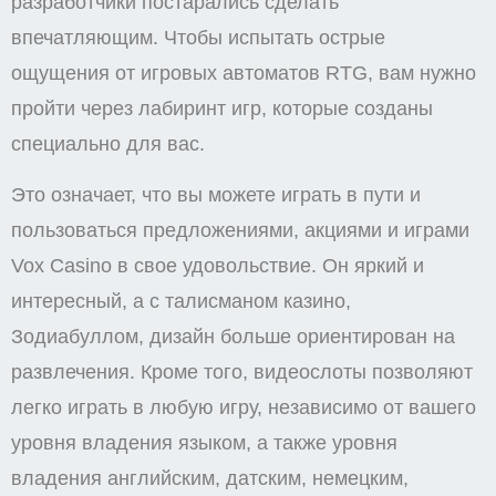
разработчики постарались сделать
впечатляющим. Чтобы испытать острые
ощущения от игровых автоматов RTG, вам нужно
пройти через лабиринт игр, которые созданы
специально для вас.
Это означает, что вы можете играть в пути и
пользоваться предложениями, акциями и играми
Vox Casino в свое удовольствие. Он яркий и
интересный, а с талисманом казино,
Зодиабуллом, дизайн больше ориентирован на
развлечения. Кроме того, видеослоты позволяют
легко играть в любую игру, независимо от вашего
уровня владения языком, а также уровня
владения английским, датским, немецким,