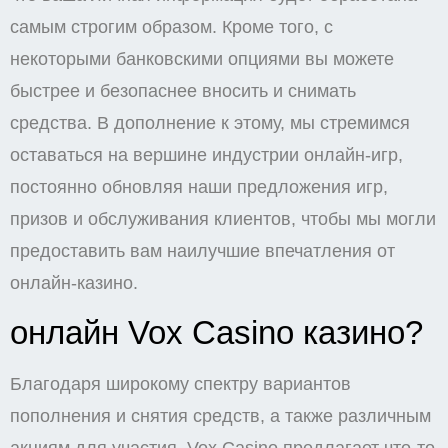
самым строгим образом. Кроме того, с
некоторыми банковскими опциями вы можете
быстрее и безопаснее вносить и снимать
средства. В дополнение к этому, мы стремимся
оставаться на вершине индустрии онлайн-игр,
постоянно обновляя наши предложения игр,
призов и обслуживания клиентов, чтобы мы могли
предоставить вам наилучшие впечатления от
онлайн-казино.
онлайн Vox Casino казино?
Благодаря широкому спектру вариантов
пополнения и снятия средств, а также различным