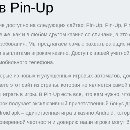
в Pin-Up
 доступно на следующих сайтах: Pin-Up, Pin-Up, Pin-
е же, как и в любом другом казино со спинами, а это 
 требования. Мы предлагаем самые захватывающие 
 выплатами игрокам казино. Доступ к вашей учетной
мобильного телефона.
торые из новых и улучшенных игровых автоматов, дос
ете этот сайт из страны, которая не является само
играть в игры. В Pin-Up есть все, что вам нужно, чт
рок получает эксклюзивный приветственный бонус до
droid apk – единственная игра в казино Android, кот
оверенной честности и доверию наши игроки могут б