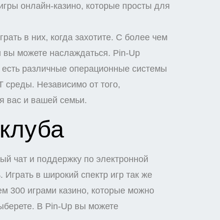
 игры онлайн-казино, которые просты для
грать в них, когда захотите. С более чем
 вы можете наслаждаться. Pin-Up
го есть различные операционные системы
T среды. Независимо от того,
я вас и вашей семьи.
 клуба
ный чат и поддержку по электронной
. Играть в широкий спектр игр так же
ем 300 играми казино, которые можно
ыберете. В Pin-Up вы можете