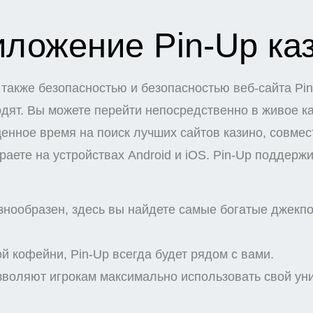
ложение Pin-Up ка
 также безопасностью и безопасностью веб-сайта Pin
одят. Вы можете перейти непосредственно в живое ка
енное время на поиск лучших сайтов казино, совмест
раете на устройствах Android и iOS. Pin-Up поддер
знообразен, здесь вы найдете самые богатые джекпо
 кофейни, Pin-Up всегда будет рядом с вами.
зволяют игрокам максимально использовать свой уни