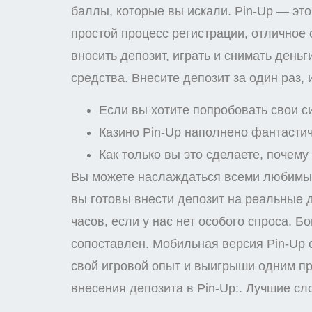
баллы, которые вы искали. Pin-Up — это
простой процесс регистрации, отличное
вносить депозит, играть и снимать день
средства. Внесите депозит за один раз,
Если вы хотите попробовать свои с
Казино Pin-Up наполнено фантастич
Как только вы это сделаете, почему
Вы можете наслаждаться всеми любимыми
вы готовы внести депозит на реальные 
часов, если у нас нет особого спроса. Б
сопоставлен. Мобильная версия Pin-Up 
свой игровой опыт и выигрыши одним пр
внесения депозита в Pin-Up:. Лучшие сл