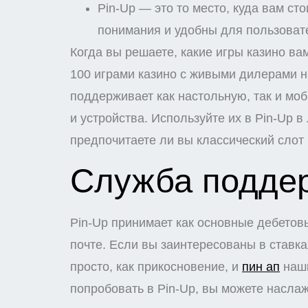
Pin-Up — это то место, куда вам с
понимания и удобны для пользоват
Когда вы решаете, какие игры казино вам
100 играми казино с живыми дилерами н
поддерживает как настольную, так и моб
и устройства. Используйте их в Pin-Up 
предпочитаете ли вы классический слот 
Служба поддер
Pin-Up принимает как основные дебетовы
почте. Если вы заинтересованы в ставках
просто, как прикосновение, и
пин ап
наши
попробовать в Pin-Up, вы можете насла