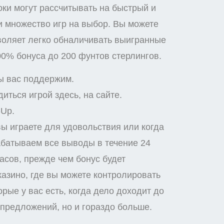
оки могут рассчитывать на быстрый и
и множество игр на выбор. Вы можете
озволяет легко обналичивать выигранные
00% бонуса до 200 фунтов стерлингов.
мы вас поддержим.
ться игрой здесь, на сайте.
-Up.
ы играете для удовольствия или когда
абатываем все выводы в течение 24
часов, прежде чем бонус будет
азино, где вы можете контролировать
ые у вас есть, когда дело доходит до
 предложений, но и гораздо больше.