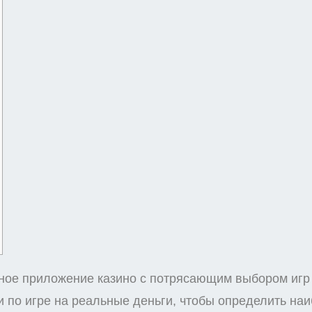
ьное приложение казино с потрясающим выбором игр
по игре на реальные деньги, чтобы определить наи