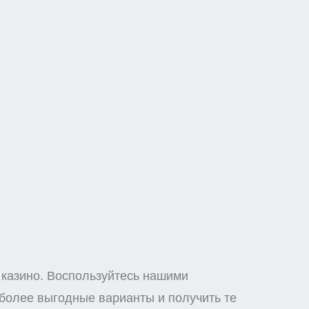
 казино. Воспользуйтесь нашими
более выгодные варианты и получить те