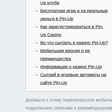
Up клуба
Бесплатная игра и на реальные
деньги в Pin-Up
Как зарегистрироваться в Pin-
Up Casino
Во что сыграть в казино Pin-Up?
Мобильная версия и ее
преимущества
Информация о казино Pin-Up
Сыграй в игровые автоматы на
сайте Pin-Up
Добавьте к этому первоклассное мобил
подробными советами и рекомендациями 