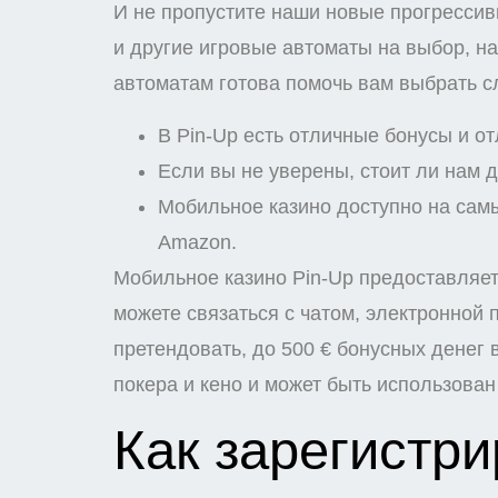
И не пропустите наши новые прогрессив
и другие игровые автоматы на выбор, на
автоматам готова помочь вам выбрать с
В Pin-Up есть отличные бонусы и о
Если вы не уверены, стоит ли нам 
Мобильное казино доступно на самы
Amazon.
Мобильное казино Pin-Up предоставляет
можете связаться с чатом, электронной
претендовать, до 500 € бонусных денег 
покера и кено и может быть использован
Как зарегистри