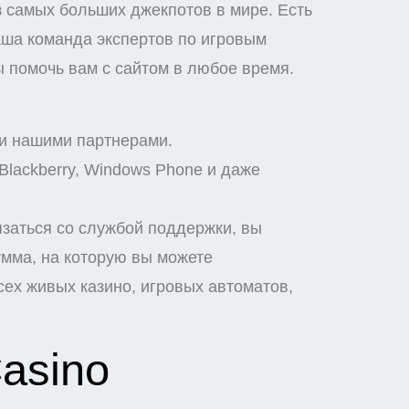
з самых больших джекпотов в мире. Есть
Наша команда экспертов по игровым
ы помочь вам с сайтом в любое время.
ми нашими партнерами.
Blackberry, Windows Phone и даже
язаться со службой поддержки, вы
умма, на которую вы можете
сех живых казино, игровых автоматов,
asino