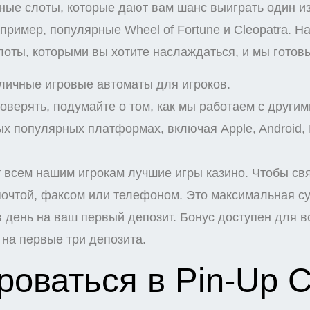
ные слоты, которые дают вам шанс выиграть один и
пример, популярные Wheel of Fortune и Cleopatra. 
лоты, которыми вы хотите наслаждаться, и мы готов
тличные игровые автоматы для игроков.
доверять, подумайте о том, как мы работаем с други
х популярных платформах, включая Apple, Android, 
 всем нашим игрокам лучшие игры казино. Чтобы св
 почтой, факсом или телефоном. Это максимальная с
в день на ваш первый депозит. Бонус доступен для в
 на первые три депозита.
роваться в Pin-Up C