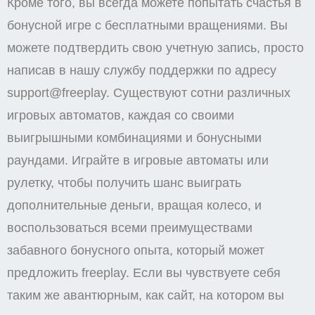
Кроме того, вы всегда можете попытать счастья в
бонусной игре с бесплатными вращениями. Вы
можете подтвердить свою учетную запись, просто
написав в нашу службу поддержки по адресу
support@freeplay. Существуют сотни различных
игровых автоматов, каждая со своими
выигрышными комбинациями и бонусными
раундами. Играйте в игровые автоматы или
рулетку, чтобы получить шанс выиграть
дополнительные деньги, вращая колесо, и
воспользоваться всеми преимуществами
забавного бонусного опыта, который может
предложить freeplay. Если вы чувствуете себя
таким же авантюрным, как сайт, на котором вы