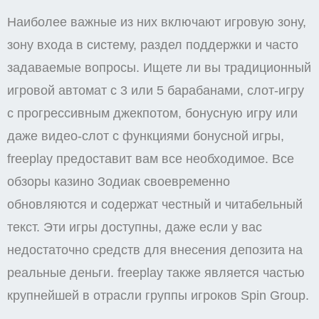
Наиболее важные из них включают игровую зону,
зону входа в систему, раздел поддержки и часто
задаваемые вопросы. Ищете ли вы традиционный
игровой автомат с 3 или 5 барабанами, слот-игру
с прогрессивным джекпотом, бонусную игру или
даже видео-слот с функциями бонусной игры,
freeplay предоставит вам все необходимое. Все
обзоры казино Зодиак своевременно
обновляются и содержат честный и читабельный
текст. Эти игры доступны, даже если у вас
недостаточно средств для внесения депозита на
реальные деньги. freeplay также является частью
крупнейшей в отрасли группы игроков Spin Group.