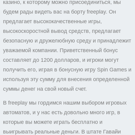
казино, к которому можно присоединиться, мы
будем рады видеть вас на борту freeplay. Он
предлагает высококачественные игры,
высокоскоростной вывод средств, предлагает
безопасную и дружелюбную среду и принадлежит
уважаемой компании. Приветственный бонус
составляет до 1200 долларов, и игроки могут
получить его, играя в бонусную игру Spin Games и
используя эту сумму для внесения определенной
суммы денег на свой новый счет.
В freeplay мы гордимся нашим выбором игровых
автоматов, и у нас есть довольно много игр, в
которые вы можете играть бесплатно и
выигрывать реальные деньги. В штате Гавайи