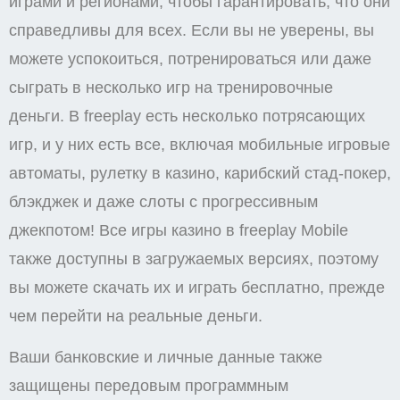
играми и регионами, чтобы гарантировать, что они
справедливы для всех. Если вы не уверены, вы
можете успокоиться, потренироваться или даже
сыграть в несколько игр на тренировочные
деньги. В freeplay есть несколько потрясающих
игр, и у них есть все, включая мобильные игровые
автоматы, рулетку в казино, карибский стад-покер,
блэкджек и даже слоты с прогрессивным
джекпотом! Все игры казино в freeplay Mobile
также доступны в загружаемых версиях, поэтому
вы можете скачать их и играть бесплатно, прежде
чем перейти на реальные деньги.
Ваши банковские и личные данные также
защищены передовым программным