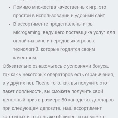
Помимо множества качественных игр, это
простой в использовании и удобный сайт.
В ассортименте представлены игры
Microgaming, ведущего поставщика услуг для
онлайн-казино и передовых игровых
технологий, которые гордятся своим
качеством.
Обязательно ознакомьтесь с условиями бонуса,
так как у некоторых операторов есть ограничения,
а у других нет. После того, как вы получите этот
пакет лояльности, вы сможете получить свой
денежный приз в размере 50 канадских долларов
при следующем депозите. Наш ассортимент
карточных игр столь же обширен, и вы можете