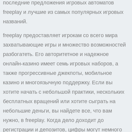
последние предложения игровых автоматов
freeplay и лучшие из самых популярных игровых
названий.
freeplay предоставляет игрокам со всего мира
захватывающие игры и множество возможностей
разбогатеть. Его авторитетное и надежное
онлайн-казино имеет семь игровых наборов, а
также прогрессивные джекпоты, мобильное
казино и многоязычную поддержку. Если вы
хотите начать с небольшой практики, нескольких
бесплатных вращений или хотите сыграть на
небольшие деньги, вы найдете все, что вам
нужно, в freeplay. Когда дело доходит до
регистрации и депозитов, цифры могут немного