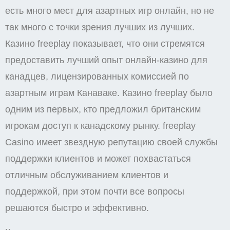
есть много мест для азартных игр онлайн, но не
так много с точки зрения лучших из лучших.
Казино freeplay показывает, что они стремятся
предоставить лучший опыт онлайн-казино для
канадцев, лицензированных комиссией по
азартным играм Канаваке. Казино freeplay было
одним из первых, кто предложил британским
игрокам доступ к канадскому рынку. freeplay
Casino имеет звездную репутацию своей службы
поддержки клиентов и может похвастаться
отличным обслуживанием клиентов и
поддержкой, при этом почти все вопросы
решаются быстро и эффективно.