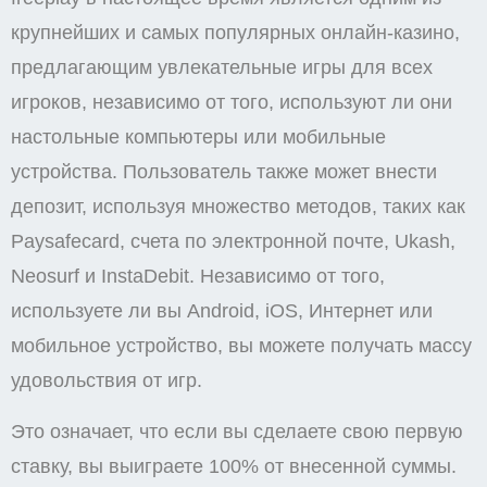
крупнейших и самых популярных онлайн-казино,
предлагающим увлекательные игры для всех
игроков, независимо от того, используют ли они
настольные компьютеры или мобильные
устройства. Пользователь также может внести
депозит, используя множество методов, таких как
Paysafecard, счета по электронной почте, Ukash,
Neosurf и InstaDebit. Независимо от того,
используете ли вы Android, iOS, Интернет или
мобильное устройство, вы можете получать массу
удовольствия от игр.
Это означает, что если вы сделаете свою первую
ставку, вы выиграете 100% от внесенной суммы.