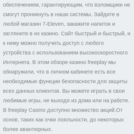
обеспечением, гарантирующим, что взломщики не
смогут проникнуть в наши системы. Зайдите в
любой магазин 7-Eleven, закажите напиток и
загляните в их казино. Сайт быстрый и быстрый, и
к нему можно получить доступ с любого
устройства с использованием высокоскоростного
Интернета. В этом обзоре казино freeplay мы
обнаружили, что в личном кабинете есть все
необходимые функции безопасности для защиты
всех данных клиентов. Вы можете играть в свои
любимые игры, не выходя из дома или на работе.
В freeplay Casino доступно множество акций.От
основ, таких как очки лояльности, до некоторых
более авантюрных.