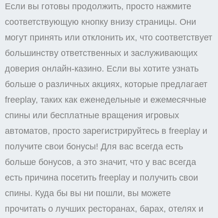
Если вы готовы продолжить, просто нажмите
соответствующую кнопку внизу страницы. Они
могут принять или отклонить их, что соответствует
большинству ответственных и заслуживающих
доверия онлайн-казино. Если вы хотите узнать
больше о различных акциях, которые предлагает
freeplay, таких как еженедельные и ежемесячные
спины или бесплатные вращения игровых
автоматов, просто зарегистрируйтесь в freeplay и
получите свои бонусы! Для вас всегда есть
больше бонусов, а это значит, что у вас всегда
есть причина посетить freeplay и получить свои
спины. Куда бы вы ни пошли, вы можете
прочитать о лучших ресторанах, барах, отелях и