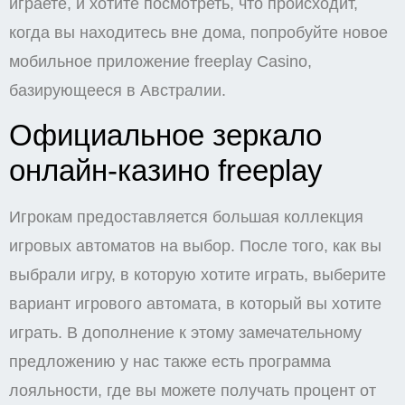
играете, и хотите посмотреть, что происходит,
когда вы находитесь вне дома, попробуйте новое
мобильное приложение freeplay Casino,
базирующееся в Австралии.
Официальное зеркало
онлайн-казино freeplay
Игрокам предоставляется большая коллекция
игровых автоматов на выбор. После того, как вы
выбрали игру, в которую хотите играть, выберите
вариант игрового автомата, в который вы хотите
играть. В дополнение к этому замечательному
предложению у нас также есть программа
лояльности, где вы можете получать процент от