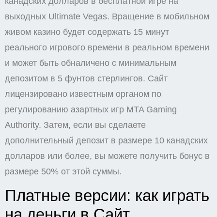
канадских долларов в бесплатной игре на
выходных Ultimate Vegas. Вращение в мобильном
живом казино будет содержать 15 минут
реального игрового времени в реальном времени
и может быть обналичено с минимальным
депозитом в 5 фунтов стерлингов. Сайт
лицензировано известным органом по
регулированию азартных игр MTA Gaming
Authority. Затем, если вы сделаете
дополнительный депозит в размере 10 канадских
долларов или более, вы можете получить бонус в
размере 50% от этой суммы.
Платные версии: как играть
на деньги в Сайт