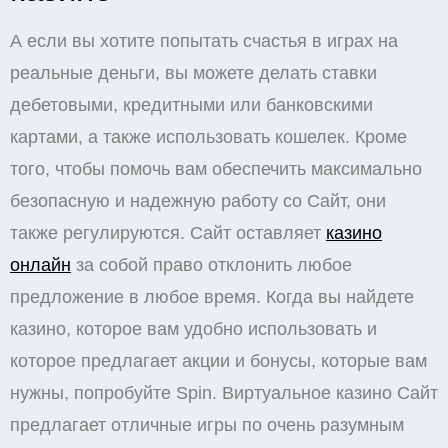
А если вы хотите попытать счастья в играх на
реальные деньги, вы можете делать ставки
дебетовыми, кредитными или банковскими
картами, а также использовать кошелек. Кроме
того, чтобы помочь вам обеспечить максимально
безопасную и надежную работу со Сайт, они
также регулируются. Сайт оставляет
казино
онлайн
за собой право отклонить любое
предложение в любое время. Когда вы найдете
казино, которое вам удобно использовать и
которое предлагает акции и бонусы, которые вам
нужны, попробуйте Spin. Виртуальное казино Сайт
предлагает отличные игры по очень разумным