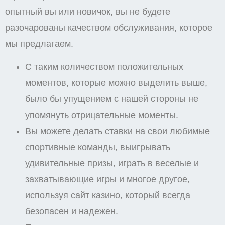
опытный вы или новичок, вы не будете
разочарованы качеством обслуживания, которое
мы предлагаем.
С таким количеством положительных
моментов, которые можно выделить выше,
было бы упущением с нашей стороны не
упомянуть отрицательные моменты.
Вы можете делать ставки на свои любимые
спортивные команды, выигрывать
удивительные призы, играть в веселые и
захватывающие игры и многое другое,
используя сайт казино, который всегда
безопасен и надежен.