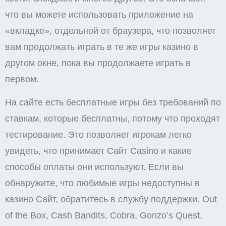
что вы можете использовать приложение на
«вкладке», отдельной от браузера, что позволяет
вам продолжать играть в те же игры казино в
другом окне, пока вы продолжаете играть в
первом.
На сайте есть бесплатные игры без требований по
ставкам, которые бесплатны, потому что проходят
тестирование. Это позволяет игрокам легко
увидеть, что принимает Сайт Casino и какие
способы оплаты они используют. Если вы
обнаружите, что любимые игры недоступны в
казино Сайт, обратитесь в службу поддержки. Out
of the Box, Cash Bandits, Cobra, Gonzo’s Quest,