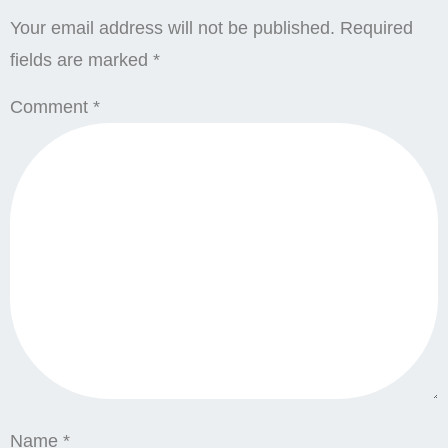
Your email address will not be published.
Required
fields are marked
*
Comment
*
Name
*