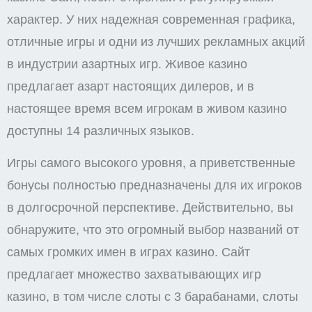
характер. У них надежная современная графика,
отличные игры и одни из лучших рекламных акций
в индустрии азартных игр. Живое казино
предлагает азарт настоящих дилеров, и в
настоящее время всем игрокам в живом казино
доступны 14 различных языков.
Игры самого высокого уровня, а приветственные
бонусы полностью предназначены для их игроков
в долгосрочной перспективе. Действительно, вы
обнаружите, что это огромный выбор названий от
самых громких имен в играх казино. Сайт
предлагает множество захватывающих игр
казино, в том числе слоты с 3 барабанами, слоты