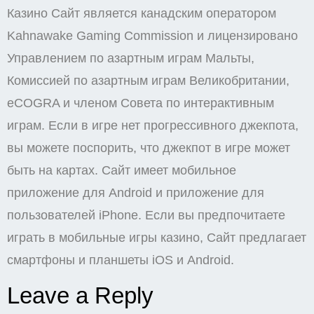
Казино Сайт является канадским оператором
Kahnawake Gaming Commission и лицензировано
Управлением по азартным играм Мальты,
Комиссией по азартным играм Великобритании,
eCOGRA и членом Совета по интерактивным
играм. Если в игре нет прогрессивного джекпота,
вы можете поспорить, что джекпот в игре может
быть на картах. Сайт имеет мобильное
приложение для Android и приложение для
пользователей iPhone. Если вы предпочитаете
играть в мобильные игры казино, Сайт предлагает
смартфоны и планшеты iOS и Android.
Leave a Reply