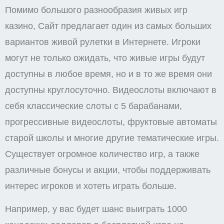
Помимо большого разнообразия живых игр
казино, Сайт предлагает один из самых больших
вариантов живой рулетки в Интернете. Игроки
могут не только ожидать, что живые игры будут
доступны в любое время, но и в то же время они
доступны круглосуточно. Видеослоты включают в
себя классические слоты с 5 барабанами,
прогрессивные видеослоты, фруктовые автоматы
старой школы и многие другие тематические игры.
Существует огромное количество игр, а также
различные бонусы и акции, чтобы поддерживать
интерес игроков и хотеть играть больше.
Например, у вас будет шанс выиграть 1000