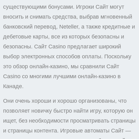
существующими бонусами. Игроки Сайт могут
вносить и снимать средства, выбрав мгновенный
банковский перевод, Neteller, а также кредитные и
дебетовые карты, все из которых безопасны и
безопасны. Сайт Casino предлагает широкий
выбор электронных способов оплаты. Поскольку
это обзор онлайн-казино, мы сравнили Сайт
Casino со многими лучшими онлайн-казино в
Канаде.
Они очень хороши и хорошо организованы, что
позволяет новичку быстро найти игру, которую он
ищет, без необходимости просматривать страницы
и страницы контента. Игровые автоматы Сайт —