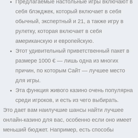
Предлагаемые настольные игры включают в
себя блэкджек, который включает в себя
обычный, экспертный и 21, а также игру в
рулетку, которая включает в себя
американскую и европейскую.
Этот удивительный приветственный пакет в
размере 1000 € — лишь одна из многих
причин, по которым Сайт — лучшее место
для игры.
Эта функция живого казино очень популярна
среди игроков, и есть из чего выбирать.
Это дает вам наилучшие шансы найти лучшее
онлайн-казино для вас, особенно если оно имеет
меньший бюджет. Например, есть способы