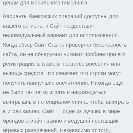
ценам для мобильного гемблинга.
Варианты банковских операций доступны для
вашего региона, и Сайт предоставит
индивидуальный вариант для использования.
Когда обзор Сайт Casino проверяет безопасность
сайта, он не обнаружил никаких проблем при его
регистрации, а также в процессе внесения или
вывода средств, что означает, что игроки могут
получить наилучшие впечатления. Никогда еще
не было так легко играть и наслаждаться
выигрышным потенциалом спина, чтобы выиграть
в играх казино. Сайт — один из лучших в мире
брендов онлайн-казино и ведущий поставщик
игровых развлечений. Независимо от того,