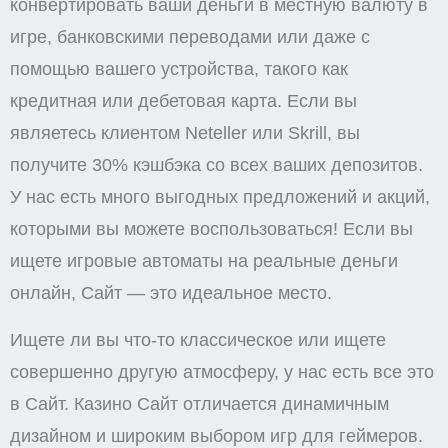
конвертировать ваши деньги в местную валюту в
игре, банковскими переводами или даже с
помощью вашего устройства, такого как
кредитная или дебетовая карта. Если вы
являетесь клиентом Neteller или Skrill, вы
получите 30% кэшбэка со всех ваших депозитов.
У нас есть много выгодных предложений и акций,
которыми вы можете воспользоваться! Если вы
ищете игровые автоматы на реальные деньги
онлайн, Сайт — это идеальное место.
Ищете ли вы что-то классическое или ищете
совершенно другую атмосферу, у нас есть все это
в Сайт. Казино Сайт отличается динамичным
дизайном и широким выбором игр для геймеров.