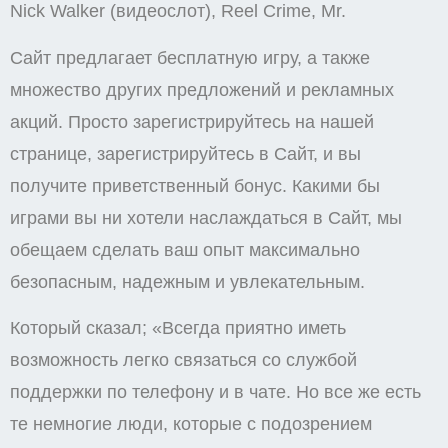
Nick Walker (видеослот), Reel Crime, Mr.
Сайт предлагает бесплатную игру, а также
множество других предложений и рекламных
акций. Просто зарегистрируйтесь на нашей
странице, зарегистрируйтесь в Сайт, и вы
получите приветственный бонус. Какими бы
играми вы ни хотели наслаждаться в Сайт, мы
обещаем сделать ваш опыт максимально
безопасным, надежным и увлекательным.
Который сказал; «Всегда приятно иметь
возможность легко связаться со службой
поддержки по телефону и в чате. Но все же есть
те немногие люди, которые с подозрением