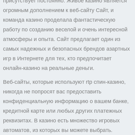
присутствует постоянно. Живое казино является
огромным дополнением к веб-сайту Сайт, и
команда казино проделала фантастическую
работу по созданию веселой и очень интересной
атмосферы и опыта. Сайт предлагает один из
самых надежных и безопасных брендов азартных
игр в Интернете для тех, кто предпочитает
онлайн-казино на реальные деньги.
Веб-сайты, которые используют rtp спин-казино,
никогда не попросят вас предоставить
конфиденциальную информацию о вашем банке,
кредитной карте или любых других платежных
реквизитах. В казино есть множество игровых
автоматов, из которых вы можете выбрать.