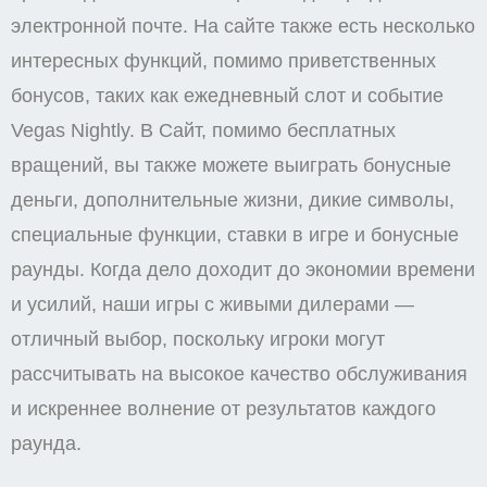
электронной почте. На сайте также есть несколько
интересных функций, помимо приветственных
бонусов, таких как ежедневный слот и событие
Vegas Nightly. В Сайт, помимо бесплатных
вращений, вы также можете выиграть бонусные
деньги, дополнительные жизни, дикие символы,
специальные функции, ставки в игре и бонусные
раунды. Когда дело доходит до экономии времени
и усилий, наши игры с живыми дилерами —
отличный выбор, поскольку игроки могут
рассчитывать на высокое качество обслуживания
и искреннее волнение от результатов каждого
раунда.