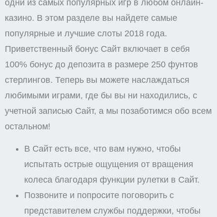
одни из самых популярных игр в любом онлайн-
казино. В этом разделе вы найдете самые
популярные и лучшие слоты 2018 года.
Приветственный бонус Сайт включает в себя
100% бонус до депозита в размере 250 фунтов
стерлингов. Теперь вы можете наслаждаться
любимыми играми, где бы вы ни находились, с
учетной записью Сайт, а мы позаботимся обо всем
остальном!
В Сайт есть все, что вам нужно, чтобы
испытать острые ощущения от вращения
колеса благодаря функции рулетки в Сайт.
Позвоните и попросите поговорить с
представителем службы поддержки, чтобы