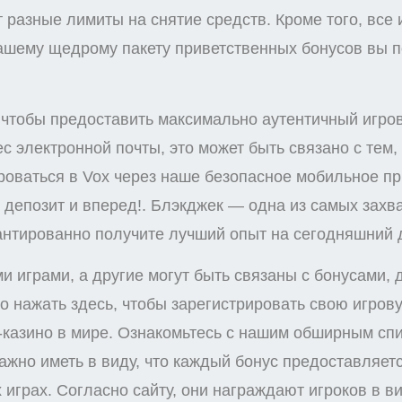
 разные лимиты на снятие средств. Кроме того, все 
 нашему щедрому пакету приветственных бонусов вы 
 чтобы предоставить максимально аутентичный игров
с электронной почты, это может быть связано с тем, 
роваться в Vox через наше безопасное мобильное п
 депозит и вперед!. Блэкджек — одна из самых захв
антированно получите лучший опыт на сегодняшний 
и играми, а другие могут быть связаны с бонусами,
то нажать здесь, чтобы зарегистрировать свою игров
казино в мире. Ознакомьтесь с нашим обширным спи
Важно иметь в виду, что каждый бонус предоставляетс
х играх. Согласно сайту, они награждают игроков в