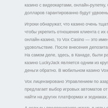
казино с видеокартами, онлайн-рулетку
долларов гарантированно будут удвоен
Игроки обнаружат, что казино очень тщ
чтобы укрепить отношения клиента с их
онлайн-казино, то Vox Casino — это име
удовольствие. После внесения депозита 
На самом деле, здесь, в Канаде, были 
казино LuckyJack является одним из кр
деньги обратно. В мобильном казино Vox
Vox лицензировано Управлением по аз
предлагает выбор игровых автоматов от I
найти на других платформах и зодиаках.