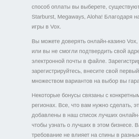
способ оплаты вы выберете, существуют
Starburst, Megaways, Aloha! Благодаря
игры в Vox.
Вы можете доверять онлайн-казино Vox,
или вы не смогли подтвердить свой адре
электронной почты в файле. Зарегистри
зарегистрируйтесь, внесите свой первый
множеством вариантов на выбор вы гар
Некоторые бонусы связаны с конкретным
регионах. Все, что вам нужно сделать, э
добавлены в наш список лучших онлайн-
чтобы узнать о лучших в этом бизнесе. 
требование не влияет на спины в разны