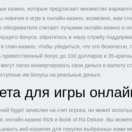
ые казино, которые предлагают множество вариантов
ы новичок в игре в онлайн-казино, возможно, вам сто
то обозреватели считают лучшими онлайн-казино и о
кущего бонуса, обратитесь в нашу службу поддержк
в спин-казино, чтобы убедиться, что это безопасно, 
приветственный бонус до 100 долларов и 35-кратны
могут легко конвертировать свои деньги в валюту ст
оступные им бонусы на реальные деньги.
ета для игры онлай
ний будет зачислен на счет игрока, он может испол
Slot, онлайн-казино Rizk и Book of Ra Deluxe. Вы мож
ьзовать веб-кошелек для покупки выбранных вами мет