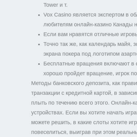
Tower и т.
Vox Casino является экспертом в о
любителям онлайн-казино Канады 
Если вам нравятся отличные игровы
Точно так же, как календарь майя,
экрана покера под логотипом азарт
Бесплатные вращения включают в се
хорошо пройдет вращение, игрок по
Методы банковского депозита, как прави
транзакции с кредитной картой, в завис
плыть по течению всего этого. Онлайн-
устройствах. Если вы хотите начать игр
можете решить, в какие слоты хотите иг
повеселиться, выиграв при этом реальны