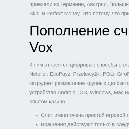
приехали из Германии, Австрии, Польши,
Skrill и Perfect Money. Это потому, что
Пополнение сч
Vox
К ним относятся цифровые способы оплаты,
Neteller, EcoPayz, Przelewy24, POLi, Gir
затруднит размещение крупных депозито
устройство Android, iOS, Windows, Mac 
опытом казино.
Слот имеет очень простой игровой 
Вращения действуют только в следующ