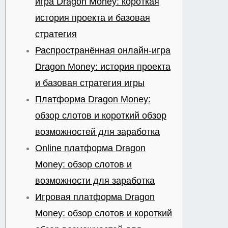
игра Dragon Money: короткая
история проекта и базовая
стратегия
Распространённая онлайн-игра
Dragon Money: история проекта
и базовая стратегия игры
Платформа Dragon Money:
обзор слотов и короткий обзор
возможностей для заработка
Online платформа Dragon
Money: обзор слотов и
возможности для заработка
Игровая платформа Dragon
Money: обзор слотов и короткий