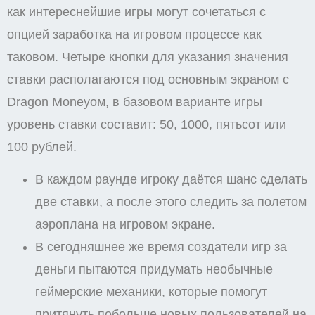
как интереснейшие игры могут сочетаться с
опцией заработка на игровом процессе как
таковом. Четыре кнопки для указания значения
ставки располагаются под основным экраном с
Dragon Moneyом, в базовом варианте игры
уровень ставки составит: 50, 1000, пятьсот или
100 рублей.
В каждом раунде игроку даётся шанс сделать
две ставки, а после этого следить за полетом
аэроплана на игровом экране.
В сегодняшнее же время создатели игр за
деньги пытаются придумать необычные
геймерские механики, которые помогут
притянуть побольше новых пользователей на