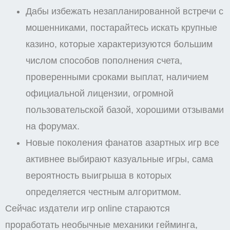
Дабы избежать незапланированной встречи с
мошенниками, постарайтесь искать крупные
казино, которые характеризуются большим
числом способов пополнения счета,
проверенными сроками выплат, наличием
официальной лицензии, огромной
пользовательской базой, хорошими отзывами
на форумах.
Новые поколения фанатов азартных игр все
активнее выбирают казуальные игры, сама
вероятность выигрыша в которых
определяется честным алгоритмом.
Сейчас издатели игр online стараются
проработать необычные механики гейминга,