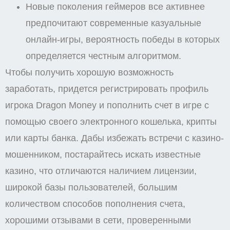
Новые поколения геймеров все активнее
предпочитают современные казуальные
онлайн-игры, вероятность победы в которых
определяется честным алгоритмом.
Чтобы получить хорошую возможность
заработать, придется регистрировать профиль
игрока Dragon Money и пополнить счет в игре с
помощью своего электронного кошелька, крипты
или карты банка. Дабы избежать встречи с казино-
мошенником, постарайтесь искать известные
казино, что отличаются наличием лицензии,
широкой базы пользователей, большим
количеством способов пополнения счета,
хорошими отзывами в сети, проверенными