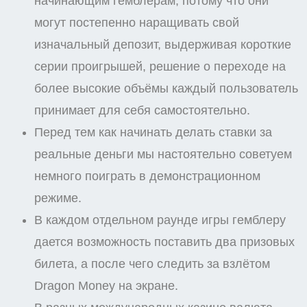
начинающим гемблерам, потому что они
могут постепенно наращивать свой
изначальный депозит, выдерживая короткие
серии проигрышей, решение о переходе на
более высокие объёмы каждый пользователь
принимает для себя самостоятельно.
Перед тем как начинать делать ставки за
реальные деньги мы настоятельно советуем
немного поиграть в демонстрационном
режиме.
В каждом отдельном раунде игры гемблеру
дается возможность поставить два призовых
билета, а после чего следить за взлётом
Dragon Money на экране.