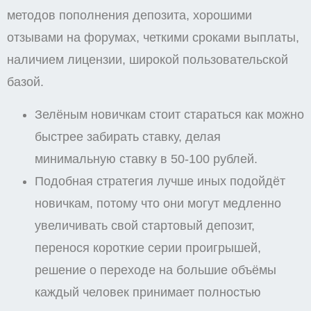
методов пополнения депозита, хорошими
отзывами на форумах, четкими сроками выплаты,
наличием лицензии, широкой пользовательской
базой.
Зелёным новичкам стоит стараться как можно
быстрее забирать ставку, делая
минимальную ставку в 50-100 рублей.
Подобная стратегия лучше иных подойдёт
новичкам, потому что они могут медленно
увеличивать свой стартовый депозит,
перенося короткие серии проигрышей,
решение о переходе на большие объёмы
каждый человек принимает полностью