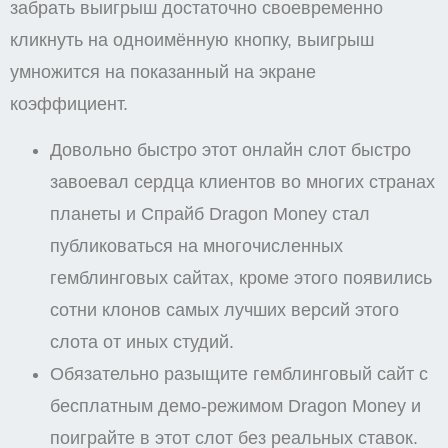
забрать выигрыш достаточно своевременно
кликнуть на одноимённую кнопку, выигрыш
умножится на показанный на экране
коэффициент.
Довольно быстро этот онлайн слот быстро
завоевал сердца клиентов во многих странах
планеты и Спрайб Dragon Money стал
публиковаться на многочисленных
гемблинговых сайтах, кроме этого появились
сотни клонов самых лучших версий этого
слота от иных студий.
Обязательно разыщите гемблинговый сайт с
бесплатным демо-режимом Dragon Money и
поиграйте в этот слот без реальных ставок.