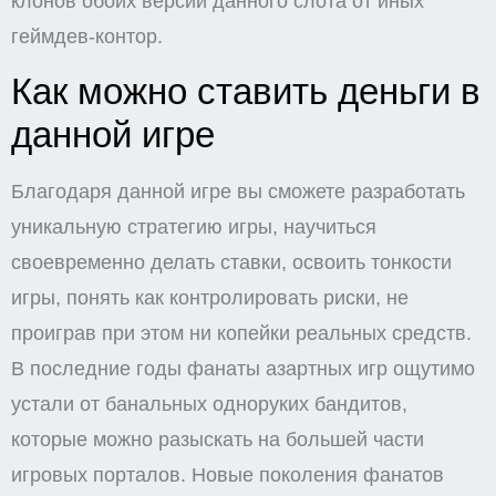
клонов обоих версий данного слота от иных
геймдев-контор.
Как можно ставить деньги в
данной игре
Благодаря данной игре вы сможете разработать
уникальную стратегию игры, научиться
своевременно делать ставки, освоить тонкости
игры, понять как контролировать риски, не
проиграв при этом ни копейки реальных средств.
В последние годы фанаты азартных игр ощутимо
устали от банальных одноруких бандитов,
которые можно разыскать на большей части
игровых порталов. Новые поколения фанатов