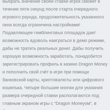
Выбрать значение своей ставки игрок сможет в
течение пяти секунд после старта очередного
игрового раунда, продолжительность указанного
окна всегда ограничена настройками!
Подавляющее гемблинговых площадок дает
возможность вдоволь наиграться в демо режиме,
дабы не тратить реальных денег. Дабы получить
хорошую возможность заработать, понадобится
зарегистрировать профиль в казино Dragon Money
и пополнить свой счёт в игре при помощи
банковской карты, криптовалюты или цифрового
кошелька. Четыре большие кнопки для указания
размера очередной ставки располагаются под
главным экраном игры с “Dragon Moneyом”, в