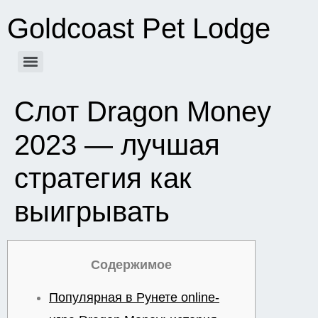
Goldcoast Pet Lodge
Слот Dragon Money
2023 — лучшая
стратегия как
выигрывать
Содержимое
Популярная в Рунете online-