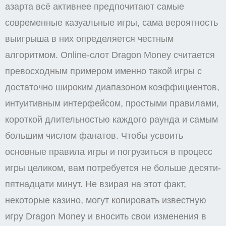
азарта всё активнее предпочитают самые
современные казуальные игры, сама вероятность
выигрыша в них определяется честным
алгоритмом. Online-слот Dragon Money считается
превосходным примером именно такой игры с
достаточно широким диапазоном коэффициентов,
интуитивным интерфейсом, простыми правилами,
короткой длительностью каждого раунда и самым
большим числом фанатов. Чтобы усвоить
основные правила игры и погрузиться в процесс
игры целиком, вам потребуется не больше десяти-
пятнадцати минут. Не взирая на этот факт,
некоторые казино, могут копировать известную
игру Dragon Money и вносить свои изменения в