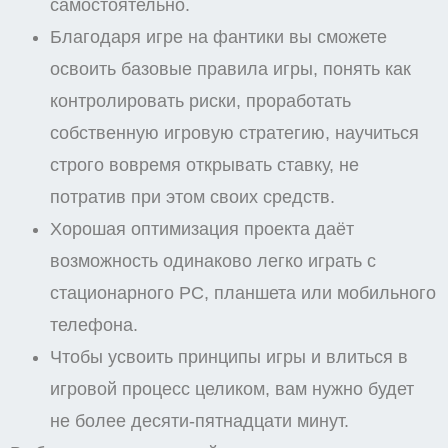
самостоятельно.
Благодаря игре на фантики вы сможете
освоить базовые правила игры, понять как
контролировать риски, проработать
собственную игровую стратегию, научиться
строго вовремя открывать ставку, не
потратив при этом своих средств.
Хорошая оптимизация проекта даёт
возможность одинаково легко играть с
стационарного PC, планшета или мобильного
телефона.
Чтобы усвоить принципы игры и влиться в
игровой процесс целиком, вам нужно будет
не более десяти-пятнадцати минут.