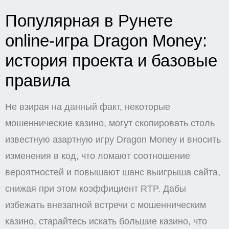
Популярная в Рунете
online-игра Dragon Money:
история проекта и базовые
правила
Не взирая на данный факт, некоторые
мошеннические казино, могут скопировать столь
известную азартную игру Dragon Money и вносить
изменения в код, что ломают соотношение
вероятностей и повышают шанс выигрыша сайта,
снижая при этом коэффициент RTP. Дабы
избежать внезапной встречи с мошенническим
казино, старайтесь искать большие казино, что