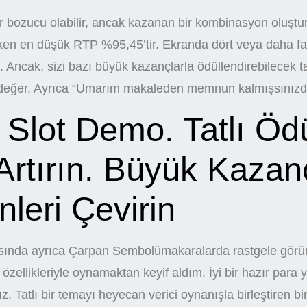
 bozucu olabilir, ancak kazanan bir kombinasyon oluşturm
n en düşük RTP %95,45’tir. Ekranda dört veya daha faz
z. Ancak, sizi bazı büyük kazançlarla ödüllendirebilecek ta
ğer. Ayrıca “Umarım makaleden memnun kalmışsınızdır ve
lot Demo. Tatlı Ödül
rtırın. Büyük Kazanç
nleri Çevirin
asında ayrıca Çarpan Sembolümakaralarda rastgele görün
i özellikleriyle oynamaktan keyif aldım. İyi bir hazır para 
. Tatlı bir temayı heyecan verici oynanışla birleştiren b