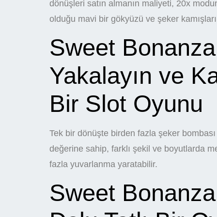
dönüşleri satın almanın maliyeti, 20x modun
olduğu mavi bir gökyüzü ve şeker kamışları
Sweet Bonanza N
Yakalayın ve Ka
Bir Slot Oyunu
Tek bir dönüşte birden fazla şeker bombası s
değerine sahip, farklı şekil ve boyutlarda
fazla yuvarlanma yaratabilir.
Sweet Bonanza İ