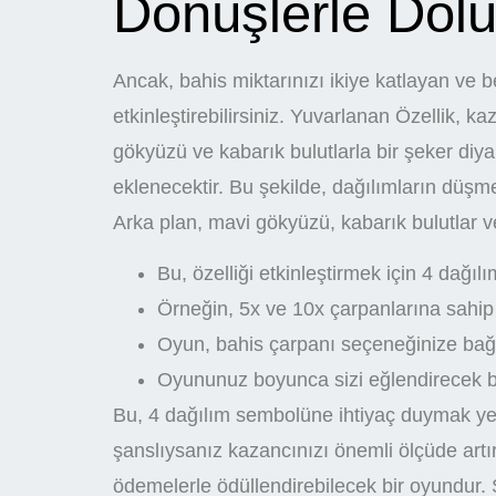
Dönüşlerle Dolu
Ancak, bahis miktarınızı ikiye katlayan ve b
etkinleştirebilirsiniz. Yuvarlanan Özellik,
gökyüzü ve kabarık bulutlarla bir şeker diya
eklenecektir. Bu şekilde, dağılımların düş
Arka plan, mavi gökyüzü, kabarık bulutlar ve
Bu, özelliği etkinleştirmek için 4 dağı
Örneğin, 5x ve 10x çarpanlarına sahip 
Oyun, bahis çarpanı seçeneğinize bağl
Oyununuz boyunca sizi eğlendirecek ba
Bu, 4 dağılım sembolüne ihtiyaç duymak yeri
şanslıysanız kazancınızı önemli ölçüde artı
ödemelerle ödüllendirebilecek bir oyundur. S