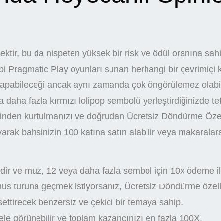
ektir, bu da nispeten yüksek bir risk ve ödül oranına s
 Pragmatic Play oyunları sunan herhangi bir çevrimiçi
 yapabileceği ancak aynı zamanda çok öngörülemez olabi
a daha fazla kırmızı lolipop sembolü yerleştirdiğinizde te
nden kurtulmanızı ve doğrudan Ücretsiz Döndürme Özelli
ayarak bahsinizin 100 katına satın alabilir veya makarala
dir ve muz, 12 veya daha fazla sembol için 10x ödeme ile
 turuna geçmek istiyorsanız, Ücretsiz Döndürme özelliğ
ettirecek benzersiz ve çekici bir temaya sahip.
le görünebilir ve toplam kazancınızı en fazla 100X.