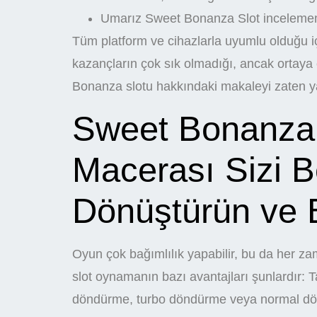
Umarız Sweet Bonanza Slot incelememiz
Tüm platform ve cihazlarla uyumlu olduğu i
kazançların çok sık olmadığı, ancak ortaya çı
Bonanza slotu hakkındaki makaleyi zaten 
Sweet Bonanza Ö
Macerası Sizi Be
Dönüştürün ve 
Oyun çok bağımlılık yapabilir, bu da her z
slot oynamanın bazı avantajları şunlardır: T
döndürme, turbo döndürme veya normal dönd