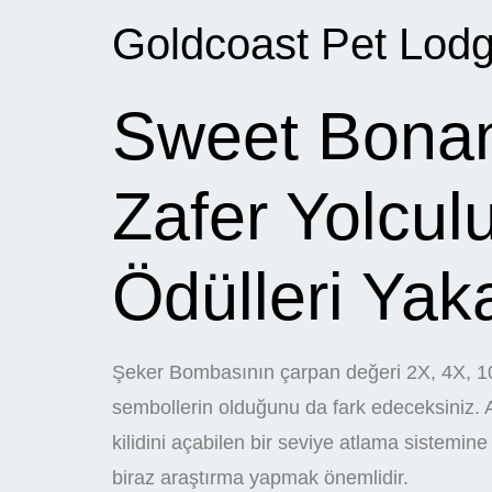
Goldcoast Pet Lod
Sweet Bonanz
Zafer Yolcu
Ödülleri Yaka
Şeker Bombasının çarpan değeri 2X, 4X, 10X
sembollerin olduğunu da fark edeceksiniz. Ayr
kilidini açabilen bir seviye atlama sistem
biraz araştırma yapmak önemlidir.