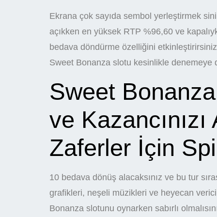
Ekrana çok sayıda sembol yerleştirmek sinir
açıkken en yüksek RTP %96,60 ve kapalıyke
bedava döndürme özelliğini etkinleştirirsini
Sweet Bonanza slotu kesinlikle denemeye de
Sweet Bonanza S
ve Kazancınızı A
Zaferler İçin Spi
10 bedava dönüş alacaksınız ve bu tur sır
grafikleri, neşeli müzikleri ve heyecan veric
Bonanza slotunu oynarken sabırlı olmalısınız