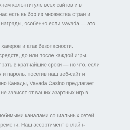
нем колонтитуле всех сайтов и в
нас есть выбор из множества стран и
и награды, особенно если Vavada — это
хакеров и атак безопасности.
редств, до или после каждой игры.
грать в кратчайшие сроки — но что, если
 и пароль, посетив наш веб-сайт и
ино Канады, Vavada Casino предлагает
не зависят от ваших азартных игр в
и любимыми каналами социальных сетей.
 времени. Наш ассортимент онлайн-