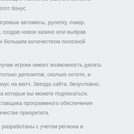
этот бонус.
гровые автоматы, рулетку, покер,
т, создав новое казино или выбрав
 и большим количеством полезной
случае игроки имеют возможность делать
олько депозитов, сколько хотите, и
нус на матч. Звезда сайта, безусловно,
а которые вы можете подписаться.
оставщика программного обеспечения
честве приоритета.
разработаны с учетом региона и