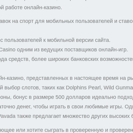
ой работе онлайн-казино.
авок на спорт для мобильных пользователей и ставок
с пользователей к мобильной версии сайта.
Casino одним из ведущих поставщиков онлайн-игр.
ода средств, более широких банковских возможносте
йн-казино, представленных в настоящее время на ры
 выбор слотов, таких как Dolphins Pearl, Wild Gunma
роны, бонус в размере 500 долларов идеально подхо
точно денег, чтобы играть в свои любимые игры. Одн
 Vavada также предлагает множество других высоких
ающее или хотите сыграть в проверенную и проверен