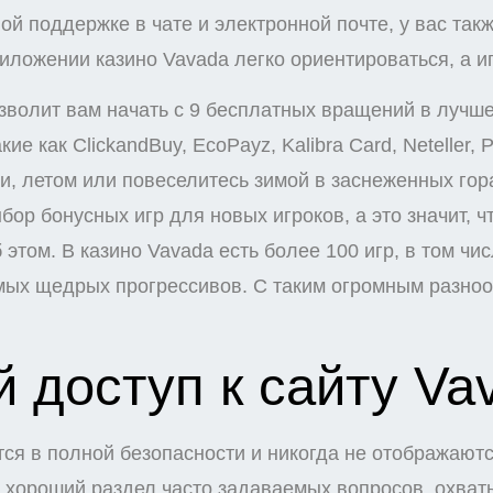
ой поддержке в чате и электронной почте, у вас так
риложении казино Vavada легко ориентироваться, а 
волит вам начать с 9 бесплатных вращений в лучшей 
 как ClickandBuy, EcoPayz, Kalibra Card, Neteller, P
, летом или повеселитесь зимой в заснеженных гора
ор бонусных игр для новых игроков, а это значит, ч
 этом. В казино Vavada есть более 100 игр, в том чи
амых щедрых прогрессивов. С таким огромным разноо
 доступ к сайту Va
ся в полной безопасности и никогда не отображаютс
ем хороший раздел часто задаваемых вопросов, охв