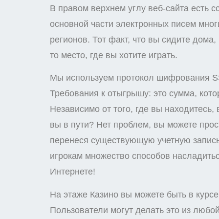
В правом верхнем углу веб-сайта есть 
основной части электронных писем мног
регионов. Тот факт, что вы сидите дома
то место, где вы хотите играть.
Мы используем протокол шифрования SSL
Требования к отыгрышу: это сумма, кот
Независимо от того, где вы находитесь,
вы в пути? Нет проблем, вы можете прос
перенеся существующую учетную запись.
игрокам множество способов насладитьс
Интернете!
На этаже Казино вы можете быть в курс
Пользователи могут делать это из любо