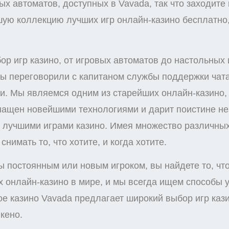
х автоматов, доступных в Vavada, так что заходите
шую коллекцию лучших игр онлайн-казино бесплатно
р игр казино, от игровых автоматов до настольных иг
ы переговорили с капитаном службы поддержки чата в
ли. Мы являемся одним из старейших онлайн-казино,
нащен новейшими технологиями и дарит поистине н
 лучшими играми казино. Имея множество различны
имать то, что хотите, и когда хотите.
ы постоянным или новым игроком, вы найдете то, что
 онлайн-казино в мире, и мы всегда ищем способы 
 казино Vavada предлагает широкий выбор игр казин
кено.