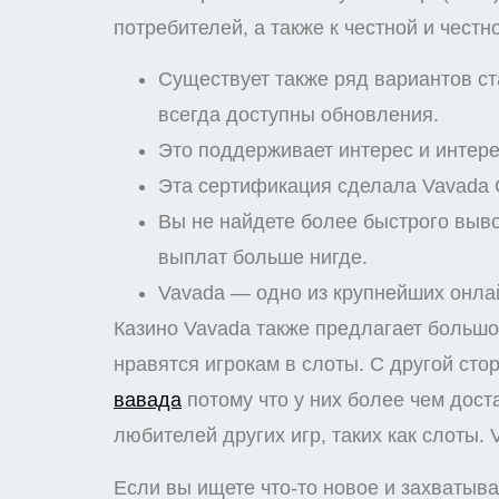
потребителей, а также к честной и честн
Существует также ряд вариантов ст
всегда доступны обновления.
Это поддерживает интерес и интере
Эта сертификация сделала Vavada 
Вы не найдете более быстрого выв
выплат больше нигде.
Vavada — одно из крупнейших онла
Казино Vavada также предлагает большой
нравятся игрокам в слоты. С другой сто
вавада
потому что у них более чем доста
любителей других игр, таких как слоты.
Если вы ищете что-то новое и захватыв