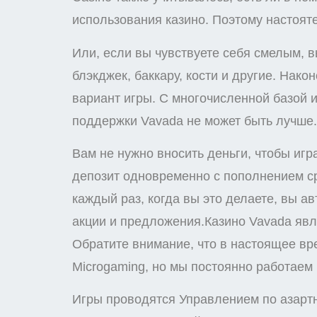
использования казино. Поэтому настояте
Или, если вы чувствуете себя смелым, в
блэкджек, баккару, кости и другие. Нак
вариант игры. С многочисленной базой
поддержки Vavada не может быть лучше.
Вам не нужно вносить деньги, чтобы игр
депозит одновременно с пополнением сре
каждый раз, когда вы это делаете, вы а
акции и предложения.Казино Vavada явл
Обратите внимание, что в настоящее вр
Microgaming, но мы постоянно работаем
Игры проводятся Управлением по азартн