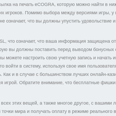
ссылка на печать eCOGRA, которую можно найти в ниж
их игроков. Помимо выбора между версиями игры, у 
, не означает, что вы должны упустить удовольствие 
, что означает, что ваша информация защищена от 
орую вы должны поставить перед выводом бонусных с
 вы можете настроить свою учетную запись и начать и
то войти в систему, используя свое имя пользователя
 Как и в случае с большинством лучших онлайн-каз
я игрой. Обратите внимание, что бесплатные фишки 
е всех этих вещей, а также многое другое, с вашим
й точки мира и получать оплату в режиме реального