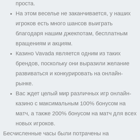
проста.
На этом веселье не заканчивается, у наших
игроков есть много шансов выиграть
благодаря нашим джекпотам, бесплатным
вращениям и акциям.
Казино Vavada является одним из таких
брендов, поскольку они выразили желание
развиваться и конкурировать на онлайн-
рынке.
Вас ждет целый мир различных игр онлайн-
казино с максимальным 100% бонусом на
матч, а также 200% бонусом на матч для всех
новых игроков.
Бесчисленные часы были потрачены на