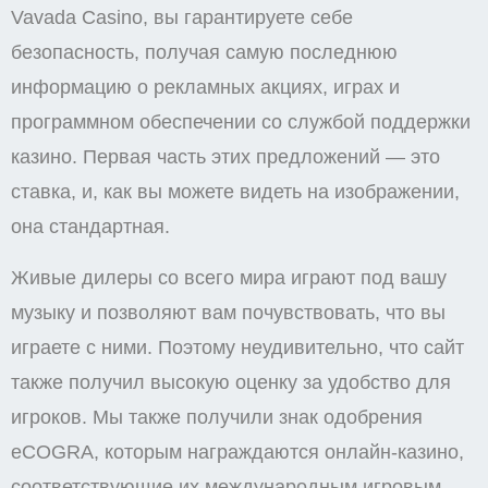
Vavada Casino, вы гарантируете себе
безопасность, получая самую последнюю
информацию о рекламных акциях, играх и
программном обеспечении со службой поддержки
казино. Первая часть этих предложений — это
ставка, и, как вы можете видеть на изображении,
она стандартная.
Живые дилеры со всего мира играют под вашу
музыку и позволяют вам почувствовать, что вы
играете с ними. Поэтому неудивительно, что сайт
также получил высокую оценку за удобство для
игроков. Мы также получили знак одобрения
eCOGRA, которым награждаются онлайн-казино,
соответствующие их международным игровым