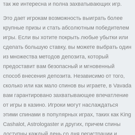
так же интересна и полна захватывающих игр.
Это дает игрокам возможность выиграть более
крупные призы и стать абсолютным победителем
игры. Если вы хотите покрыть любые убытки или
сделать большую ставку, вы можете выбрать один
из множества методов депозита, который
предоставит вам безопасный и мгновенный
способ внесения депозита. Независимо от того,
сколько или как мало спинов вы играете, в Vavada
вам гарантировано захватывающее впечатление
от игры в казино. Игроки могут наслаждаться
этими спинами в популярных играх, таких как King
Cashalot, Astrologaster и других, причем спины
доступны каждый день со дня регистрации и