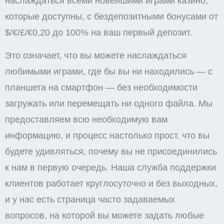
наслаждаться всеми новейшими играми казино,
которые доступны, с бездепозитными бонусами от
$/€/£/€0,20 до 100% на ваш первый депозит.
Это означает, что вы можете наслаждаться
любимыми играми, где бы вы ни находились — с
планшета на смартфон — без необходимости
загружать или перемещать ни одного файла. Мы
предоставляем всю необходимую вам
информацию, и процесс настолько прост, что вы
будете удивляться, почему вы не присоединились
к нам в первую очередь. Наша служба поддержки
клиентов работает круглосуточно и без выходных,
и у нас есть страница часто задаваемых
вопросов, на которой вы можете задать любые