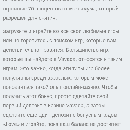
огромные 70 процентов от максимума, который
разрешен для снятия.
Загрузите и играйте во все свои любимые игры
или не торопитесь с поиском игр, которые вам
действительно нравятся. Большинство игр,
которые вы найдете в Vavada, относятся к таким
играм. Это важно, когда эти типы игр более
популярны среди взрослых, которым может
понравиться такой опыт онлайн-казино. Чтобы
получить этот бонус, просто сделайте свой
первый депозит в Казино Vavada, а затем
сделайте еще один депозит с бонусным кодом
«Ilove» и играйте, пока ваш баланс не достигнет