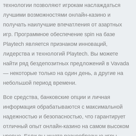
технологии позволяют игрокам наслаждаться
лучшими возможностями онлайн-казино и
получать наилучшие впечатления от азартных
игр. Программное обеспечение spin на базе
Playtech является признаком инноваций,
лидерства и технологий Playtech. Вы можете
найти ряд бездепозитных предложений в Vavada
— некоторые только на один день, а другие на
небольшой период времени.
Все средства, банковские опции и личная
информация обрабатываются с максимальной
надежностью и безопасностью, что гарантирует
отличный опыт онлайн-казино на самом высоком
уровне. Если вы ищете разнообразные игры,