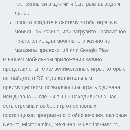
постоянными акциями и быстрым выводом
денег.
Просто войдите в систему, чтобы играть в
мобильном казино, или загрузите бесплатное
приложение для мобильного казино из
магазина приложений или Google Play.
В нашем мобильном приложении казино
представлены те же великолепные игры, которые
вы найдете в R7, с дополнительным
преимуществом, позволяющим играть с дивана
или дивана — где бы вы ни находились! У нас
есть огромный выбор игр от основных
поставщиков программного обеспечения, включая
NetEnt, Microgaming, NextGen, Blueprint Gaming,