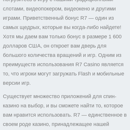
слотами, видеопокером, видеокено и другими
играми. Приветственный бонус R7 — один из
самых щедрых, которые вы когда-либо найдете!
Хотя мы даем вам только бонус в размере 1 600
долларов США, он откроет вам дверь для
большого количества вращений и игр. Одним из
преимуществ использования R7 Casino является
то, что игроки могут загружать Flash и мобильные
версии игр.
Существует множество приложений для спин-
казино на выбор, и вы сможете найти то, которое
вам нравится использовать. R7 — единственное в
своем роде казино, принадлежащее нашей