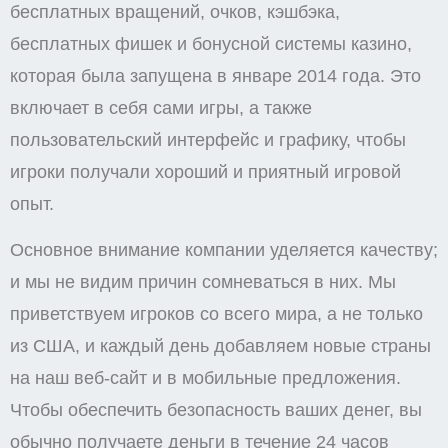
бесплатных вращений, очков, кэшбэка,
бесплатных фишек и бонусной системы казино,
которая была запущена в январе 2014 года. Это
включает в себя сами игры, а также
пользовательский интерфейс и графику, чтобы
игроки получали хороший и приятный игровой
опыт.
Основное внимание компании уделяется качеству;
и мы не видим причин сомневаться в них. Мы
приветствуем игроков со всего мира, а не только
из США, и каждый день добавляем новые страны
на наш веб-сайт и в мобильные предложения.
Чтобы обеспечить безопасность ваших денег, вы
обычно получаете деньги в течение 24 часов