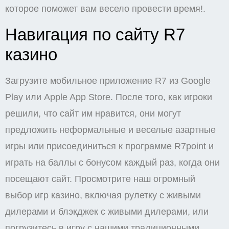
которое поможет вам весело провести время!.
Навигация по сайту R7
казино
Загрузите мобильное приложение R7 из Google
Play или Apple App Store. После того, как игроки
решили, что сайт им нравится, они могут
предложить неформальные и веселые азартные
игры или присоединиться к программе R7point и
играть на баллы с бонусом каждый раз, когда они
посещают сайт. Просмотрите наш огромный
выбор игр казино, включая рулетку с живыми
дилерами и блэкджек с живыми дилерами, или
погрузитесь в игру с нашими традиционными