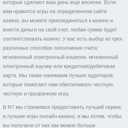
которые сделают ваш день еще веселее. Если
вам нравятся игры на определенном сайте
казино, вы можете присоединиться к казино и
внести деньги на свой счет, любая сумма будет
соответствовать казино. У вас есть выбор из трех
различных способов пополнения счета:
мгновенный электронный кошелек, мгновенный
электронный ваучер или кредитная/дебетовая
карта. Мы также нанимаем лучших аудиторов,
которые помогают нам обеспечивать честную,
честную и прозрачную игру.
В R7 мы стремимся предоставить лучший сервис
и лучшие игры онлайн-казино, и мы хотим, чтобы
вы получали от них как можно больше