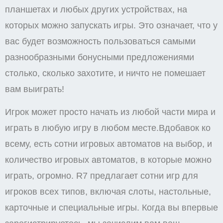
планшетах и ​​любых других устройствах, на
которых можно запускать игры. Это означает, что у
вас будет возможность пользоваться самыми
разнообразными бонусными предложениями
столько, сколько захотите, и ничто не помешает
вам выиграть!
Игрок может просто начать из любой части мира и
играть в любую игру в любом месте.Вдобавок ко
всему, есть сотни игровых автоматов на выбор, и
количество игровых автоматов, в которые можно
играть, огромно. R7 предлагает сотни игр для
игроков всех типов, включая слоты, настольные,
карточные и специальные игры. Когда вы впервые