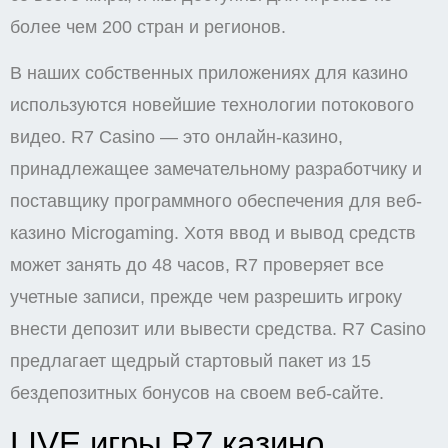
более чем 200 стран и регионов.
В наших собственных приложениях для казино
используются новейшие технологии потокового
видео. R7 Casino — это онлайн-казино,
принадлежащее замечательному разработчику и
поставщику программного обеспечения для веб-
казино Microgaming. Хотя ввод и вывод средств
может занять до 48 часов, R7 проверяет все
учетные записи, прежде чем разрешить игроку
внести депозит или вывести средства. R7 Casino
предлагает щедрый стартовый пакет из 15
бездепозитных бонусов на своем веб-сайте.
LIVE игры R7 казино