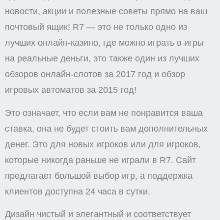
новости, акции и полезные советы прямо на ваш
почтовый ящик! R7 — это не только одно из
лучших онлайн-казино, где можно играть в игры
на реальные деньги, это также один из лучших
обзоров онлайн-слотов за 2017 год и обзор
игровых автоматов за 2015 год!
Это означает, что если вам не понравится ваша
ставка, она не будет стоить вам дополнительных
денег. Это для новых игроков или для игроков,
которые никогда раньше не играли в R7. Сайт
предлагает большой выбор игр, а поддержка
клиентов доступна 24 часа в сутки.
Дизайн чистый и элегантный и соответствует