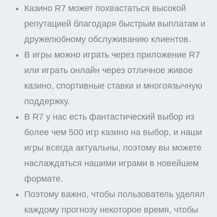
Казино R7 может похвастаться высокой
репутацией благодаря быстрым выплатам и
дружелюбному обслуживанию клиентов.
В игры можно играть через приложение R7
или играть онлайн через отличное живое
казино, спортивные ставки и многоязычную
поддержку.
В R7 у нас есть фантастический выбор из
более чем 500 игр казино на выбор, и наши
игры всегда актуальны, поэтому вы можете
наслаждаться нашими играми в новейшем
формате.
Поэтому важно, чтобы пользователь уделял
каждому прогнозу некоторое время, чтобы