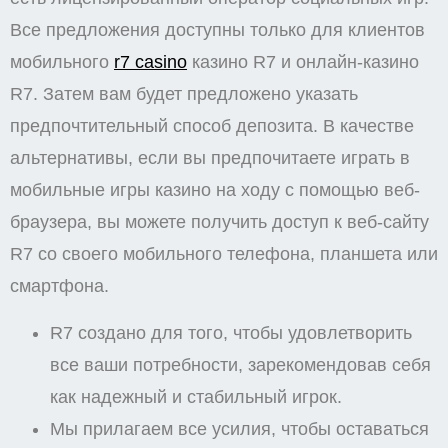
Все предложения доступны только для клиентов
мобильного
r7 casino
казино R7 и онлайн-казино
R7. Затем вам будет предложено указать
предпочтительный способ депозита. В качестве
альтернативы, если вы предпочитаете играть в
мобильные игры казино на ходу с помощью веб-
браузера, вы можете получить доступ к веб-сайту
R7 со своего мобильного телефона, планшета или
смартфона.
R7 создано для того, чтобы удовлетворить
все ваши потребности, зарекомендовав себя
как надежный и стабильный игрок.
Мы прилагаем все усилия, чтобы оставаться