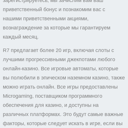
зарегистрируетесь, мы зачислим вам ваш
приветственный бонус и познакомим вас с
нашими приветственными акциями,
вознаграждение за которые мы гарантируем
каждый месяц.
R7 предлагает более 20 игр, включая слоты с
лучшими прогрессивными джекпотами любого
онлайн-казино. Все игровые автоматы, которые
вы полюбили в эпическом наземном казино, также
можно играть онлайн. Все игры предоставлены
Microgaming, поставщиком программного
обеспечения для казино, и доступны на
различных платформах. Это будут самые важные
факторы, которые следует искать в игре, если вы