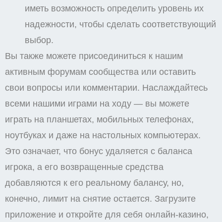
иметь возможность определить уровень их
надежности, чтобы сделать соответствующий
выбор.
Вы также можете присоединиться к нашим
активным форумам сообщества или оставить
свои вопросы или комментарии. Наслаждайтесь
всеми нашими играми на ходу — вы можете
играть на планшетах, мобильных телефонах,
ноутбуках и даже на настольных компьютерах.
Это означает, что бонус удаляется с баланса
игрока, а его возвращенные средства
добавляются к его реальному балансу, но,
конечно, лимит на снятие остается. Загрузите
приложение и откройте для себя онлайн-казино,