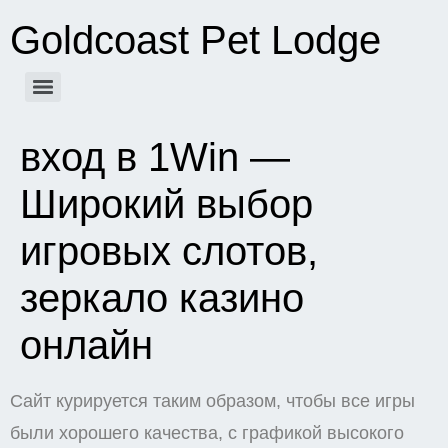
Goldcoast Pet Lodge
вход в 1Win —
Широкий выбор
игровых слотов,
зеркало казино
онлайн
Сайт курируется таким образом, чтобы все игры
были хорошего качества, с графикой высокого