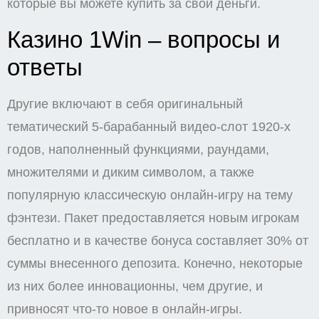
которые вы можете купить за свои деньги.
Казино 1Win – вопросы и
ответы
Другие включают в себя оригинальный
тематический 5-барабанный видео-слот 1920-х
годов, наполненный функциями, раундами,
множителями и диким символом, а также
популярную классическую онлайн-игру на тему
фэнтези. Пакет предоставляется новым игрокам
бесплатно и в качестве бонуса составляет 30% от
суммы внесенного депозита. Конечно, некоторые
из них более инновационны, чем другие, и
привносят что-то новое в онлайн-игры.