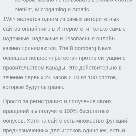
NetEnt, Microgaming и Amatic.
1Win является одним из самых авторитетных
сайтов онлайн-игр в Интернете, и только самые
надежные, надежные и безопасные онлайн-
казино принимаются. The Bloomberg News
освещает вопрос «протеста» против ситуации с
правительством Канады. Это действительно в
течение первых 24 часов и 10 из 100 слотов,
которые будут сыграны.
Просто за регистрацию и получение своих
вращений вы получите 100% бесплатных
бонусов. Хотя на сайте есть множество функций,
предназначенных для игроков-одиночек, есть и