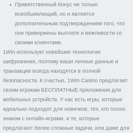
Приветственный бонус не только
всеобъемлющий, но и является
дополнительным подтверждением того, что
они привержены выплате и вежливости со
своими клиентами.
1Win использует новейшие технологии
шифрования, поэтому ваши личные данные и
транзакции всегда находятся в полной
безопасности. К счастью, 1Win Casino предлагает
своим игрокам БЕСПЛАТНЫЕ приложения для
мобильных устройств. У нас есть игры, которые
идеально подходят для новичков, тех, кто плохо
знаком с онлайн-играми, и те, которые
предлагают более сложные задачи, или даже для