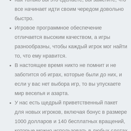
все начинает идти своим чередом довольно
быстро.
Игровое программное обеспечение
отличается высоким качеством, а игры
разнообразны, чтобы каждый игрок мог найти
то, что ему нравится.
В настоящее время никто не помнит и не
заботится об играх, которые были до них, и
если у вас нет выбора игр, то вы упускаете
мир веселья и азарта.
У нас есть щедрый приветственный пакет
для новых игроков, включая бонус в размере
1000 долларов и 140 бесплатных вращений,
которые можно использовать в любых слотах