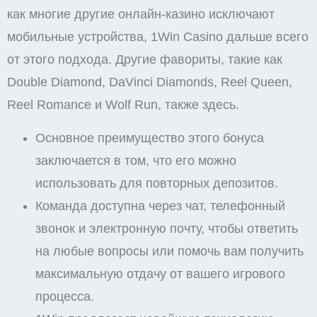
как многие другие онлайн-казино исключают
мобильные устройства, 1Win Casino дальше всего
от этого подхода. Другие фавориты, такие как
Double Diamond, DaVinci Diamonds, Reel Queen,
Reel Romance и Wolf Run, также здесь.
Основное преимущество этого бонуса
заключается в том, что его можно
использовать для повторных депозитов.
Команда доступна через чат, телефонный
звонок и электронную почту, чтобы ответить
на любые вопросы или помочь вам получить
максимальную отдачу от вашего игрового
процесса.