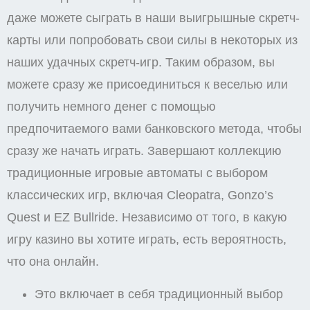
даже можете сыграть в наши выигрышные скретч-
карты или попробовать свои силы в некоторых из
наших удачных скретч-игр. Таким образом, вы
можете сразу же присоединиться к веселью или
получить немного денег с помощью
предпочитаемого вами банковского метода, чтобы
сразу же начать играть. Завершают коллекцию
традиционные игровые автоматы с выбором
классических игр, включая Cleopatra, Gonzo’s
Quest и EZ Bullride. Независимо от того, в какую
игру казино вы хотите играть, есть вероятность,
что она онлайн.
Это включает в себя традиционный выбор