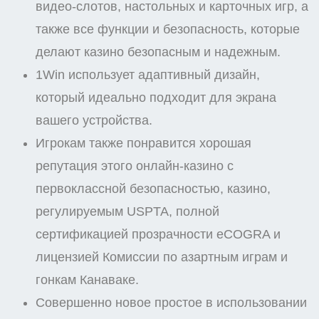
видео-слотов, настольных и карточных игр, а
также все функции и безопасность, которые
делают казино безопасным и надежным.
1Win использует адаптивный дизайн,
который идеально подходит для экрана
вашего устройства.
Игрокам также понравится хорошая
репутация этого онлайн-казино с
первоклассной безопасностью, казино,
регулируемым USPTA, полной
сертификацией прозрачности eCOGRA и
лицензией Комиссии по азартным играм и
гонкам Канаваке.
Совершенно новое простое в использовании