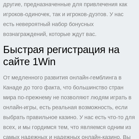
другие, предназначенные для привлечения как
игроков-одиночек, так и игроков-дуэтов. У нас
есть невероятный набор бонусных
вознаграждений, которые ждут вас.
Быстрая регистрация на
сайте 1Win
От медленного развития онлайн-гемблинга в
Канаде до того факта, что большинство стран
мира по-прежнему не позволяют людям играть в
онлайн-игры, есть реальная возможность, если
выбрать правильное казино. У нас есть что-то для
всех, и мы гордимся тем, что являемся одним из
самых надежных и надежных онлайн-казино. Вы