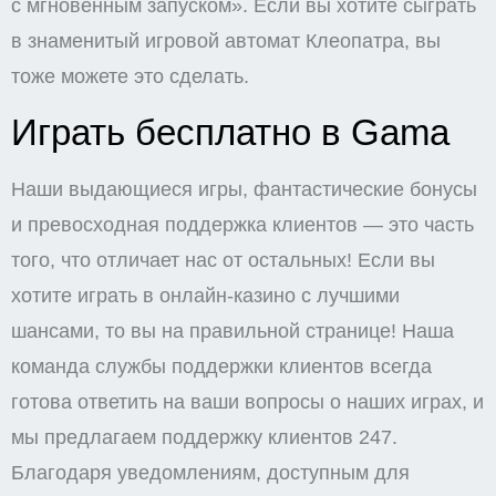
с мгновенным запуском». Если вы хотите сыграть
в знаменитый игровой автомат Клеопатра, вы
тоже можете это сделать.
Играть бесплатно в Gama
Наши выдающиеся игры, фантастические бонусы
и превосходная поддержка клиентов — это часть
того, что отличает нас от остальных! Если вы
хотите играть в онлайн-казино с лучшими
шансами, то вы на правильной странице! Наша
команда службы поддержки клиентов всегда
готова ответить на ваши вопросы о наших играх, и
мы предлагаем поддержку клиентов 247.
Благодаря уведомлениям, доступным для