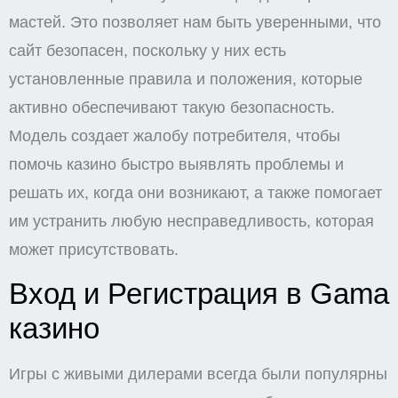
мастей. Это позволяет нам быть уверенными, что
сайт безопасен, поскольку у них есть
установленные правила и положения, которые
активно обеспечивают такую ​​безопасность.
Модель создает жалобу потребителя, чтобы
помочь казино быстро выявлять проблемы и
решать их, когда они возникают, а также помогает
им устранить любую несправедливость, которая
может присутствовать.
Вход и Регистрация в Gama
казино
Игры с живыми дилерами всегда были популярны