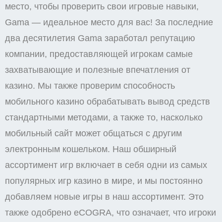
место, чтобы проверить свои игровые навыки,
Gama — идеальное место для вас! За последние
два десятилетия Gama заработал репутацию
компании, предоставляющей игрокам самые
захватывающие и полезные впечатления от
казино. Мы также проверим способность
мобильного казино обрабатывать вывод средств
стандартными методами, а также то, насколько
мобильный сайт может общаться с другим
электронным кошельком. Наш обширный
ассортимент игр включает в себя одни из самых
популярных игр казино в мире, и мы постоянно
добавляем новые игры в наш ассортимент. Это
также одобрено eCOGRA, что означает, что игроки