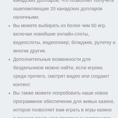
канадских долларов, что позволяет получить
ошеломляющие 20 канадских долларов
наличными.
Вы можете выбирать из более чем 50 игр,
включая новейшие онлайн-слоты,
видеослоты, видеопокер, блэкджек, рулетку и
многие другие.
Дополнительные возможности для
бездельников можно найти, если игроки,
среди прочего, смотрят видео или создают
контент.
Вы также можете попробовать наше новое
программное обеспечение для живых казино,
которое позволяет вам играть в игры казино