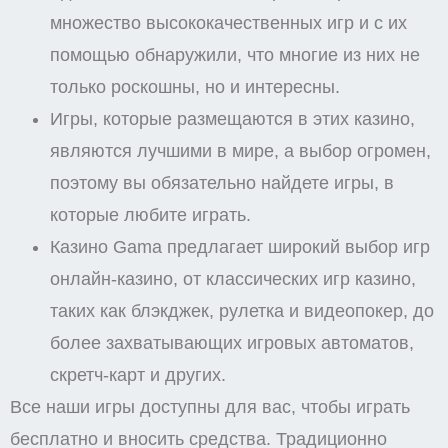
множество высококачественных игр и с их
помощью обнаружили, что многие из них не
только роскошны, но и интересны.
Игры, которые размещаются в этих казино,
являются лучшими в мире, а выбор огромен,
поэтому вы обязательно найдете игры, в
которые любите играть.
Казино Gama предлагает широкий выбор игр
онлайн-казино, от классических игр казино,
таких как блэкджек, рулетка и видеопокер, до
более захватывающих игровых автоматов,
скретч-карт и других.
Все наши игры доступны для вас, чтобы играть
бесплатно и вносить средства. Традиционно