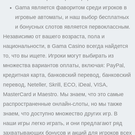
Gama является фаворитом среди игроков в
игровые автоматы, и наш выбор бесплатных
и бонусных слотов является первоклассным.
Независимо от вашего возраста, пола и
национальности, в Gama Casino всегда найдется
то, что вы ищете. Игроки могут выбирать из
множества вариантов оплаты, включая: PayPal,
кредитная карта, банковский перевод, банковский
перевод, Neteller, Skrill, ECO, iDeal, VISA,
MasterCard и Maestro. Мы знаем, что это самые
распространенные онлайн-слоты, но мы также
знаем, что доступно множество других игр. В
наши игры легко играть, и они предлагают ряд
захватывающих бонусов и акций для игроков всех