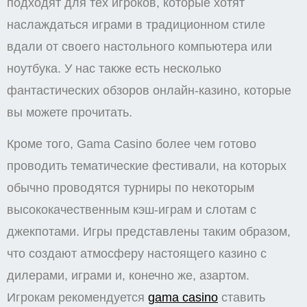
подходят для тех игроков, которые хотят
наслаждаться играми в традиционном стиле
вдали от своего настольного компьютера или
ноутбука. У нас также есть несколько
фантастических обзоров онлайн-казино, которые
вы можете прочитать.
Кроме того, Gama Casino более чем готово
проводить тематические фестивали, на которых
обычно проводятся турниры по некоторым
высококачественным кэш-играм и слотам с
джекпотами. Игры представлены таким образом,
что создают атмосферу настоящего казино с
дилерами, играми и, конечно же, азартом.
Игрокам рекомендуется
gama casino
ставить