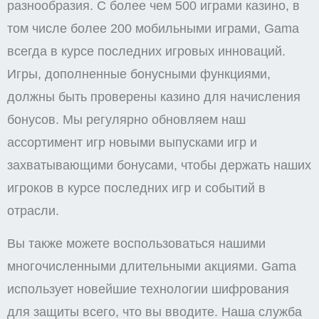
разнообразия. С более чем 500 играми казино, в
том числе более 200 мобильными играми, Gama
всегда в курсе последних игровых инноваций.
Игры, дополненные бонусными функциями,
должны быть проверены казино для начисления
бонусов. Мы регулярно обновляем наш
ассортимент игр новыми выпусками игр и
захватывающими бонусами, чтобы держать наших
игроков в курсе последних игр и событий в
отрасли.
Вы также можете воспользоваться нашими
многочисленными длительными акциями. Gama
использует новейшие технологии шифрования
для защиты всего, что вы вводите. Наша служба