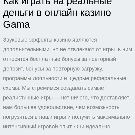
Как играть на реальные
деньги в онлайн казино
Gama
Звуковые эффекты казино являются
дополнительными, но не отвлекают от игры. К ним
относятся бесплатные бонусы за повторный
депозит, бонусы за повторную загрузку,
программы лояльности и щедрые реферальные
схемы. Мы стремимся создавать самые
реалистичные игры — нет ничего, что доставляет
нам большее удовольствие, чем возможность
погрузиться в наши игры и получить максимально
интенсивный игровой опыт. Они идеально