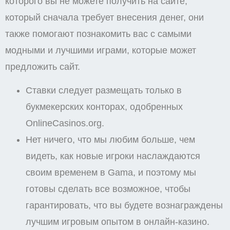
которого вы не можете получить на сайте,
который сначала требует внесения денег, они
также помогают познакомить вас с самыми
модными и лучшими играми, которые может
предложить сайт.
Ставки следует размещать только в
букмекерских конторах, одобренных
OnlineCasinos.org.
Нет ничего, что мы любим больше, чем
видеть, как новые игроки наслаждаются
своим временем в Gama, и поэтому мы
готовы сделать все возможное, чтобы
гарантировать, что вы будете вознаграждены
лучшим игровым опытом в онлайн-казино.