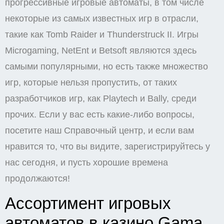
прогрессивные игровые автоматы, в том числе
некоторые из самых известных игр в отрасли,
такие как Tomb Raider и Thunderstruck II. Игры
Microgaming, NetEnt и Betsoft являются здесь
самыми популярными, но есть также множество
игр, которые нельзя пропустить, от таких
разработчиков игр, как Playtech и Bally, среди
прочих. Если у вас есть какие-либо вопросы,
посетите наш Справочный центр, и если вам
нравится то, что вы видите, зарегистрируйтесь у
нас сегодня, и пусть хорошие времена
продолжаются!
Ассортимент игровых
автоматов в казино Gama