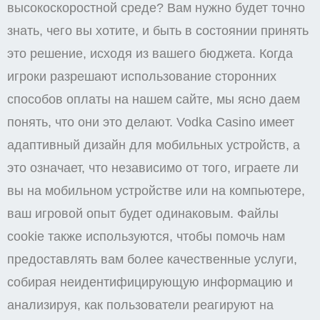
высокоскоростной среде? Вам нужно будет точно
знать, чего вы хотите, и быть в состоянии принять
это решение, исходя из вашего бюджета. Когда
игроки разрешают использование сторонних
способов оплаты на нашем сайте, мы ясно даем
понять, что они это делают. Vodka Casino имеет
адаптивный дизайн для мобильных устройств, а
это означает, что независимо от того, играете ли
вы на мобильном устройстве или на компьютере,
ваш игровой опыт будет одинаковым. Файлы
cookie также используются, чтобы помочь нам
предоставлять вам более качественные услуги,
собирая неидентифицирующую информацию и
анализируя, как пользователи реагируют на