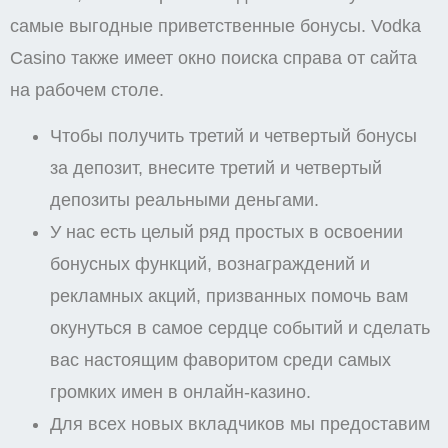
самые выгодные приветственные бонусы. Vodka
Casino также имеет окно поиска справа от сайта
на рабочем столе.
Чтобы получить третий и четвертый бонусы
за депозит, внесите третий и четвертый
депозиты реальными деньгами.
У нас есть целый ряд простых в освоении
бонусных функций, вознаграждений и
рекламных акций, призванных помочь вам
окунуться в самое сердце событий и сделать
вас настоящим фаворитом среди самых
громких имен в онлайн-казино.
Для всех новых вкладчиков мы предоставим