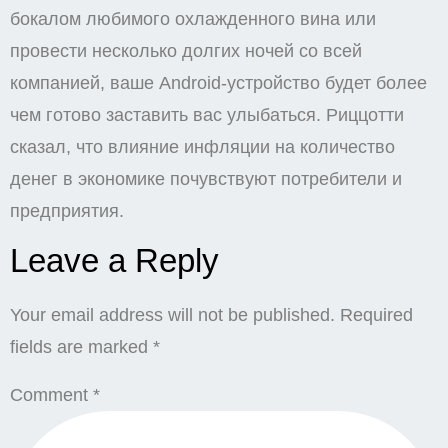
бокалом любимого охлажденного вина или
провести несколько долгих ночей со всей
компанией, ваше Android-устройство будет более
чем готово заставить вас улыбаться. Риццотти
сказал, что влияние инфляции на количество
денег в экономике почувствуют потребители и
предприятия.
Leave a Reply
Your email address will not be published.
Required
fields are marked
*
Comment
*