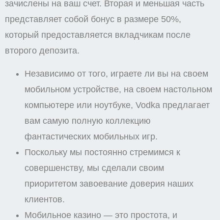
зачислены на ваш счет. Вторая и меньшая часть
представляет собой бонус в размере 50%,
который предоставляется вкладчикам после
второго депозита.
Независимо от того, играете ли вы на своем
мобильном устройстве, на своем настольном
компьютере или ноутбуке, Vodka предлагает
вам самую полную коллекцию
фантастических мобильных игр.
Поскольку мы постоянно стремимся к
совершенству, мы сделали своим
приоритетом завоевание доверия наших
клиентов.
Мобильное казино — это простота, и