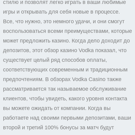
стилю и позволят легко играть в ваши любимые
игры и открывать для себя новые в процессе.
Все, что нужно, это немного удачи, и они смогут
воспользоваться всеми преимуществами, которые
может предложить казино. Когда дело доходит до
депозитов, этот обзор казино Vodka показал, что
существует целый ряд способов оплаты,
соответствующих современным и традиционным
предпочтениям. В обзорах Vodka Casino также
рассматривается так называемое обслуживание
клиентов, чтобы увидеть, какого уровня контакта
вы можете ожидать от компании. Когда вы
работаете над своими первыми депозитами, ваши
второй и третий 100% бонусы за матч будут