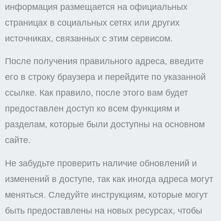
информация размещается на официальных
страницах в социальных сетях или других
источниках, связанных с этим сервисом.
После получения правильного адреса, введите
его в строку браузера и перейдите по указанной
ссылке. Как правило, после этого вам будет
предоставлен доступ ко всем функциям и
разделам, которые были доступны на основном
сайте.
Не забудьте проверить наличие обновлений и
изменений в доступе, так как иногда адреса могут
меняться. Следуйте инструкциям, которые могут
быть предоставлены на новых ресурсах, чтобы