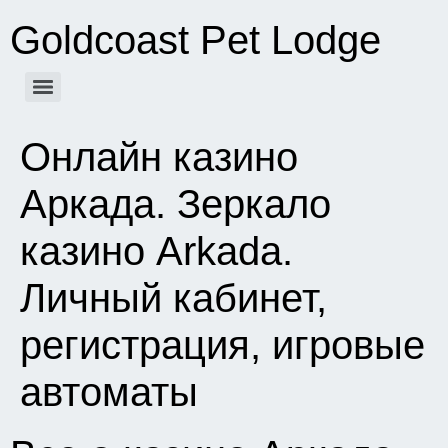
Goldcoast Pet Lodge
Онлайн казино
Аркада. Зеркало
казино Arkada.
Личный кабинет,
регистрация, игровые
автоматы