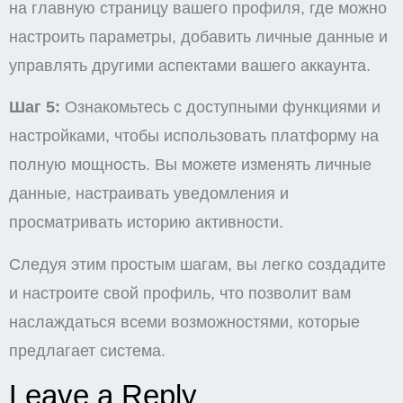
на главную страницу вашего профиля, где можно
настроить параметры, добавить личные данные и
управлять другими аспектами вашего аккаунта.
Шаг 5:
Ознакомьтесь с доступными функциями и
настройками, чтобы использовать платформу на
полную мощность. Вы можете изменять личные
данные, настраивать уведомления и
просматривать историю активности.
Следуя этим простым шагам, вы легко создадите
и настроите свой профиль, что позволит вам
наслаждаться всеми возможностями, которые
предлагает система.
Leave a Reply