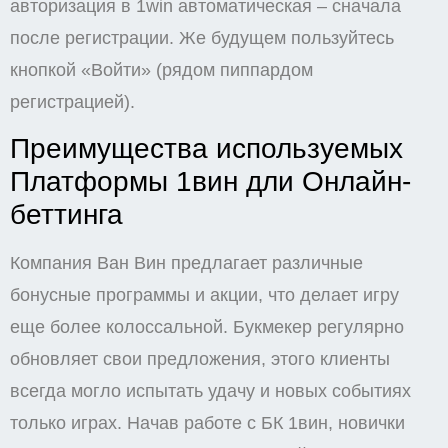
авторизация в 1win автоматическая – сначала
после регистрации. Же будущем пользуйтесь
кнопкой «Войти» (рядом пиппардом
регистрацией).
Преимущества используемых
Платформы 1вин дли Онлайн-
беттинга
Компания Ван Вин предлагает различные
бонусные программы и акции, что делает игру
еще более колоссальной. Букмекер регулярно
обновляет свои предложения, этого клиенты
всегда могло испытать удачу и новых событиях
только играх. Начав работе с БК 1вин, новички