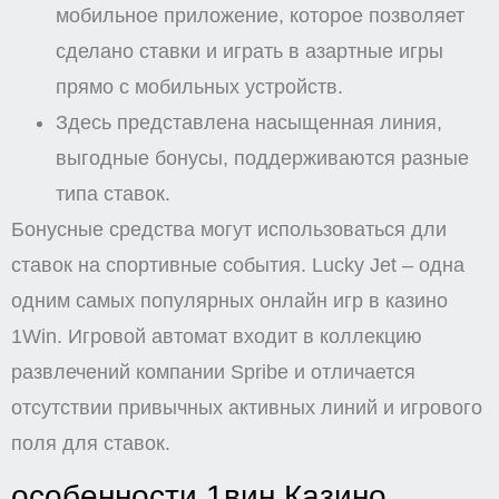
мобильное приложение, которое позволяет
сделано ставки и играть в азартные игры
прямо с мобильных устройств.
Здесь представлена насыщенная линия,
выгодные бонусы, поддерживаются разные
типа ставок.
Бонусные средства могут использоваться дли
ставок на спортивные события. Lucky Jet – одна
одним самых популярных онлайн игр в казино
1Win. Игровой автомат входит в коллекцию
развлечений компании Spribe и отличается
отсутствии привычных активных линий и игрового
поля для ставок.
особенности 1вин Казино