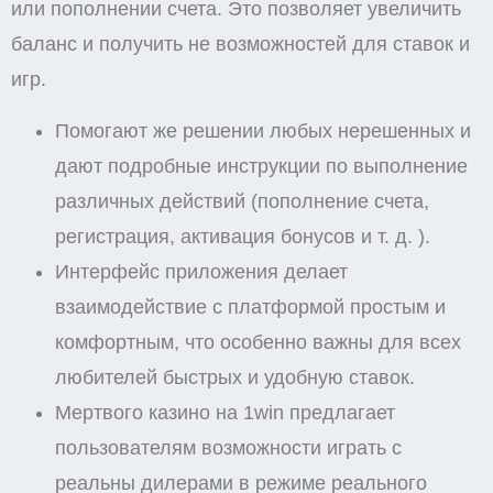
или пополнении счета. Это позволяет увеличить
баланс и получить не возможностей для ставок и
игр.
Помогают же решении любых нерешенных и
дают подробные инструкции по выполнение
различных действий (пополнение счета,
регистрация, активация бонусов и т. д. ).
Интерфейс приложения делает
взаимодействие с платформой простым и
комфортным, что особенно важны для всех
любителей быстрых и удобную ставок.
Мертвого казино на 1win предлагает
пользователям возможности играть с
реальны дилерами в режиме реального