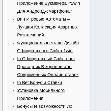
Приложение Букмекера” “1win
Для Андроид-смартфона?
Вин Игровые Автоматы –
Лучшая Коллекция Азартных
Развлечений
Функциональность же Дизайн
Официального Сайта 1win
In Официальный Сайт: наш
Проводник В королевстве
Современных Онлайн-ставок
In Bet Бонус и Ставки
Установка Мобильного
Приложения
Бонусы И возможности Их