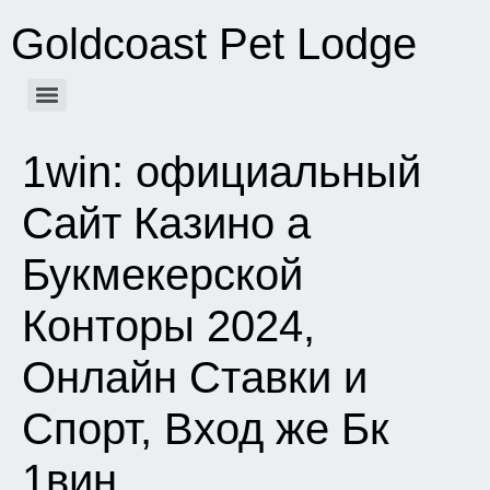
Goldcoast Pet Lodge
1win: официальный
Сайт Казино а
Букмекерской
Конторы 2024,
Онлайн Ставки и
Спорт, Вход же Бк
1вин