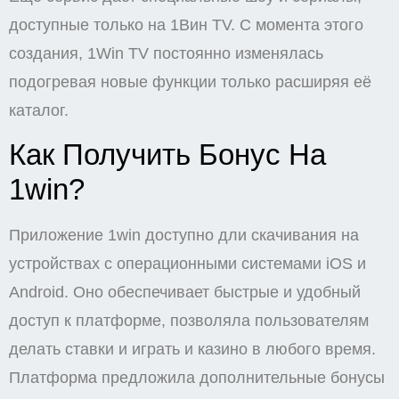
до͏ступные ͏только ͏на 1Вин TV. С момента этого
создания, 1Win TV͏ постоянно изм͏енялась
подогревая новые функ͏ции только расширяя её
каталог.
Как Получить Бонус На
1win?
Приложение 1win доступно дли скачивания на
устройствах с операционными системами iOS и
Android. Оно обеспечивает быстрые и удобный
доступ к платформе, позволяла пользователям
делать ставки и играть и казино в любого время.
Платформа предложила дополнительные бонусы