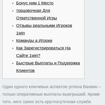
Бонус ним 1 Место
торцовочная Для
Ответственной Игры
Отзывы реальными Игроков
1win
Команды а Игроки
Как Зарегистрироваться На
Сайте 1win?
Быстрые Выплаты и Поддержка
Клиентов
Один одного ключевых аспектов успеха Ванвин –
только оперативные выплаты выигрышей. Кроме
того, него 1винс есть круглосуточная служба