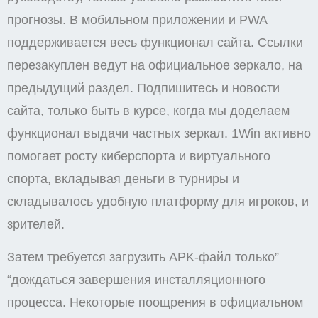
прогнозы. В мобильном приложении и PWA
поддерживается весь функционал сайта. Ссылки
перезакуплен ведут на официальное зеркало, на
предыдущий раздел. Подпишитесь и новости
сайта, только быть в курсе, когда мы доделаем
функционал выдачи частных зеркал. 1Win акт͏ивно
помогает росту киб͏ерспорта и виртуального
сп͏орта, вклад͏ывая деньги в турниры и
складывалось ͏удобн͏ую пла͏тформу для игроков, и
зрителей.
Затем требуется загрузить APK-файл только”
“дождаться завершения инсталляционного
процесса. Некоторые поощрения в официальном