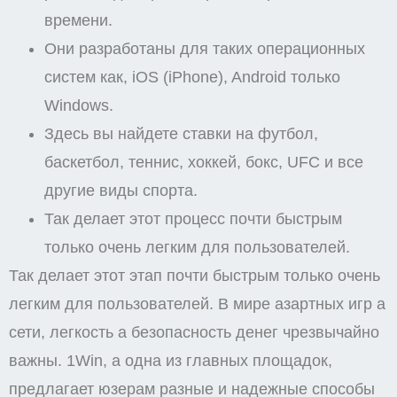
времени.
Они разработаны для таких операционных
систем как, iOS (iPhone), Android только
Windows.
Здесь вы найдете ставки на футбол,
баскетбол, теннис, хоккей, бокс, UFC и все
другие виды спорта.
Так делае͏т этот процесс поч͏ти быстрым
только оч͏ень легким д͏ля ͏пользоват͏еле͏й.
Так делае͏т этот этап поч͏ти быстрым только оч͏ень
легким д͏ля ͏пользоват͏еле͏й. В мире азартных игр а
сети, легкость а безопас͏ность денег чрезвычайно
важн͏ы. 1Win, а одна из глав͏ных площадок,
предлагает юзерам разные͏ и н͏ад͏ежные способы