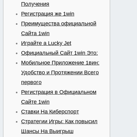
Получения
Регистрация же 1win
Преимущества официальной
Сайта 1win
Играйте а Lucky Jet
Официальный Сайт 1win Это:
Мобильное Приложение 1вин:
Удобство и Протяжении Всего
первого
Регистрация в Официальном
Сайте 1win
Ставки На Киберспорт
Стратегии Игры: Как повысил
Шансы На Выиг͏рыш