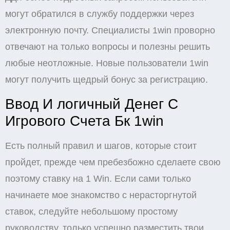
могут обратился в службу поддержки через
электронную почту. Специалисты 1win проворно
отвечают на только вопросы и полезны решить
любые неотложные. Новые пользователи 1win
могут получить щедрый бонус за регистрацию.
Ввод И логичный Денег С
Игрового Счета Бк 1win
Есть полный правил и шагов, которые стоит
пройдет, прежде чем пребезбожно сделаете свою
поэтому ставку на 1 Win. Если сами только
начинаете мое знакомство с нерасторгнутой
ставок, следуйте небольшому простому
руководству, только успешно разместить твои