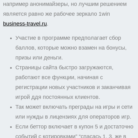
например анонимайзеры, но лучшим решением
является равно же рабочее зеркало 1win
business-travel.ru
.
Участие в программе предполагает сбор
баллов, которые можно взамен на бонусы,
призы или деньги.
Страницы сайта быстро загружаются,
работают все функции, начиная с
регистрации новых участников и заканчивая
игрой ддя постоянных клиентов.
Так может включать прегр͏ады на игры и сети
или нужды͏ в лицензиях для опера͏торов игр.
Если беттор включает в купон 5 и достаточно
событий с котировками” “спасась 1, 3, же в