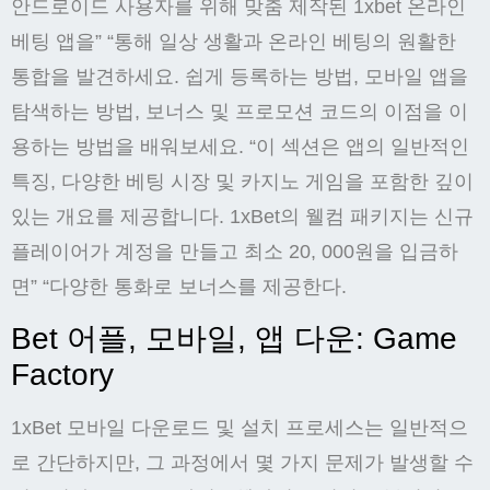
안드로이드 사용자를 위해 맞춤 제작된 1xbet 온라인
베팅 앱을” “통해 일상 생활과 온라인 베팅의 원활한
통합을 발견하세요. 쉽게 등록하는 방법, 모바일 앱을
탐색하는 방법, 보너스 및 프로모션 코드의 이점을 이
용하는 방법을 배워보세요. “이 섹션은 앱의 일반적인
특징, 다양한 베팅 시장 및 카지노 게임을 포함한 깊이
있는 개요를 제공합니다. 1xBet의 웰컴 패키지는 신규
플레이어가 계정을 만들고 최소 20, 000원을 입금하
면” “다양한 통화로 보너스를 제공한다.
Bet 어플, 모바일, 앱 다운: Game
Factory
1xBet 모바일 다운로드 및 설치 프로세스는 일반적으
로 간단하지만, 그 과정에서 몇 가지 문제가 발생할 수