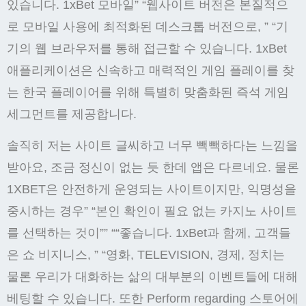
있습니다. 1xBet 모바일” “웹사이트 버전은 본질적으
로 모바일 사용에 최적화된 데스크톱 버전으로, ” “기
기의 웹 브라우저를 통해 접근할 수 있습니다. 1xBet
애플리케이션은 신속하고 매력적인 게임 플레이를 찾
는 한국 플레이어를 위해 특별히 맞춤화된 즉석 게임
세그먼트를 제공합니다.
솔직히 저는 사이트 글씨하고 너무 빽빽하다는 느낌을
받아요, 조금 정신이 없는 듯 한데 앱은 다르네요. 물론
1XBET은 안전하게 운영되는 사이트이지만, 익명성을
중시하는 경우” “본인 확인이 필요 없는 카지노 사이트
를 선택하는 것이”” ““좋습니다. 1xBet과 함께, 고객들
은 쇼 비지니스, ” “영화, TELEVISION, 경제, 정치는
물론 우리가 대화하는 삶의 대부분의 이벤트들에 대해
베팅할 수 있습니다. 또한 Perform regarding 스토어에