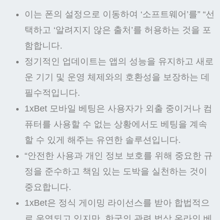
이는 폰의 설정으로 이동하여 ‘소프트웨어’를” “선
택하고 ‘알려지지 않은 출처’를 허용하는 것을 포
함합니다.
정기적인 업데이트는 앱의 성능을 유지하고 새로
운 기기 및 운영 체제와의 호환성을 보장하는 데
필수적입니다.
1xBet 모바일 베팅은 사용자가 외출 중이거나 컴
퓨터를 사용할 수 없는 상황에서도 베팅을 계속
할 수 있게 해주는 유연한 솔루션입니다.
“안전한 사용과 개인 정보 보호를 위해 중요한 규
정을 준수하고 책임 있는 도박을 실천하는 것이
중요합니다.
1xBet은 정식 게이밍 라이선스를 받아 합법적으
로 운영되고 있지만, 한국의 관련 법상 온라인 베