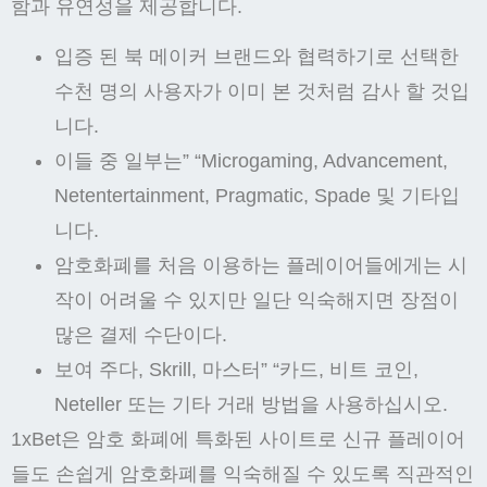
함과 유연성을 제공합니다.
입증 된 북 메이커 브랜드와 협력하기로 선택한
수천 명의 사용자가 이미 본 것처럼 감사 할 것입
니다.
이들 중 일부는” “Microgaming, Advancement,
Netentertainment, Pragmatic, Spade 및 기타입
니다.
암호화폐를 처음 이용하는 플레이어들에게는 시
작이 어려울 수 있지만 일단 익숙해지면 장점이
많은 결제 수단이다.
보여 주다, Skrill, 마스터” “카드, 비트 코인,
Neteller 또는 기타 거래 방법을 사용하십시오.
1xBet은 암호 화폐에 특화된 사이트로 신규 플레이어
들도 손쉽게 암호화폐를 익숙해질 수 있도록 직관적인