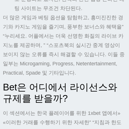
팅 사이트는 무조건 차단된다.
더 많은 게임과 베팅 옵션을 탐험하고, 흥미진진한 경
기와 카지노 게임을 즐기며, 풍부한 보너스와 혜택을”
“누리세요. 어플에서는 더욱 선명한 화질의 라이브 카
지노를 제공하며, ” “스포츠북의 실시간 중계 영상이
보이지 않는 오류를 즉시 해결할 수 있습니다. 이들 중
일부는 Microgaming, Progress, Netentertainment,
Practical, Spade 및 기타입니다.
Bet은 어디에서 라이선스와
규제를 받을까?
이 섹션에서는 한국 플레이어를 위한 1xbet 앱에서»
«이러한 거래를 수행하기 위한 자세한” “지침과 한도