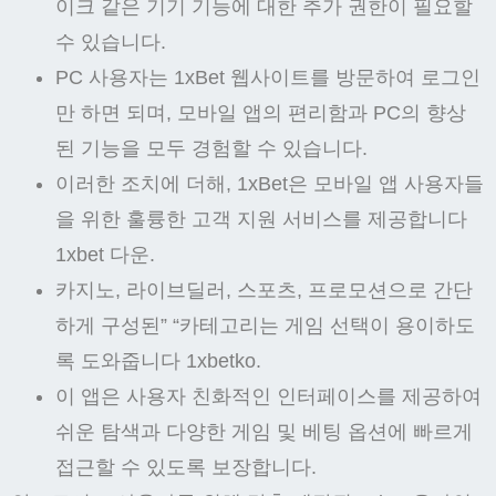
이크 같은 기기 기능에 대한 추가 권한이 필요할
수 있습니다.
PC 사용자는 1xBet 웹사이트를 방문하여 로그인
만 하면 되며, 모바일 앱의 편리함과 PC의 향상
된 기능을 모두 경험할 수 있습니다.
이러한 조치에 더해, 1xBet은 모바일 앱 사용자들
을 위한 훌륭한 고객 지원 서비스를 제공합니다
1xbet 다운.
카지노, 라이브딜러, 스포츠, 프로모션으로 간단
하게 구성된” “카테고리는 게임 선택이 용이하도
록 도와줍니다 1xbetko.
이 앱은 사용자 친화적인 인터페이스를 제공하여
쉬운 탐색과 다양한 게임 및 베팅 옵션에 빠르게
접근할 수 있도록 보장합니다.