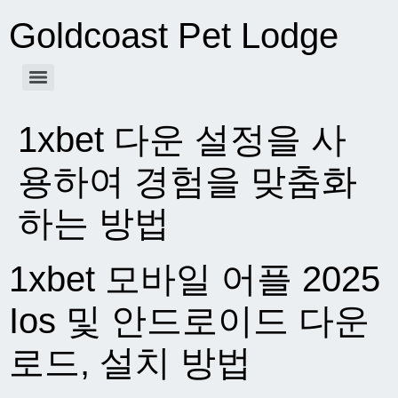
Goldcoast Pet Lodge
1xbet 다운 설정을 사
용하여 경험을 맞춤화
하는 방법
1xbet 모바일 어플 2025
Ios 및 안드로이드 다운
로드, 설치 방법