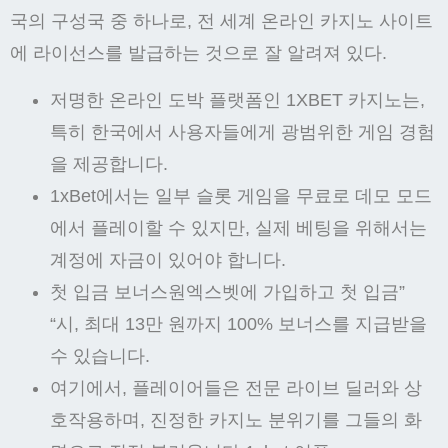
국의 구성국 중 하나로, 전 세계 온라인 카지노 사이트
에 라이선스를 발급하는 것으로 잘 알려져 있다.
저명한 온라인 도박 플랫폼인 1XBET 카지노는,
특히 한국에서 사용자들에게 광범위한 게임 경험
을 제공합니다.
1xBet에서는 일부 슬롯 게임을 무료로 데모 모드
에서 플레이할 수 있지만, 실제 베팅을 위해서는
계정에 자금이 있어야 합니다.
첫 입금 보너스원엑스벳에 가입하고 첫 입금”
“시, 최대 13만 원까지 100% 보너스를 지급받을
수 있습니다.
여기에서, 플레이어들은 전문 라이브 딜러와 상
호작용하며, 진정한 카지노 분위기를 그들의 화