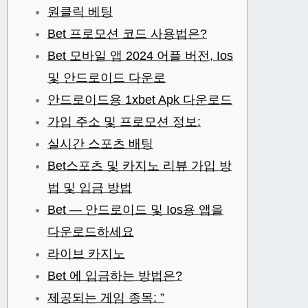
원클릭 베팅
Bet 프로모션 코드 사용법은?
Bet 모바일 앱 2024 어플 버전, Ios
및 안드로이드 다운로
안드로이드용 1xbet Apk 다운로드
가입 주소 및 프로모션 정보:
실시간 스포츠 배팅
Bet스포츠 및 카지노 리뷰 가입 방
법 및 입금 방법
Bet — 안드로이드 및 Ios용 앱을
다운로드하세요
라이브 카지노
Bet 에 입금하는 방법은?
제공되는 게임 종목: ”