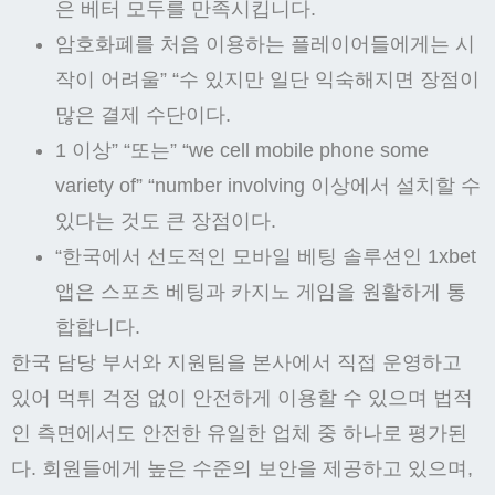
은 베터 모두를 만족시킵니다.
암호화폐를 처음 이용하는 플레이어들에게는 시
작이 어려울” “수 있지만 일단 익숙해지면 장점이
많은 결제 수단이다.
1 이상” “또는” “we cell mobile phone some
variety of” “number involving 이상에서 설치할 수
있다는 것도 큰 장점이다.
“한국에서 선도적인 모바일 베팅 솔루션인 1xbet
앱은 스포츠 베팅과 카지노 게임을 원활하게 통
합합니다.
한국 담당 부서와 지원팀을 본사에서 직접 운영하고
있어 먹튀 걱정 없이 안전하게 이용할 수 있으며 법적
인 측면에서도 안전한 유일한 업체 중 하나로 평가된
다. 회원들에게 높은 수준의 보안을 제공하고 있으며,