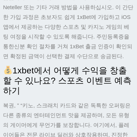
Neteller 또는 기타 거래 방법을 사용하십시오. 이 간단
한 가입 과정은 초보자도 쉽게 1xBet에 가입하고 iOS
앱에서 제공하는 다양한 스포츠 및 카지노 게임의 베
팅 여정을 시작할 수 있도록 해줍니다. 주민등록증을
통한신분 확인 절차를 거쳐 1xBet 출금 인증이 확인되
면 확정된 금액이 선택한 결제 수단으로 송금된다.
1xbet에서 어떻게 수익을 창출
할 수 있나요? 스포츠 이벤트 예측
하기
복권, ” “키노, 스크래치 카드와 같은 독특한 오퍼링은
다른 종류의 엔터테인먼트 맛을 제공하며, 모든 유형
의 게이머에게 무언가를 보장합니다. 여기에서, 플레
이어들은 전문 라이브 딜러와 상호작용하며, 진정한