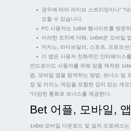
경우에 따라 라이브 스트리밍이나” “대
요할 수 있습니다.
PC 사용자는 1xBet 웹사이트를 방문
이러한 조치에 더해, 1xBet은 모바일
카지노, 라이브딜러, 스포츠, 프로모션으
이 앱은 사용자 친화적인 인터페이스를
안드로이드 사용자를 위해 맞춤 제작된 1xb
법, 모바일 앱을 탐색하는 방법, 보너스 및
장 및 카지노 게임을 포함한 깊이 있는 개요를
“다양한 통화로 보너스를 제공한다.
Bet 어플, 모바일, 앱 
1xBet 모바일 다운로드 및 설치 프로세스는