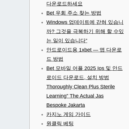
다운로드하세요
Bet 우회 주소 찾는 방법
Windows 업데이트에 갇혀 있습니
까? 그것을 극복하기 위해 할 수있
는 일이 있습니다”
안드로이드용 1xbet — 앱 다운로
드 방법
Bet 모바일 어플 2025 Ios 및 안드
로이드 다운로드, 설치 방법
Thoroughly Clean Plus Sterile
Learning” The Actual Jas
Bespoke Jakarta
카지노 게임 가이드
원클릭 베팅