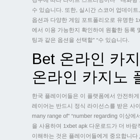
경우에 따라 라이브 스트리밍이나” “대화형
수 있습니다. 또한, 실시간 스코어 업데이트
옵션과 다양한 게임 포트폴리오로 유명한 1xBe
에서 이용 가능한지 확인하여 원활한 등록 및
팅과 같은 옵션을 선택할” “수 있습니다.
Bet 온라인 
온라인 카지노 
한국 플레이어들은 이 플랫폼에서 안전하게 게
레이어는 반드시 정식 라이선스를 받은 사이트를
many range of” “number regar
을 사용하여 1xbet apk 다운로드가 더 
이해하는 것은 플레이어들에게 중요합니다