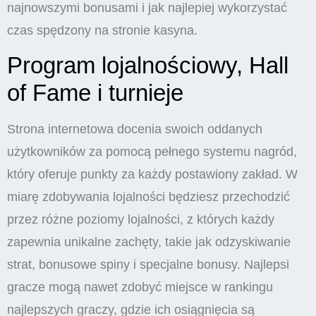
najnowszymi bonusami i jak najlepiej wykorzystać
czas spędzony na stronie kasyna.
Program lojalnościowy, Hall
of Fame i turnieje
Strona internetowa docenia swoich oddanych
użytkowników za pomocą pełnego systemu nagród,
który oferuje punkty za każdy postawiony zakład. W
miarę zdobywania lojalności będziesz przechodzić
przez różne poziomy lojalności, z których każdy
zapewnia unikalne zachęty, takie jak odzyskiwanie
strat, bonusowe spiny i specjalne bonusy. Najlepsi
gracze mogą nawet zdobyć miejsce w rankingu
najlepszych graczy, gdzie ich osiągnięcia są