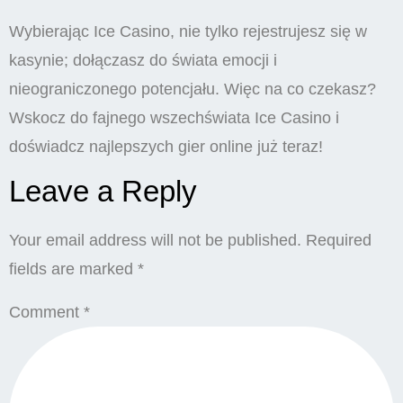
Wybierając Ice Casino, nie tylko rejestrujesz się w
kasynie; dołączasz do świata emocji i
nieograniczonego potencjału. Więc na co czekasz?
Wskocz do fajnego wszechświata Ice Casino i
doświadcz najlepszych gier online już teraz!
Leave a Reply
Your email address will not be published.
Required
fields are marked
*
Comment
*