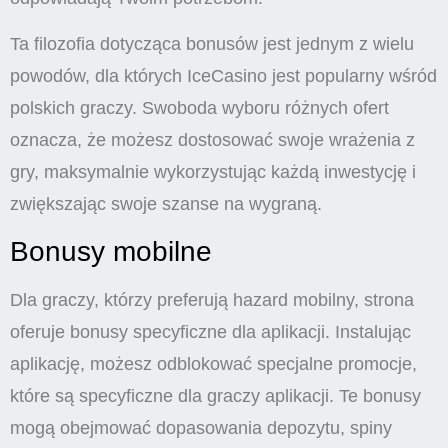
Ta filozofia dotycząca bonusów jest jednym z wielu
powodów, dla których IceCasino jest popularny wśród
polskich graczy. Swoboda wyboru różnych ofert
oznacza, że ​​możesz dostosować swoje wrażenia z
gry, maksymalnie wykorzystując każdą inwestycję i
zwiększając swoje szanse na wygraną.
Bonusy mobilne
Dla graczy, którzy preferują hazard mobilny, strona
oferuje bonusy specyficzne dla aplikacji. Instalując
aplikację, możesz odblokować specjalne promocje,
które są specyficzne dla graczy aplikacji. Te bonusy
mogą obejmować dopasowania depozytu, spiny