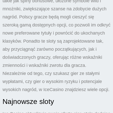
takie jak spiny bonusowe, ułożone symbole wild i
mnożniki, zwiększające szanse na zdobycie dużych
nagród. Polscy gracze będą mogli cieszyć się
szeroką gamą dostępnych opcji, co pozwoli im odkryć
nowe preferowane tytuły i powrócić do ukochanych
klasyków. Ponadto te sloty są zaprojektowane tak,
aby przyciągnąć zarówno początkujących, jak i
doświadczonych graczy, oferując różne wskaźniki
zmienności i wskaźniki zwrotu dla gracza.
Niezależnie od tego, czy szukasz gier ze stałymi
wypłatami, czy gier o wysokim ryzyku i potencjale
wysokich nagród, w IceCasino znajdziesz wiele opcji.
Najnowsze sloty