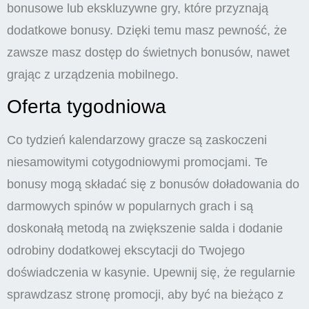
bonusowe lub ekskluzywne gry, które przyznają
dodatkowe bonusy. Dzięki temu masz pewność, że
zawsze masz dostęp do świetnych bonusów, nawet
grając z urządzenia mobilnego.
Oferta tygodniowa
Co tydzień kalendarzowy gracze są zaskoczeni
niesamowitymi cotygodniowymi promocjami. Te
bonusy mogą składać się z bonusów doładowania do
darmowych spinów w popularnych grach i są
doskonałą metodą na zwiększenie salda i dodanie
odrobiny dodatkowej ekscytacji do Twojego
doświadczenia w kasynie. Upewnij się, że regularnie
sprawdzasz stronę promocji, aby być na bieżąco z