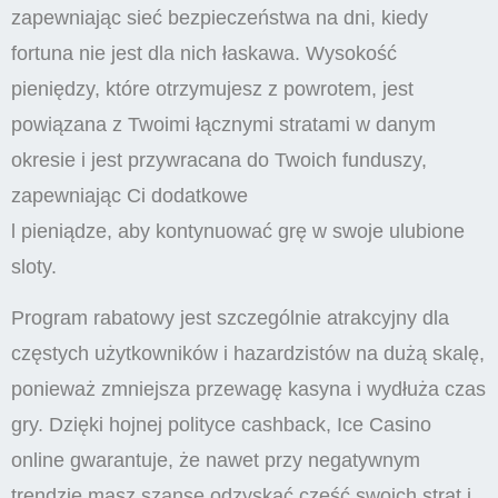
zapewniając sieć bezpieczeństwa na dni, kiedy
fortuna nie jest dla nich łaskawa. Wysokość
pieniędzy, które otrzymujesz z powrotem, jest
powiązana z Twoimi łącznymi stratami w danym
okresie i jest przywracana do Twoich funduszy,
zapewniając Ci dodatkowe
l pieniądze, aby kontynuować grę w swoje ulubione
sloty.
Program rabatowy jest szczególnie atrakcyjny dla
częstych użytkowników i hazardzistów na dużą skalę,
ponieważ zmniejsza przewagę kasyna i wydłuża czas
gry. Dzięki hojnej polityce cashback, Ice Casino
online gwarantuje, że nawet przy negatywnym
trendzie masz szansę odzyskać część swoich strat i