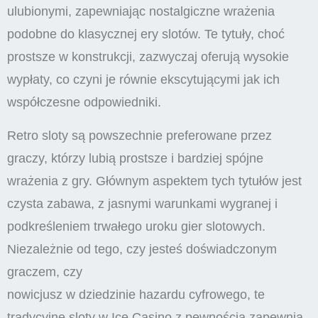
ulubionymi, zapewniając nostalgiczne wrażenia
podobne do klasycznej ery slotów. Te tytuły, choć
prostsze w konstrukcji, zazwyczaj oferują wysokie
wypłaty, co czyni je równie ekscytującymi jak ich
współczesne odpowiedniki.
Retro sloty są powszechnie preferowane przez
graczy, którzy lubią prostsze i bardziej spójne
wrażenia z gry. Głównym aspektem tych tytułów jest
czysta zabawa, z jasnymi warunkami wygranej i
podkreśleniem trwałego uroku gier slotowych.
Niezależnie od tego, czy jesteś doświadczonym
graczem, czy
nowicjusz w dziedzinie hazardu cyfrowego, te
tradycyjne sloty w Ice Casino z pewnością zapewnią