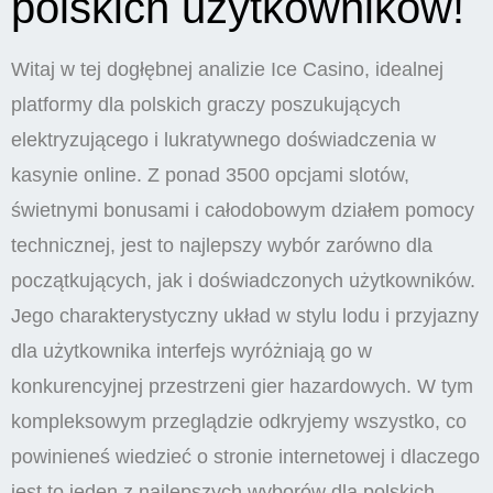
polskich użytkowników!
Witaj w tej dogłębnej analizie Ice Casino, idealnej
platformy dla polskich graczy poszukujących
elektryzującego i lukratywnego doświadczenia w
kasynie online. Z ponad 3500 opcjami slotów,
świetnymi bonusami i całodobowym działem pomocy
technicznej, jest to najlepszy wybór zarówno dla
początkujących, jak i doświadczonych użytkowników.
Jego charakterystyczny układ w stylu lodu i przyjazny
dla użytkownika interfejs wyróżniają go w
konkurencyjnej przestrzeni gier hazardowych. W tym
kompleksowym przeglądzie odkryjemy wszystko, co
powinieneś wiedzieć o stronie internetowej i dlaczego
jest to jeden z najlepszych wyborów dla polskich