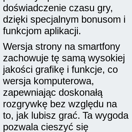
doświadczenie czasu gry,
dzięki specjalnym bonusom i
funkcjom aplikacji.
Wersja strony na smartfony
zachowuje tę samą wysokiej
jakości grafikę i funkcje, co
wersja komputerowa,
zapewniając doskonałą
rozgrywkę bez względu na
to, jak lubisz grać. Ta wygoda
pozwala cieszyć się