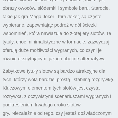
obrazy owoców, siódemki i symbole baru. Starocie,
takie jak gra Mega Joker i Fire Joker, są często
wybierane, zapewniając podróż w dół ścieżki
wspomnień, która nawiązuje do złotej ery slotów. Te
tytuły, choć minimalistyczne w formacie, zazwyczaj
oferują duże możliwości wygranych, co czyni je
równie ekscytującymi jak ich obecne alternatywy.
Zabytkowe tytuły slotów są bardzo atrakcyjne dla
tych, którzy wolą bardziej prostą i stabilną rozgrywkę.
Kluczowym elementem tych slotów jest czysta
rozrywka, z oczywistymi scenariuszami wygranych i
podkreśleniem trwałego uroku slotów
gry. Niezależnie od tego, czy jesteś doświadczonym