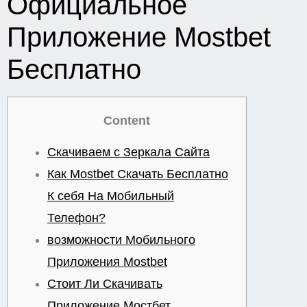
Официальное
Приложение Mostbet
Бесплатно
Content
Скачиваем с Зеркала Сайта
Как Mostbet Скачать Бесплатно
К себя На Мобильный
Телефон?
возможности Мобильного
Приложения Mostbet
Стоит Ли Скачивать
Приложение Мостбет