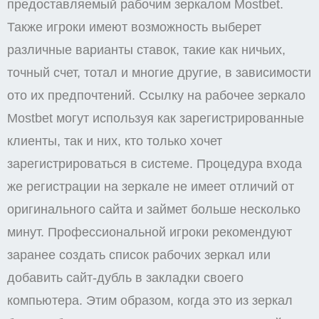
предоставляемый рабочим зеркалом Mostbet.
Также игроки имеют возможность выберет
различные варианты ставок, такие как ничьих,
точный счет, тотал и многие другие, в зависимости
ото их предпочтений. Ссылку на рабочее зеркало
Mostbet могут используя как зарегистрированные
клиенты, так и них, кто только хочет
зарегистрироваться в системе. Процедура входа
же регистрации на зеркале не имеет отличий от
оригинального сайта и займет больше несколько
минут. Профессиональной игроки рекомендуют
заранее создать список рабочих зеркал или
добавить сайт-дубль в закладки своего
компьютера. Этим образом, когда это из зеркал