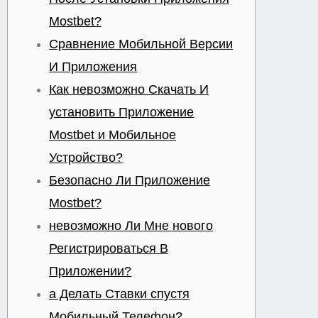
Mostbet?
Сравнение Мобильной Версии
И Приложения
Как невозможно Скачать И
установить Приложение
Mostbet и Мобильное
Устройство?
Безопасно Ли Приложение
Mostbet?
невозможно Ли Мне нового
Регистрироваться В
Приложении?
а Делать Ставки спустя
Мобильный Телефон?