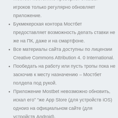
игроков только регулярно обновляет
приложение.
Букмекерская контора Мостбет
предоставляет возможность делать ставки не
же на ПК, даже и на смартфоне.
Все материалы сайта доступны по лицензии
Creative Commons Attribution 4. 0 International.
Пообедать на работу или пусть тропы пока не
заскочив к месту назначению – Мостбет
полдела под рукой.
Приложение Mostbet невозможно обновить,
искал его” “же App Store (для устройств iOS)
одноиз на официальном сайте (для
устройств Android).