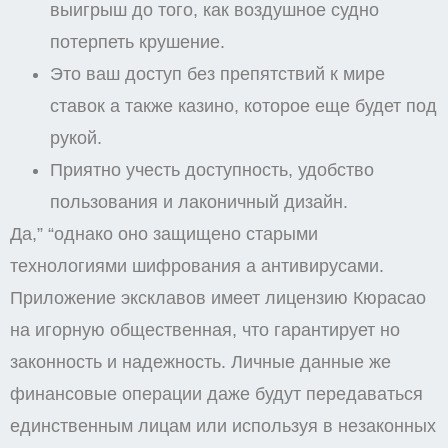
выигрыш до того, как воздушное судно
потерпеть крушение.
Это ваш доступ без препятствий к мире
ставок а также казино, которое еще будет под
рукой.
Приятно учесть доступность, удобство
пользования и лаконичный дизайн.
Да,” “однако оно защищено старыми
технологиями шифрования а антивирусами.
Приложение эксклавов имеет лицензию Кюрасао
на игорную общественная, что гарантирует но
законность и надежность. Личные данные же
финансовые операции даже будут передаваться
единственным лицам или используя в незаконных