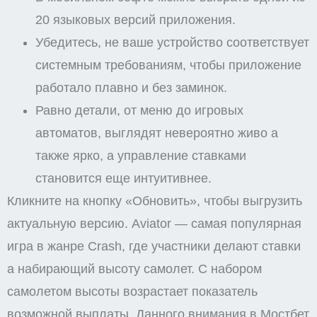
20 языковых версий приложения.
Убедитесь, не ваше устройство соответствует
системным требованиям, чтобы приложение
работало плавно и без заминок.
Равно детали, от меню до игровых
автоматов, выглядят невероятно живо а
также ярко, а управление ставками
становится еще интуитивнее.
Кликните на кнопку «Обновить», чтобы выгрузить
актуальную версию. Aviator — самая популярная
игра в жанре Crash, где участники делают ставки
а набирающий высоту самолет. С набором
самолетом высоты возрастает показатель
возможной выплаты. Данного внимания в Мостбет