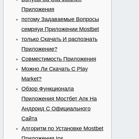
Приложения
потому Задаваемые Вопросы
семряуи Приложении Mostbet
только Скачать И распознать
Приложение?
Совместимость Приложения
Можно Ли Скачать С Play
Market?
Обзор Функционала
Приложения Мостбет Апк На
Андроид С Официального
Сайта
Алгоритм по Установке Mostbet
Приложения Ios