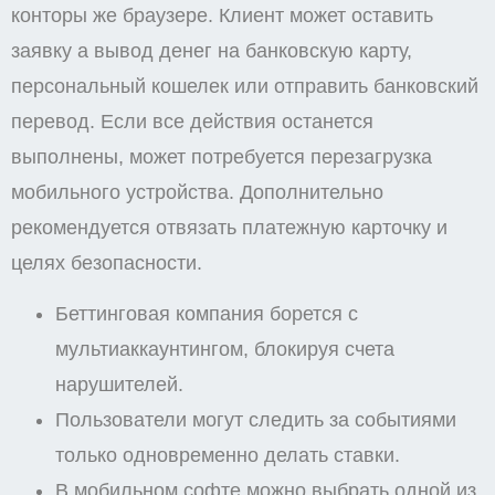
конторы же браузере. Клиент может оставить
заявку а вывод денег на банковскую карту,
персональный кошелек или отправить банковский
перевод. Если все действия останется
выполнены, может потребуется перезагрузка
мобильного устройства. Дополнительно
рекомендуется отвязать платежную карточку и
целях безопасности.
Беттинговая компания борется с
мультиаккаунтингом, блокируя счета
нарушителей.
Пользователи могут следить за событиями
только одновременно делать ставки.
В мобильном софте можно выбрать одной из