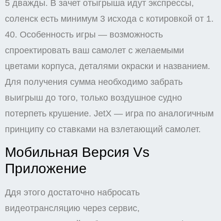
5 дважды. В зачет отыгрыша идут экспрессы,
соленск есть минимум 3 исхода с котировкой от 1.
40. Особенность игры — возможность
спроектировать ваш самолет с желаемыми
цветами корпуса, деталями окраски и названием.
Для получения сумма необходимо забрать
выигрыш до того, только воздушное судно
потерпеть крушение. JetX — игра по аналогичным
принципу со ставками на взлетающий самолет.
Мобильная Версия Vs
Приложение
Ддя этого достаточно набросать
видеотрансляцию через сервис,