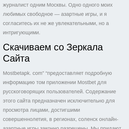
журналист одним Москвы. Одно одного моих
любимых свободное — азартные игры, и я
согласитесь их не же увлекательными, но а
интригующими.
Скачиваем со Зеркала
Сайта
Mostbetapk. com” “предоставляет подробную
информацию том приложении Mostbet для
русскоговорящих пользователей. Содержание
этого сайта предназначен исключительно для
просмотра лицами, достигшими
совершеннолетия, в регионах, соленск онлайн-
азартные игры законно разрешены. Мы придают