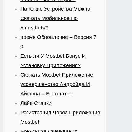
На Какие Устройства Можно
Скачать Мобильное По
«mostbet»?
время Обновление – Версия 7
0
Есть ли У Mostbet Бонус И
Установку Приложения?
Скачать Mostbet Приложение
усовершенство Андройда И
Айфона – Бесплатно
Лайв Ставки
Регистрация Через Приложение
Mostbet
Бонусы За Скачивания