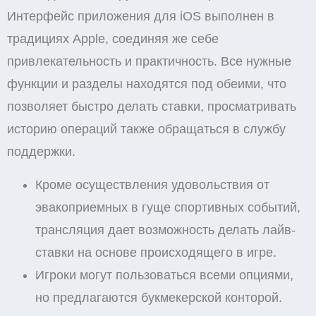
Интерфейс приложения для iOS выполнен в
традициях Apple, соединяя же себе
привлекательность и практичность. Все нужные
функции и разделы находятся под обеими, что
позволяет быстро делать ставки, просматривать
историю операций также обращаться в службу
поддержки.
Кроме осуществления удовольствия от
эвакоприемных в гуще спортивных событий,
трансляция дает возможность делать лайв-
ставки на основе происходящего в игре.
Игроки могут пользоваться всеми опциями,
но предлагаются букмекерской конторой.