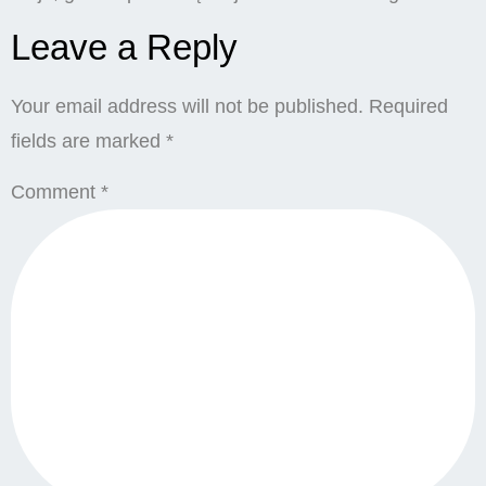
Leave a Reply
Your email address will not be published.
Required
fields are marked
*
Comment
*