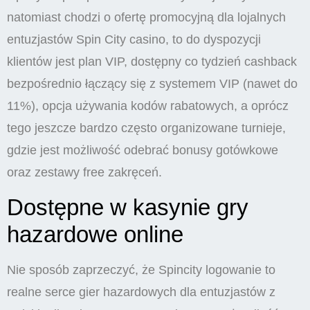
natomiast chodzi o ofertę promocyjną dla lojalnych
entuzjastów Spin City casino, to do dyspozycji
klientów jest plan VIP, dostępny co tydzień cashback
bezpośrednio łączący się z systemem VIP (nawet do
11%), opcja używania kodów rabatowych, a oprócz
tego jeszcze bardzo często organizowane turnieje,
gdzie jest możliwość odebrać bonusy gotówkowe
oraz zestawy free zakręceń.
Dostępne w kasynie gry
hazardowe online
Nie sposób zaprzeczyć, że Spincity logowanie to
realne serce gier hazardowych dla entuzjastów z