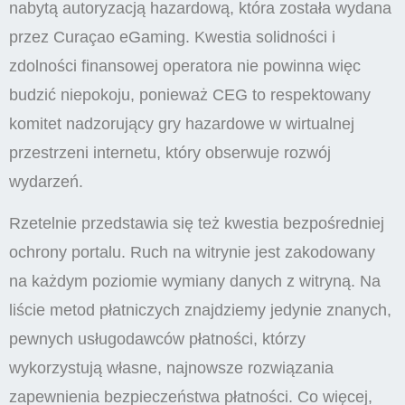
nabytą autoryzacją hazardową, która została wydana
przez Curaçao eGaming. Kwestia solidności i
zdolności finansowej operatora nie powinna więc
budzić niepokoju, ponieważ CEG to respektowany
komitet nadzorujący gry hazardowe w wirtualnej
przestrzeni internetu, który obserwuje rozwój
wydarzeń.
Rzetelnie przedstawia się też kwestia bezpośredniej
ochrony portalu. Ruch na witrynie jest zakodowany
na każdym poziomie wymiany danych z witryną. Na
liście metod płatniczych znajdziemy jedynie znanych,
pewnych usługodawców płatności, którzy
wykorzystują własne, najnowsze rozwiązania
zapewnienia bezpieczeństwa płatności. Co więcej,