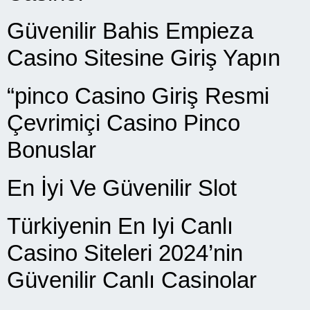
Güvenilir Bahis Empieza
Casino Sitesine Giriş Yapın
“pinco Casino Giriş Resmi
Çevrimiçi Casino Pinco
Bonuslar
En İyi Ve Güvenilir Slot
Türkiyenin En Iyi Canlı
Casino Siteleri 2024’nin ️
Güvenilir Canlı Casinolar