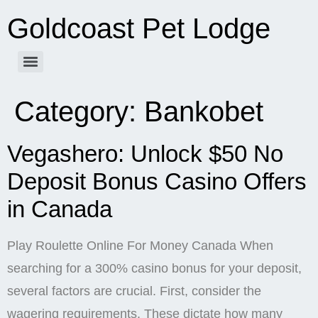
Goldcoast Pet Lodge
Category:
Bankobet
Vegashero: Unlock $50 No
Deposit Bonus Casino Offers
in Canada
Play Roulette Online For Money Canada When
searching for a 300% casino bonus for your deposit,
several factors are crucial. First, consider the
wagering requirements. These dictate how many